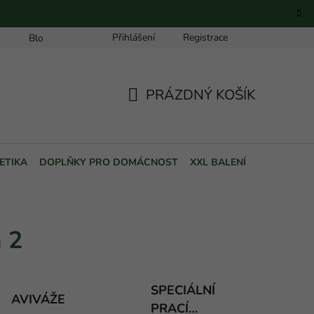
Přihlášení
Registrace
Blog
PRÁZDNÝ KOŠÍK
NÁKUPNÍ
KOŠÍK
ETIKA
DOPLŇKY PRO DOMÁCNOST
XXL BALENÍ
POUKAZY
a 2
SPECIÁLNÍ
AVIVÁŽE
PRACÍ