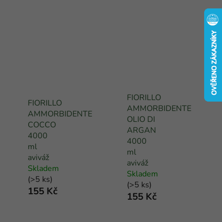
PROSTŘEDKY
FIORILLO
FIORILLO
AMMORBIDENTE
AMMORBIDENTE
OLIO DI
COCCO
ARGAN
4000
4000
ml
ml
aviváž
aviváž
Skladem
Skladem
(
>5 ks
)
(
>5 ks
)
155 Kč
155 Kč