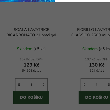
SCALA LAVATRICE
FIORILLO LAVATR
BICARBONATO 2 l prací gel
CLASSICO 2500 ml pr
Průměr
Skladem
(
>5 ks
)
Skladem
(
>5 ks
hodnoc
produk
107 Kč bez DPH
107 Kč bez DPH
129 Kč
130 Kč
je
Měrná
Měrná
64,50 Kč / 1 l
52 Kč / 1 l
3,4
cena:
cena:
z
5
hvězdič
DO KOŠÍKU
DO KOŠÍKU