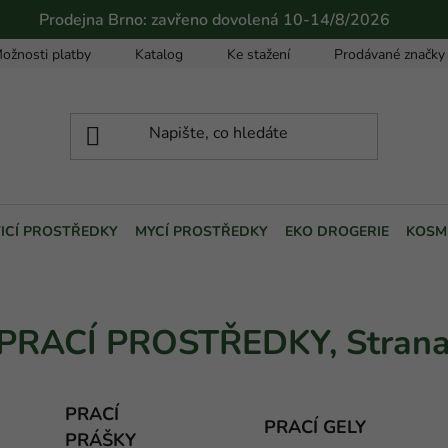
Prodejna Brno: zavřeno dovolená 10-14/8/2026
ožnosti platby
Katalog
Ke stažení
Prodávané značky
TICÍ PROSTŘEDKY
MYCÍ PROSTŘEDKY
EKO DROGERIE
KOSM
PRACÍ PROSTŘEDKY
, Stran
PRACÍ
PRACÍ GELY
PRÁŠKY