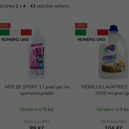
Stránka
2
z
4
-
43
položek celkem
V
AKCE
AKCE
ý
NUMERO UNO
NUMERO UNO
p
s
p
r
o
d
NEFLEK SPORT 1 l prací gel na
FIORILLO LAVATRIC
u
sportovní prádlo
2500 ml prací g
k
Průměrné
t
Skladem
(
>5 ks
)
Skladem
(
>5 ks
ů
hodnocení
produktu
82 Kč bez DPH
86 Kč bez DPH
99 Kč
104 Kč
je