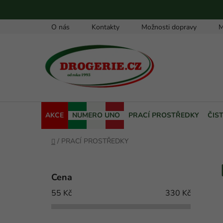
Přejít
na
obsah
O nás
Kontakty
Možnosti dopravy
M
AKCE
NUMERO UNO
PRACÍ PROSTŘEDKY
ČIS
Domů
/
PRACÍ PROSTŘEDKY
P
o
Cena
s
55
Kč
330
Kč
t
r
a