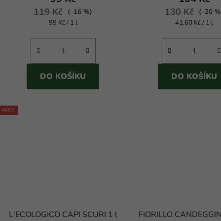
119 Kč
3,0
130 Kč
(–16 %)
(–20 %
Měrná
Měrná
99 Kč / 1 l
41,60 Kč / 1 l
z
cena:
cena:
5
hvězdiček.
DO KOŠÍKU
DO KOŠÍKU
AKCE
L'ECOLOGICO CAPI SCURI 1 l
FIORILLO CANDEGGI