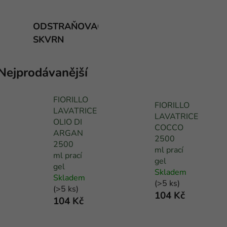
ODSTRAŇOVAČE
SKVRN
Nejprodávanější
FIORILLO
FIORILLO
LAVATRICE
LAVATRICE
OLIO DI
COCCO
ARGAN
2500
2500
ml prací
ml prací
gel
gel
Skladem
Skladem
(
>5 ks
)
(
>5 ks
)
104 Kč
104 Kč