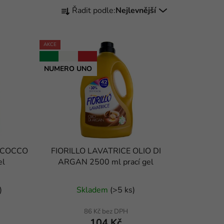
Ř
Řadit podle:
Nejlevnější
a
z
e
AKCE
n
NUMERO UNO
í
p
r
o
d
u
k
E COCCO
FIORILLO LAVATRICE OLIO DI
t
el
ARGAN 2500 ml prací gel
ů
Průměrné
)
Skladem
(
>5 ks
)
hodnocení
produktu
86 Kč bez DPH
104 Kč
je