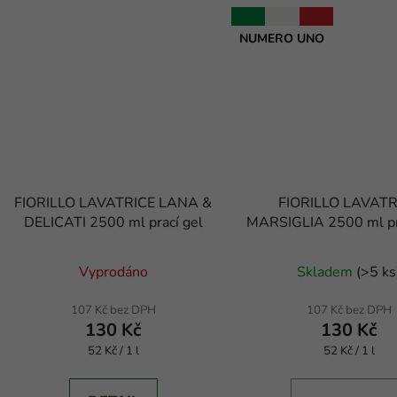
NUMERO UNO
FIORILLO LAVATRICE LANA &
FIORILLO LAVATR
DELICATI 2500 ml prací gel
MARSIGLIA 2500 ml pra
marseillským mý
Průměrné
Průměr
Vyprodáno
Skladem
(
>5 ks
hodnocení
hodnoc
produktu
produk
107 Kč bez DPH
107 Kč bez DPH
130 Kč
130 Kč
je
je
Měrná
Měrná
52 Kč / 1 l
3,3
52 Kč / 1 l
3,9
cena:
cena:
z
z