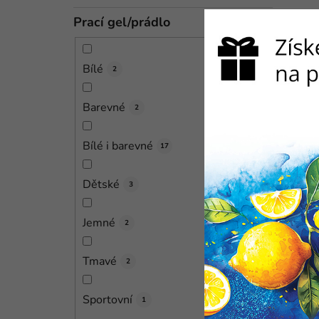
Prací gel/prádlo
Bílé
2
Barevné
2
Bílé i barevné
17
Dětské
3
Jemné
2
Tmavé
2
Sportovní
1