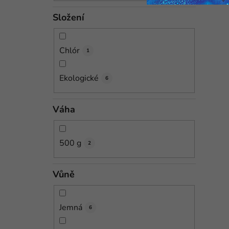
Složení
Chlór
1
Ekologické
6
Váha
500 g
2
Vůně
Jemná
6