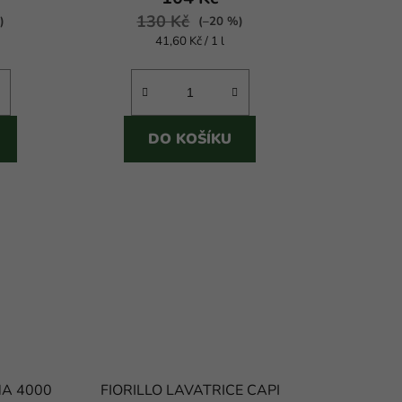
130 Kč
4,6
)
(–20 %)
Měrná
41,60 Kč / 1 l
z
cena:
5
hvězdiček.
DO KOŠÍKU
NA 4000
FIORILLO LAVATRICE CAPI