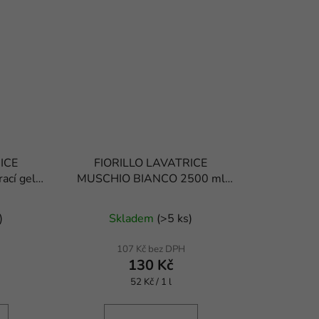
ICE
FIORILLO LAVATRICE
cí gel s
MUSCHIO BIANCO 2500 ml
dlem
prací gel
né
)
Skladem
(
>5 ks
)
ení
tu
107 Kč bez DPH
130 Kč
Měrná
52 Kč / 1 l
cena: