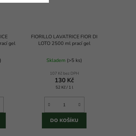
ICE
FIORILLO LAVATRICE FIOR DI
ací gel
LOTO 2500 ml prací gel
né
Průměrné
)
Skladem
(
>5 ks
)
ení
hodnocení
tu
produktu
107 Kč bez DPH
130 Kč
je
Měrná
52 Kč / 1 l
4,0
cena:
z
5
ek.
hvězdiček.
DO KOŠÍKU