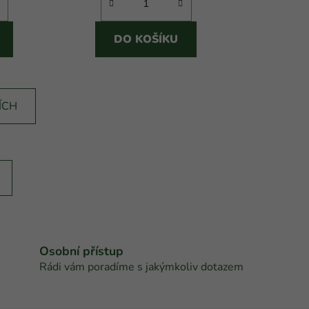
ek.
DO KOŠÍKU
ÍCH
Osobní přístup
Rádi vám poradíme s jakýmkoliv dotazem