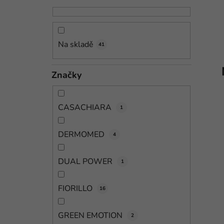
n
n
í
Na skladě
41
p
a
Značky
n
e
l
CASACHIARA
1
DERMOMED
4
DUAL POWER
1
FIORILLO
16
GREEN EMOTION
2