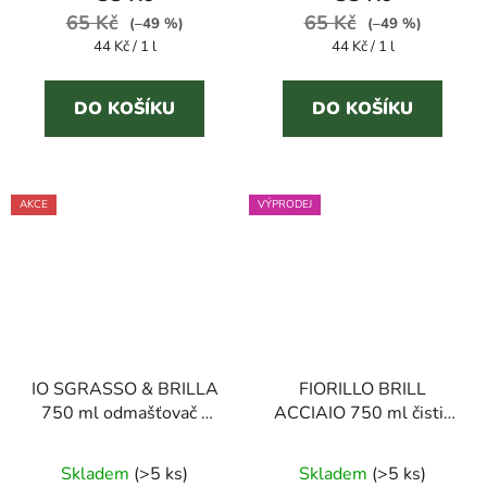
65 Kč
65 Kč
4,0
(–49 %)
(–49 %)
Měrná
Měrná
44 Kč / 1 l
44 Kč / 1 l
z
cena:
cena:
5
DO KOŠÍKU
DO KOŠÍKU
hvězdiček.
AKCE
VÝPRODEJ
IO SGRASSO & BRILLA
FIORILLO BRILL
750 ml odmašťovač -
ACCIAIO 750 ml čistič
náhradní náplň
na nerez
Průměrné
Skladem
(
>5 ks
)
Skladem
(
>5 ks
)
hodnocení