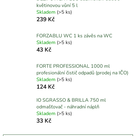
květinovou vůní 5 l
Skladem
(
>5 ks
)
239 Kč
FORZABLU WC 1 ks závěs na WC
Skladem
(
>5 ks
)
43 Kč
FORTE PROFESSIONAL 1000 ml
profesionální čistič odpadů (prodej na IČO)
Skladem
(
>5 ks
)
124 Kč
IO SGRASSO & BRILLA 750 ml
odmašťovač - náhradní náplň
Skladem
(
>5 ks
)
33 Kč