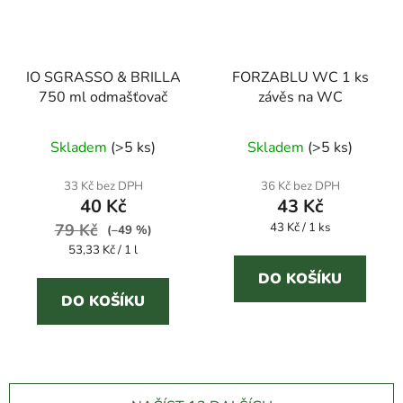
IO SGRASSO & BRILLA
FORZABLU WC 1 ks
750 ml odmašťovač
závěs na WC
Průměrné
Skladem
(
>5 ks
)
Skladem
(
>5 ks
)
hodnocení
produktu
33 Kč bez DPH
36 Kč bez DPH
40 Kč
43 Kč
je
Měrná
79 Kč
4,0
43 Kč / 1 ks
(–49 %)
cena:
Měrná
53,33 Kč / 1 l
z
cena:
5
DO KOŠÍKU
DO KOŠÍKU
hvězdiček.