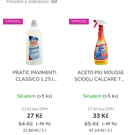
Položek k zobrazení:
69
V
VÝPRODEJ
VÝPRODEJ
ý
p
i
s
p
r
PRATIC PAVIMENTI
ACETO PIÚ MOUSSE
o
CLASSICO 1,25 l
SCIOGLI CALCARE 700
d
prostředek na podlahy
ml pěna na čistění
u
Průměrné
Průměrné
vodního kamene a
Skladem
(
>5 ks
)
Skladem
(
>5 ks
)
k
hodnocení
mastnoty
hodnocení
t
produktu
produktu
22 Kč bez DPH
27 Kč bez DPH
ů
27 Kč
33 Kč
je
je
54 Kč
5,0
65 Kč
5,0
(–50 %)
(–49 %)
Měrná
Měrná
21,60 Kč / 1 l
47,14 Kč / 1 l
z
z