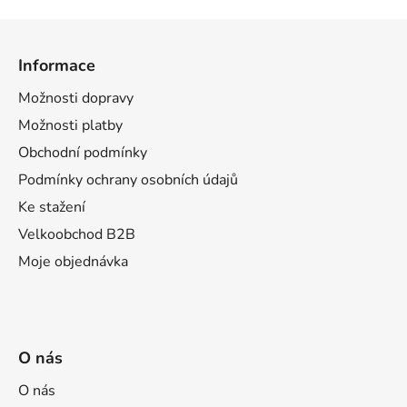
s
u
Z
á
Informace
p
a
Možnosti dopravy
t
Možnosti platby
í
Obchodní podmínky
Podmínky ochrany osobních údajů
Ke stažení
Velkoobchod B2B
Moje objednávka
O nás
O nás