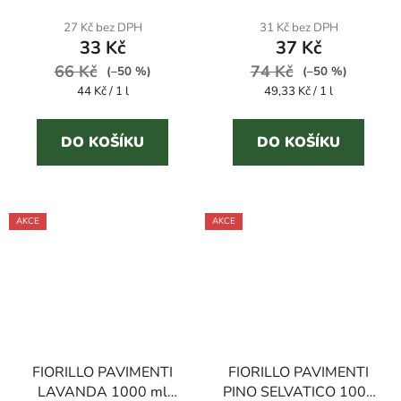
produktu
27 Kč bez DPH
31 Kč bez DPH
33 Kč
37 Kč
je
66 Kč
74 Kč
5,0
(–50 %)
(–50 %)
Měrná
Měrná
44 Kč / 1 l
49,33 Kč / 1 l
z
cena:
cena:
5
DO KOŠÍKU
DO KOŠÍKU
hvězdiček.
AKCE
AKCE
FIORILLO PAVIMENTI
FIORILLO PAVIMENTI
LAVANDA 1000 ml
PINO SELVATICO 1000