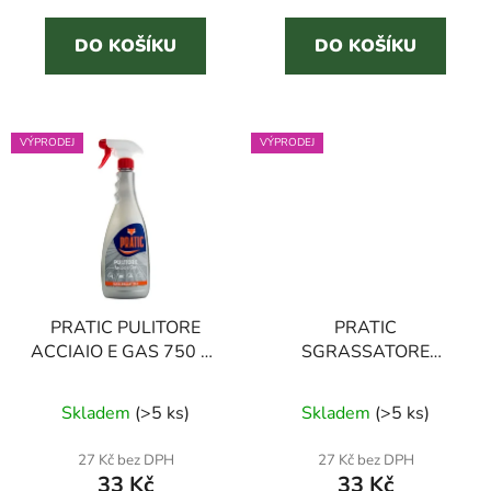
cena:
cena:
5
5
DO KOŠÍKU
DO KOŠÍKU
hvězdiček.
hvězdiček.
VÝPRODEJ
VÝPRODEJ
PRATIC PULITORE
PRATIC
ACCIAIO E GAS 750 ml
SGRASSATORE
čistič na nerez
LIMONE 750 ml
Průměrné
odmašťovač
Skladem
(
>5 ks
)
Skladem
(
>5 ks
)
hodnocení
produktu
27 Kč bez DPH
27 Kč bez DPH
33 Kč
33 Kč
je