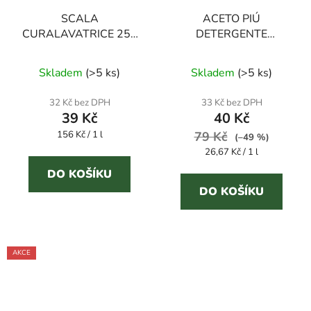
SCALA
ACETO PIÚ
CURALAVATRICE 250
DETERGENTE
ml čistič pračky 3v1
MULTIUSO 1,5 l
Průměrné
univerzální čisticí
Skladem
(
>5 ks
)
Skladem
(
>5 ks
)
prostředek
hodnocení
produktu
32 Kč bez DPH
33 Kč bez DPH
39 Kč
40 Kč
je
Měrná
156 Kč / 1 l
79 Kč
5,0
(–49 %)
cena:
Měrná
26,67 Kč / 1 l
z
cena:
5
DO KOŠÍKU
DO KOŠÍKU
hvězdiček.
AKCE