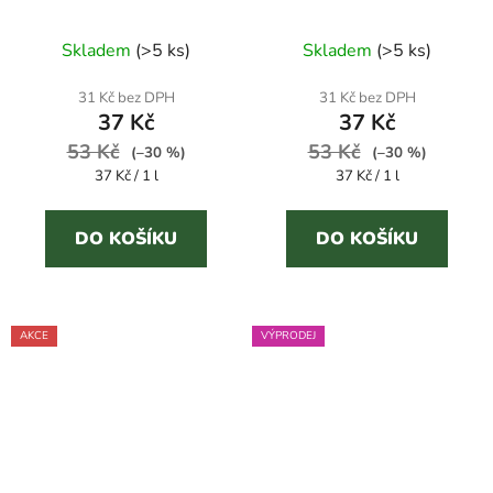
čisticí prostředek na
ml čisticí prostředek na
podlahy
podlahy
Skladem
(
>5 ks
)
Skladem
(
>5 ks
)
31 Kč bez DPH
31 Kč bez DPH
37 Kč
37 Kč
53 Kč
53 Kč
(–30 %)
(–30 %)
Měrná
Měrná
37 Kč / 1 l
37 Kč / 1 l
cena:
cena:
DO KOŠÍKU
DO KOŠÍKU
AKCE
VÝPRODEJ