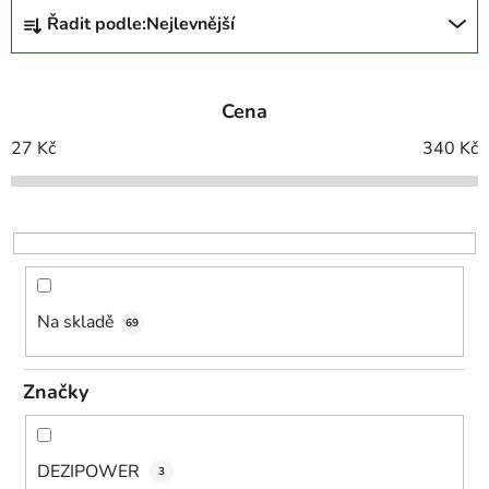
Ř
Řadit podle:
Nejlevnější
a
z
e
Cena
n
í
27
Kč
340
Kč
p
r
o
d
u
k
Na skladě
69
t
ů
Značky
DEZIPOWER
3