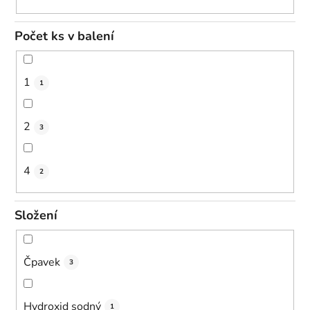
Počet ks v balení
1
1
2
3
4
2
Složení
Čpavek
3
Hydroxid sodný
1