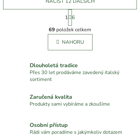
NAČÍST 12 DALŠÍCH
S
1
t
6
r
O
á
69
položek celkem
v
n
l
k
NAHORU
á
o
d
v
a
á
c
n
Dlouholetá tradice
í
í
Přes 30 let prodáváme zavedený italský
p
sortiment
r
v
Zaručená kvalita
k
Produkty sami vybíráme a zkoušíme
y
v
ý
Osobní přístup
p
Rádi vám poradíme s jakýmkoliv dotazem
i