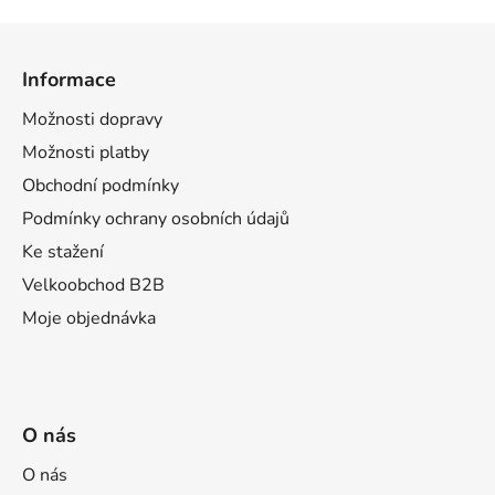
Z
á
Informace
p
a
Možnosti dopravy
t
Možnosti platby
í
Obchodní podmínky
Podmínky ochrany osobních údajů
Ke stažení
Velkoobchod B2B
Moje objednávka
O nás
O nás