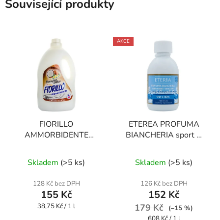
Související produkty
AKCE
FIORILLO
ETEREA PROFUMA
AMMORBIDENTE
BIANCHERIA sport &
COCCO 4000 ml aviváž
fitness 250 ml parfém
Průměrné
na prádlo
Skladem
(
>5 ks
)
Skladem
(
>5 ks
)
hodnocení
produktu
128 Kč bez DPH
126 Kč bez DPH
155 Kč
152 Kč
je
Měrná
38,75 Kč / 1 l
3,1
179 Kč
(–15 %)
cena:
Měrná
608 Kč / 1 l