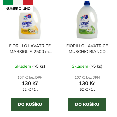
NUMERO UNO
FIORILLO LAVATRICE
FIORILLO LAVATRICE
MARSIGLIA 2500 ml
MUSCHIO BIANCO
prací gel s marseillským
2500 ml prací gel
Průměrné
mýdlem
Skladem
(
>5 ks
)
Skladem
(
>5 ks
)
hodnocení
produktu
107 Kč bez DPH
107 Kč bez DPH
130 Kč
130 Kč
je
Měrná
Měrná
52 Kč / 1 l
3,9
52 Kč / 1 l
cena:
cena:
z
5
DO KOŠÍKU
DO KOŠÍKU
hvězdiček.