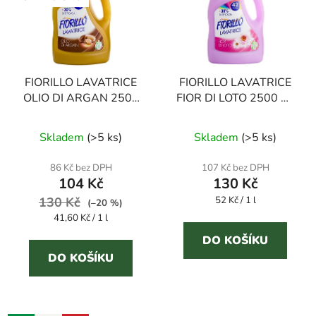
FIORILLO LAVATRICE
FIORILLO LAVATRICE
OLIO DI ARGAN 2500
FIOR DI LOTO 2500 ml
ml prací gel
prací gel
Průměrné
Skladem
(
>5 ks
)
Skladem
(
>5 ks
)
hodnocení
produktu
86 Kč bez DPH
107 Kč bez DPH
104 Kč
130 Kč
je
Měrná
130 Kč
4,6
52 Kč / 1 l
(–20 %)
cena:
Měrná
41,60 Kč / 1 l
z
cena:
5
DO KOŠÍKU
DO KOŠÍKU
hvězdiček.