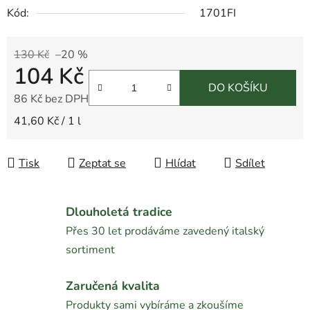
Kód:
1701FI
130 Kč
–20 %
104 Kč
DO KOŠÍKU
86 Kč bez DPH
Měrná cena:
41,60 Kč / 1 l
Tisk
Zeptat se
Hlídat
Sdílet
Dlouholetá tradice
Přes 30 let prodáváme zavedený italský
sortiment
Zaručená kvalita
Produkty sami vybíráme a zkoušíme