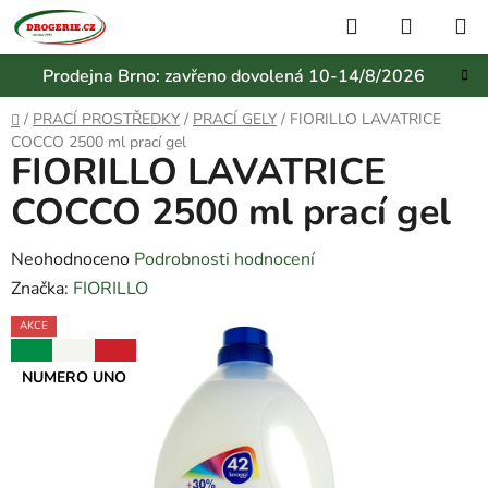
Přejít
Hledat
NÁKUP
na
KOŠÍK
obsah
Prodejna Brno: zavřeno dovolená 10-14/8/2026
Domů
/
PRACÍ PROSTŘEDKY
/
PRACÍ GELY
/
FIORILLO LAVATRICE
COCCO 2500 ml prací gel
FIORILLO LAVATRICE
COCCO 2500 ml prací gel
Průměrné
Neohodnoceno
Podrobnosti hodnocení
hodnocení
Značka:
FIORILLO
produktu
AKCE
je
NUMERO UNO
0,0
z
5
hvězdiček.