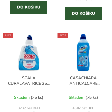
z
cena:
5
DO KOŠÍKU
DO KOŠÍKU
hvězdiček.
AKCE
AKCE
SCALA
CASACHIARA
CURALAVATRICE 250
ANTICALCARE
ml čistič pračky 3v1
LAVATRICE GEL 750
ml odvápňovač pračky
Skladem
(
>5 ks
)
Skladem
(
>5 ks
)
32 Kč bez DPH
45 Kč bez DPH