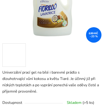
130 KČ
–20 %
Univerzální prací gel na bílé i barevné prádlo s
dlouhotrvající vůní kokosu a květu Tiaré. Je účinný již při
nízkých teplotách a po vyprání ponechá vaše oděvy čisté a
příjemně provoněné.
Dostupnost
Skladem
(
>5 ks
)