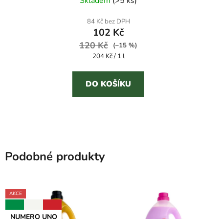
Skladem
(
>5 ks
)
interiér
hodnocení
produktu
84 Kč bez DPH
102 Kč
je
120 Kč
2,5
(–15 %)
Měrná
204 Kč / 1 l
z
cena:
5
DO KOŠÍKU
hvězdiček.
Podobné produkty
AKCE
NUMERO UNO