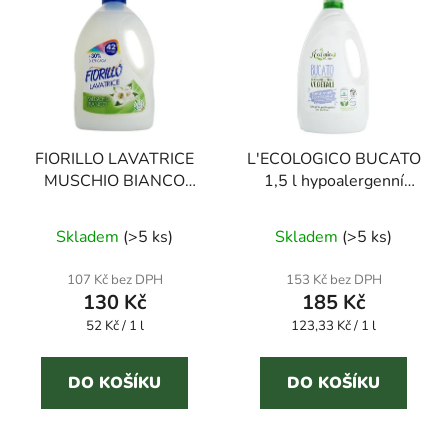
FIORILLO LAVATRICE
L'ECOLOGICO BUCATO
MUSCHIO BIANCO
1,5 l hypoalergenní
2500 ml prací gel
prací gel
Skladem
(
>5 ks
)
Skladem
(
>5 ks
)
107 Kč bez DPH
153 Kč bez DPH
130 Kč
185 Kč
Měrná
Měrná
52 Kč / 1 l
123,33 Kč / 1 l
cena:
cena:
DO KOŠÍKU
DO KOŠÍKU