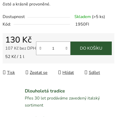
čisté a krásně provoněné.
Dostupnost
Skladem
(
>5 ks
)
Kód:
1950FI
130 Kč
107 Kč bez DPH
DO KOŠÍKU
Měrná cena:
52 Kč / 1 l
Tisk
Zeptat se
Hlídat
Sdílet
Dlouholetá tradice
Přes 30 let prodáváme zavedený italský
sortiment