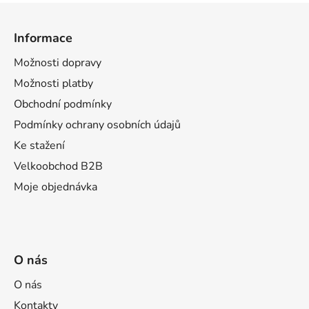
Z
á
Informace
p
a
Možnosti dopravy
t
Možnosti platby
í
Obchodní podmínky
Podmínky ochrany osobních údajů
Ke stažení
Velkoobchod B2B
Moje objednávka
O nás
O nás
Kontakty