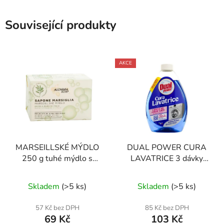
Související produkty
AKCE
MARSEILLSKÉ MÝDLO
DUAL POWER CURA
250 g tuhé mýdlo s
LAVATRICE 3 dávky
výtažky z citronové trávy
600 ml čistič pračky
Průměrné
Skladem
(
>5 ks
)
Skladem
(
>5 ks
)
hodnocení
produktu
57 Kč bez DPH
85 Kč bez DPH
69 Kč
103 Kč
je