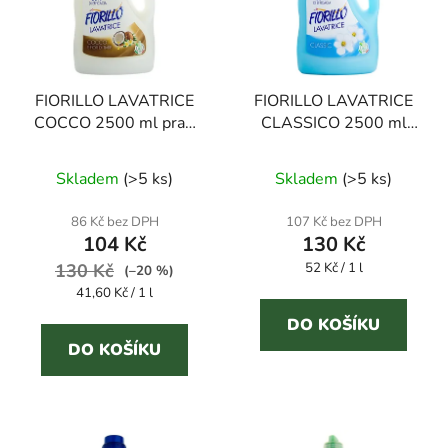
FIORILLO LAVATRICE
FIORILLO LAVATRICE
COCCO 2500 ml prací
CLASSICO 2500 ml
gel
prací gel
Průměrné
Skladem
(
>5 ks
)
Skladem
(
>5 ks
)
hodnocení
produktu
86 Kč bez DPH
107 Kč bez DPH
104 Kč
130 Kč
je
Měrná
130 Kč
52 Kč / 1 l
3,4
(–20 %)
cena:
Měrná
41,60 Kč / 1 l
z
cena:
5
DO KOŠÍKU
DO KOŠÍKU
hvězdiček.