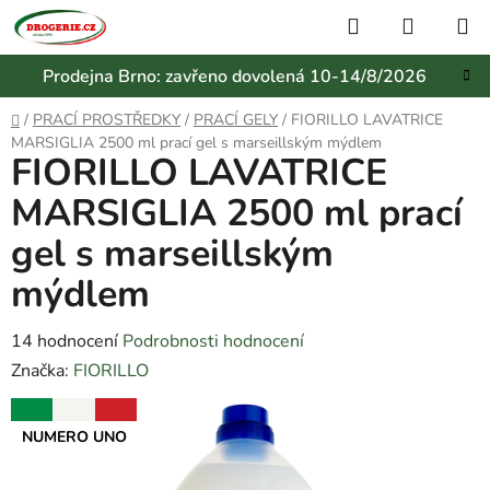
Přejít
Hledat
NÁKUP
na
KOŠÍK
obsah
Prodejna Brno: zavřeno dovolená 10-14/8/2026
Domů
/
PRACÍ PROSTŘEDKY
/
PRACÍ GELY
/
FIORILLO LAVATRICE
MARSIGLIA 2500 ml prací gel s marseillským mýdlem
FIORILLO LAVATRICE
MARSIGLIA 2500 ml prací
gel s marseillským
mýdlem
Průměrné
14 hodnocení
Podrobnosti hodnocení
hodnocení
Značka:
FIORILLO
produktu
NUMERO UNO
je
3,9
z