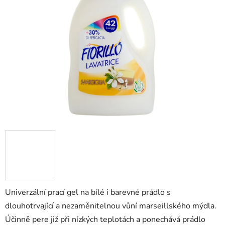
5
hvězdiček.
Univerzální prací gel na bílé i barevné prádlo s
dlouhotrvající a nezaměnitelnou vůní marseillského mýdla.
Účinně pere již při nízkých teplotách a ponechává prádlo