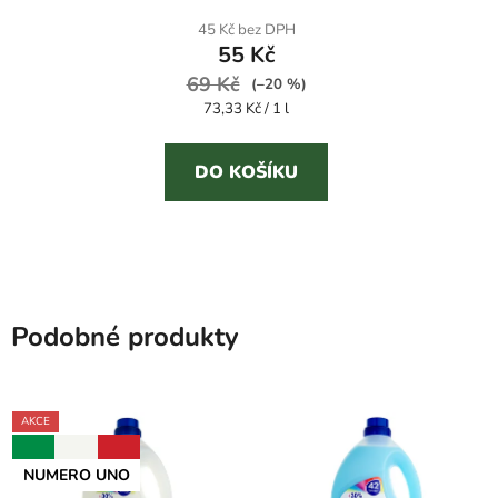
45 Kč bez DPH
55 Kč
69 Kč
(–20 %)
Měrná
73,33 Kč / 1 l
cena:
DO KOŠÍKU
Podobné produkty
AKCE
NUMERO UNO