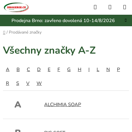
Přejít
Hledat
NÁKUP
na
KOŠÍK
obsah
Prodejna Brno: zavřeno dovolená 10-14/8/2026
Domů
/
Prodávané značky
Všechny značky A-Z
A
B
C
D
E
F
G
H
I
L
N
P
R
S
V
W
A
ALCHIMIA SOAP