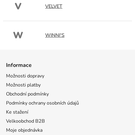
V
VELVET
W
WINNI'S
Z
á
Informace
p
a
Možnosti dopravy
t
Možnosti platby
í
Obchodní podmínky
Podmínky ochrany osobních údajů
Ke stažení
Velkoobchod B2B
Moje objednávka