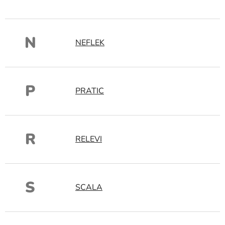
N
NEFLEK
P
PRATIC
R
RELEVI
S
SCALA