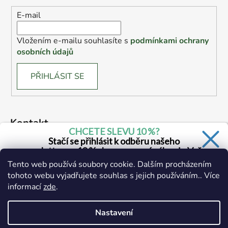
E-mail
Vložením e-mailu souhlasíte s
podmínkami ochrany
osobních údajů
PŘIHLÁSIT SE
Kontakt
CHCETE SLEVU 10 %?
Stačí se přihlásit k odběru našeho
marketing
@
drogerie.cz
newsletteru a 10 % sleva na první nákup je Vaše.
Tento web používá soubory cookie. Dalším procházením
+420 734 671 390 (všední dny 6:00 - 14:30)
tohoto webu vyjadřujete souhlas s jejich používáním.. Více
informací
zde
.
Ano, chci se přihlásit
Zásady zpracování osobních údajů
Nastavení