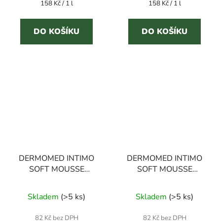
Měrná
Měrná
158 Kč / 1 l
158 Kč / 1 l
cena:
cena:
DO KOŠÍKU
DO KOŠÍKU
DERMOMED INTIMO
DERMOMED INTIMO
SOFT MOUSSE
SOFT MOUSSE
NEUTRO 600 ml
SENSITIVE 600 ml
intimní pěna
intímní pěna
Skladem
(
>5 ks
)
Skladem
(
>5 ks
)
82 Kč bez DPH
82 Kč bez DPH