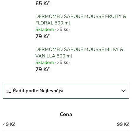
65 Kč
DERMOMED SAPONE MOUSSE FRUITY &
FLORAL 500 ml
Skladem
(
>5 ks
)
79 Kč
DERMOMED SAPONE MOUSSE MILKY &
VANILLA 500 ml
Skladem
(
>5 ks
)
79 Kč
Ř
Řadit podle:
Nejlevnější
a
z
e
Cena
n
í
49
Kč
99
Kč