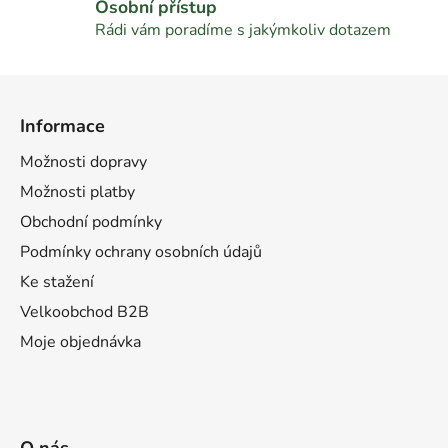
k
Osobní přístup
y
Rádi vám poradíme s jakýmkoliv dotazem
v
ý
Z
p
á
i
Informace
p
s
u
a
Možnosti dopravy
t
Možnosti platby
í
Obchodní podmínky
Podmínky ochrany osobních údajů
Ke stažení
Velkoobchod B2B
Moje objednávka