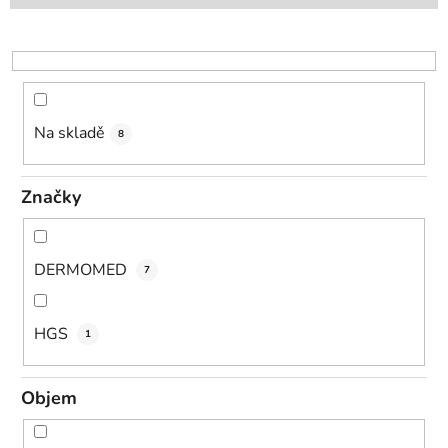
p
r
o
d
u
k
Na skladě
8
t
ů
Značky
DERMOMED
7
HGS
1
Objem