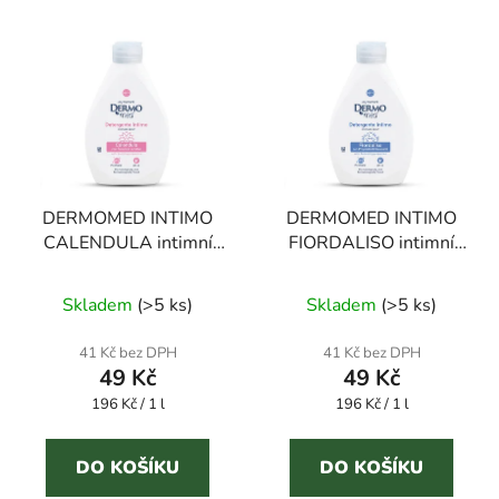
V
ý
p
i
s
p
r
DERMOMED INTIMO
DERMOMED INTIMO
o
CALENDULA intimní
FIORDALISO intimní
d
mýdlo s měsíčkem 250
mýdlo s chrpou 250 ml
u
ml
Skladem
(
>5 ks
)
Skladem
(
>5 ks
)
k
t
41 Kč bez DPH
41 Kč bez DPH
ů
49 Kč
49 Kč
Měrná
Měrná
196 Kč / 1 l
196 Kč / 1 l
cena:
cena:
DO KOŠÍKU
DO KOŠÍKU