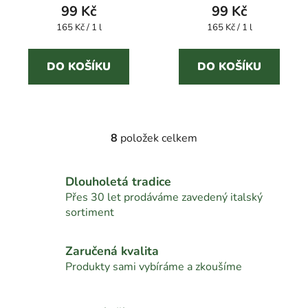
99 Kč
99 Kč
Měrná
Měrná
165 Kč / 1 l
165 Kč / 1 l
cena:
cena:
DO KOŠÍKU
DO KOŠÍKU
8
položek celkem
O
v
l
Dlouholetá tradice
á
Přes 30 let prodáváme zavedený italský
d
sortiment
a
c
í
Zaručená kvalita
p
Produkty sami vybíráme a zkoušíme
r
v