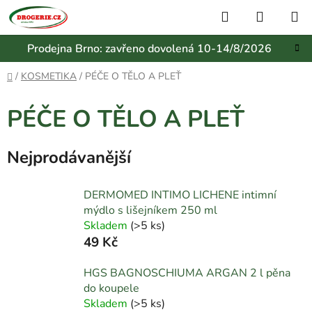
Přejít
Hledat
NÁKUP
na
KOŠÍK
obsah
Prodejna Brno: zavřeno dovolená 10-14/8/2026
Domů
/
KOSMETIKA
/
PÉČE O TĚLO A PLEŤ
PÉČE O TĚLO A PLEŤ
Nejprodávanější
DERMOMED INTIMO LICHENE intimní
mýdlo s lišejníkem 250 ml
Skladem
(
>5 ks
)
49 Kč
HGS BAGNOSCHIUMA ARGAN 2 l pěna
do koupele
Skladem
(
>5 ks
)