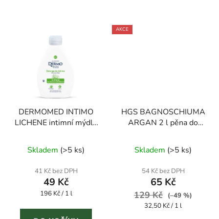
AKCE
DERMOMED INTIMO
HGS BAGNOSCHIUMA
LICHENE intimní mýdlo
ARGAN 2 l pěna do
s lišejníkem 250 ml
koupele
Průměrné
Skladem
(
>5 ks
)
Skladem
(
>5 ks
)
hodnocení
produktu
41 Kč bez DPH
54 Kč bez DPH
49 Kč
65 Kč
je
Měrná
196 Kč / 1 l
129 Kč
5,0
(–49 %)
cena:
Měrná
32,50 Kč / 1 l
z
cena: