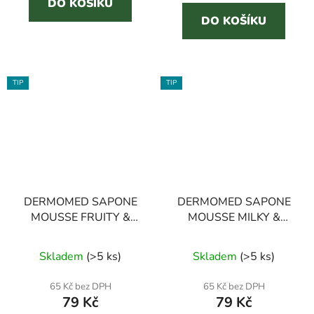
5
DO KOŠÍKU
DO KOŠÍKU
hvězdiček.
TIP
TIP
DERMOMED SAPONE
DERMOMED SAPONE
MOUSSE FRUITY &
MOUSSE MILKY &
FLORAL 500 ml
VANILLA 500 ml
Skladem
(
>5 ks
)
Skladem
(
>5 ks
)
65 Kč bez DPH
65 Kč bez DPH
79 Kč
79 Kč