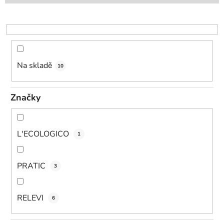
r
o
d
u
k
Na skladě
10
t
ů
Značky
L'ECOLOGICO
1
PRATIC
3
RELEVI
6