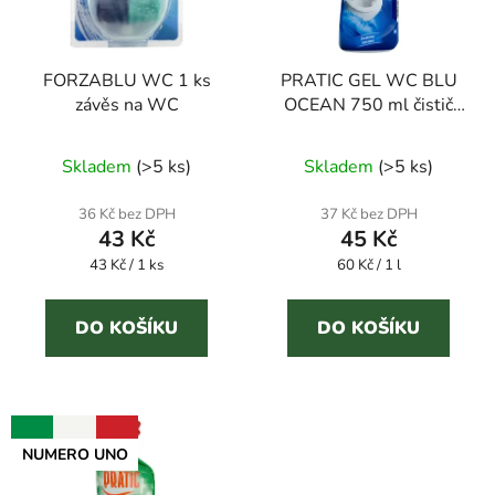
s
p
r
FORZABLU WC 1 ks
PRATIC GEL WC BLU
o
závěs na WC
OCEAN 750 ml čistič
d
WC
u
Průměrné
Skladem
(
>5 ks
)
Skladem
(
>5 ks
)
k
hodnocení
t
produktu
36 Kč bez DPH
37 Kč bez DPH
ů
43 Kč
45 Kč
je
Měrná
Měrná
43 Kč / 1 ks
60 Kč / 1 l
5,0
cena:
cena:
z
5
DO KOŠÍKU
DO KOŠÍKU
hvězdiček.
NUMERO UNO