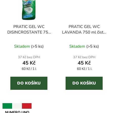
PRATIC GEL WC
PRATIC GEL WC
DISINCROSTANTE 750
LAVANDA 750 ml čistič
ml čistič WC
WC
Průměrné
Skladem
(
>5 ks
)
Skladem
(
>5 ks
)
hodnocení
produktu
37 Kč bez DPH
37 Kč bez DPH
45 Kč
45 Kč
je
Měrná
Měrná
60 Kč / 1 l
4,7
60 Kč / 1 l
cena:
cena:
z
5
DO KOŠÍKU
DO KOŠÍKU
hvězdiček.
NUMERO UNO