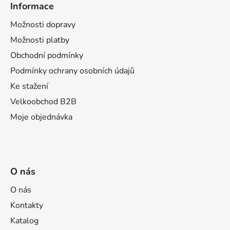
i
Informace
p
s
u
a
Možnosti dopravy
t
Možnosti platby
í
Obchodní podmínky
Podmínky ochrany osobních údajů
Ke stažení
Velkoobchod B2B
Moje objednávka
O nás
O nás
Kontakty
Katalog