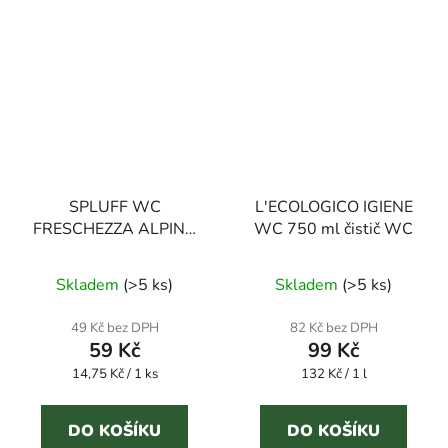
SPLUFF WC
L'ECOLOGICO IGIENE
FRESCHEZZA ALPINA
WC 750 ml čistič WC
4 ks závěs na WC
Skladem
(
>5 ks
)
Skladem
(
>5 ks
)
49 Kč bez DPH
82 Kč bez DPH
59 Kč
99 Kč
Měrná
Měrná
14,75 Kč / 1 ks
132 Kč / 1 l
cena:
cena:
DO KOŠÍKU
DO KOŠÍKU