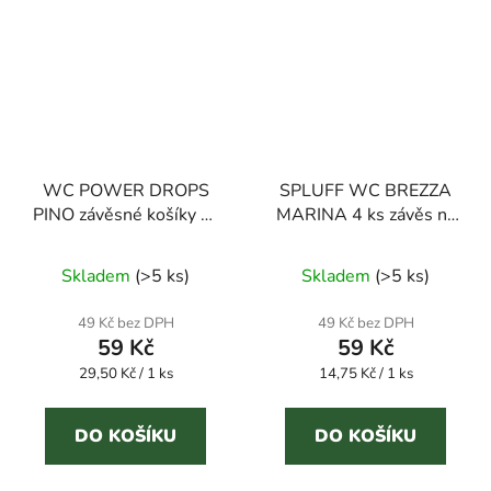
WC POWER DROPS
SPLUFF WC BREZZA
PINO závěsné košíky na
MARINA 4 ks závěs na
WC mísu s
WC
Průměrné
dlouhotrvající vůní.
Skladem
(
>5 ks
)
Skladem
(
>5 ks
)
hodnocení
produktu
49 Kč bez DPH
49 Kč bez DPH
59 Kč
59 Kč
je
Měrná
Měrná
29,50 Kč / 1 ks
14,75 Kč / 1 ks
5,0
cena:
cena:
z
5
DO KOŠÍKU
DO KOŠÍKU
hvězdiček.