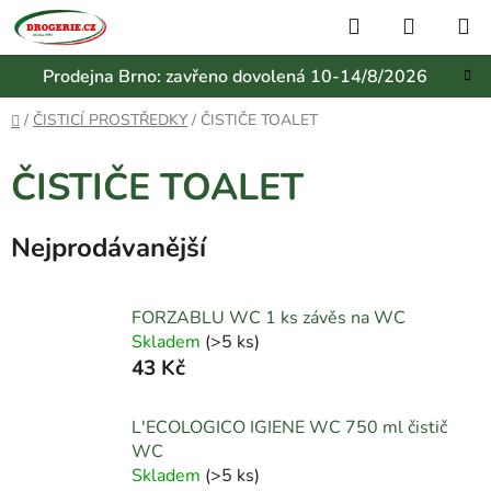
Přejít
Hledat
NÁKUP
na
KOŠÍK
obsah
Prodejna Brno: zavřeno dovolená 10-14/8/2026
Domů
/
ČISTICÍ PROSTŘEDKY
/
ČISTIČE TOALET
ČISTIČE TOALET
Nejprodávanější
FORZABLU WC 1 ks závěs na WC
Skladem
(
>5 ks
)
43 Kč
L'ECOLOGICO IGIENE WC 750 ml čistič
WC
Skladem
(
>5 ks
)