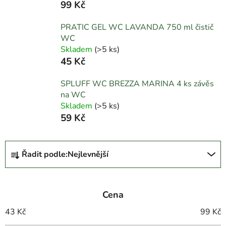
99 Kč
PRATIC GEL WC LAVANDA 750 ml čistič
WC
Skladem
(
>5 ks
)
45 Kč
SPLUFF WC BREZZA MARINA 4 ks závěs
na WC
Skladem
(
>5 ks
)
59 Kč
Ř
Řadit podle:
Nejlevnější
a
z
e
Cena
n
í
43
Kč
99
Kč
p