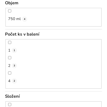
Objem
750 ml
4
Počet ks v balení
1
1
2
3
4
2
Složení