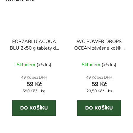
FORZABLU ACQUA
WC POWER DROPS
BLU 2x50 g tablety do
OCEAN závěsné košíky
nádržky WC
na WC mísu s
dlouhotrvající vůní.
Skladem
(
>5 ks
)
Skladem
(
>5 ks
)
49 Kč bez DPH
49 Kč bez DPH
59 Kč
59 Kč
Měrná
Měrná
590 Kč / 1 kg
29,50 Kč / 1 ks
cena:
cena:
DO KOŠÍKU
DO KOŠÍKU