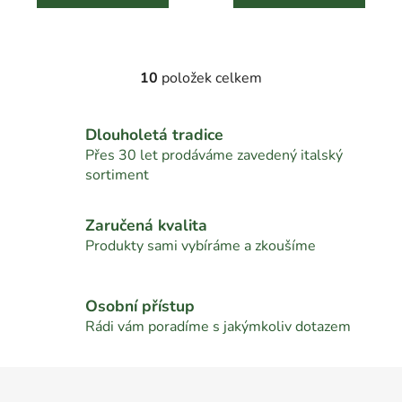
10
položek celkem
O
v
l
Dlouholetá tradice
á
Přes 30 let prodáváme zavedený italský
d
sortiment
a
c
í
Zaručená kvalita
p
Produkty sami vybíráme a zkoušíme
r
v
k
Osobní přístup
y
Rádi vám poradíme s jakýmkoliv dotazem
v
ý
Z
p
á