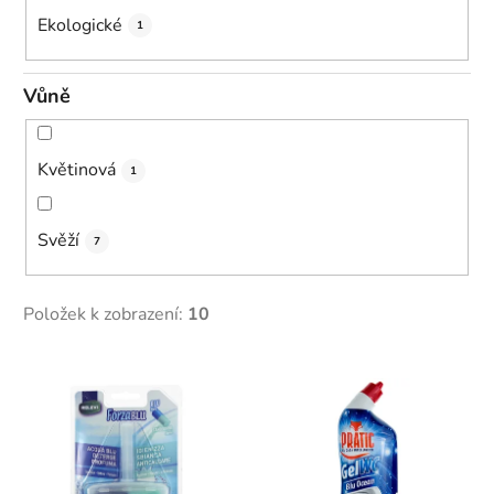
Ekologické
1
Vůně
Květinová
1
Svěží
7
Položek k zobrazení:
10
V
ý
p
i