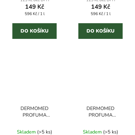
149 Kč
149 Kč
Měrná
Měrná
596 Kč / 1 l
596 Kč / 1 l
cena:
cena:
DO KOŠÍKU
DO KOŠÍKU
DERMOMED
DERMOMED
PROFUMA
PROFUMA
BIANCHERIA MAGIA
BIANCHERIA
DORATA 250 ml
BOUQUET
Skladem
(
>5 ks
)
Skladem
(
>5 ks
)