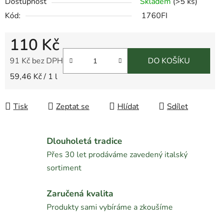
Dostupnost
Skladem
(
>5 ks
)
Kód:
1760FI
110 Kč
91 Kč bez DPH
DO KOŠÍKU
Měrná cena:
59,46 Kč / 1 l
Tisk
Zeptat se
Hlídat
Sdílet
Dlouholetá tradice
Přes 30 let prodáváme zavedený italský
sortiment
Zaručená kvalita
Produkty sami vybíráme a zkoušíme