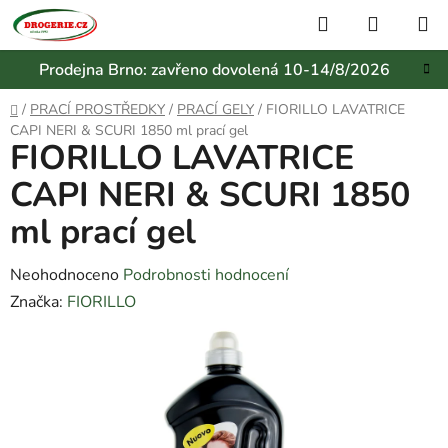
Přejít
Hledat
NÁKUP
na
KOŠÍK
obsah
Prodejna Brno: zavřeno dovolená 10-14/8/2026
Domů
/
PRACÍ PROSTŘEDKY
/
PRACÍ GELY
/
FIORILLO LAVATRICE
CAPI NERI & SCURI 1850 ml prací gel
FIORILLO LAVATRICE
CAPI NERI & SCURI 1850
ml prací gel
Průměrné
Neohodnoceno
Podrobnosti hodnocení
hodnocení
Značka:
FIORILLO
produktu
je
0,0
z
5