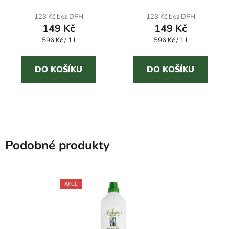
parfém na prádlo
PRIMAVERILE 250 ml
parfém na prádlo
123 Kč bez DPH
123 Kč bez DPH
149 Kč
149 Kč
Měrná
Měrná
596 Kč / 1 l
596 Kč / 1 l
cena:
cena:
DO KOŠÍKU
DO KOŠÍKU
Podobné produkty
AKCE