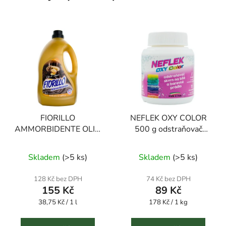
FIORILLO
NEFLEK OXY COLOR
AMMORBIDENTE OLIO
500 g odstraňovač
DI ARGAN 4000 ml
skvrn
Průměrné
aviváž
Skladem
(
>5 ks
)
Skladem
(
>5 ks
)
hodnocení
produktu
128 Kč bez DPH
74 Kč bez DPH
155 Kč
89 Kč
je
Měrná
Měrná
38,75 Kč / 1 l
5,0
178 Kč / 1 kg
cena:
cena:
z