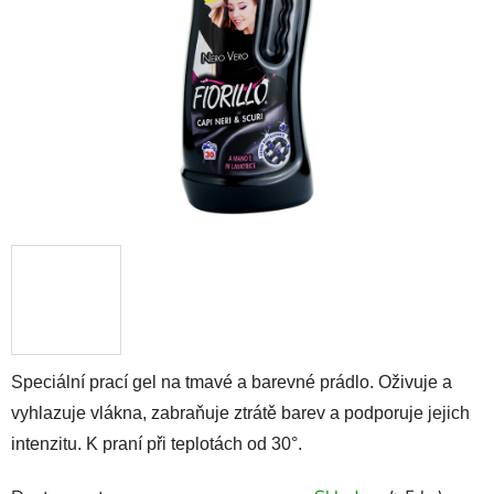
hvězdiček.
Speciální prací gel na tmavé a barevné prádlo. Oživuje a
vyhlazuje vlákna, zabraňuje ztrátě barev a podporuje jejich
intenzitu. K praní při teplotách od 30°.