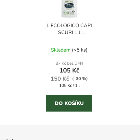
L'ECOLOGICO CAPI
SCURI 1 l
hypoalergenní prací gel
na tmavé prádlo
Skladem
(
>5 ks
)
87 Kč bez DPH
105 Kč
150 Kč
(–30 %)
Měrná
105 Kč / 1 l
cena:
DO KOŠÍKU
Z
á