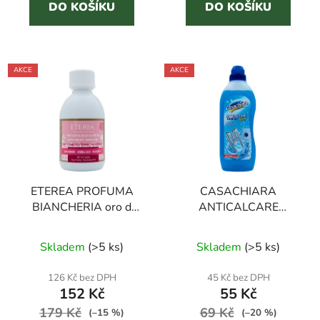
5
DO KOŠÍKU
DO KOŠÍKU
hvězdiček.
AKCE
AKCE
ETEREA PROFUMA
CASACHIARA
BIANCHERIA oro d
ANTICALCARE
´oriente 250 ml parfém
LAVATRICE GEL 750
Průměrné
na prádlo
ml odvápňovač pračky
Skladem
(
>5 ks
)
Skladem
(
>5 ks
)
hodnocení
produktu
126 Kč bez DPH
45 Kč bez DPH
152 Kč
55 Kč
je
179 Kč
3,9
69 Kč
(–15 %)
(–20 %)