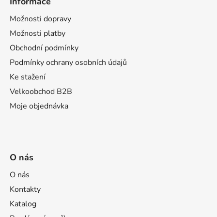
Informace
p
a
Možnosti dopravy
t
Možnosti platby
í
Obchodní podmínky
Podmínky ochrany osobních údajů
Ke stažení
Velkoobchod B2B
Moje objednávka
O nás
O nás
Kontakty
Katalog