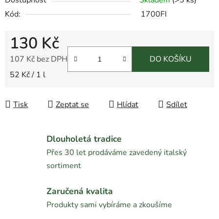
Kód:
1700FI
130 Kč
107 Kč bez DPH
DO KOŠÍKU
Měrná cena:
52 Kč / 1 l
Tisk
Zeptat se
Hlídat
Sdílet
Dlouholetá tradice
Přes 30 let prodáváme zavedený italský
sortiment
Zaručená kvalita
Produkty sami vybíráme a zkoušíme