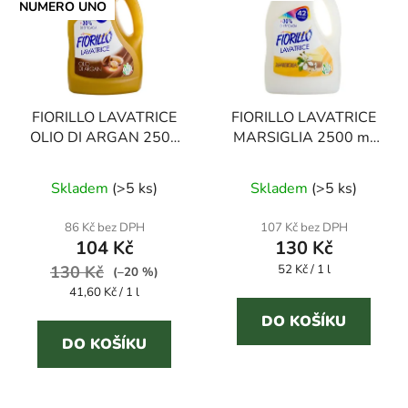
FIORILLO LAVATRICE
FIORILLO LAVATRICE
OLIO DI ARGAN 2500
MARSIGLIA 2500 ml
ml prací gel
prací gel s marseillským
Průměrné
Průměrné
mýdlem
Skladem
(
>5 ks
)
Skladem
(
>5 ks
)
hodnocení
hodnocení
produktu
produktu
86 Kč bez DPH
107 Kč bez DPH
104 Kč
130 Kč
je
je
Měrná
130 Kč
4,6
52 Kč / 1 l
3,9
(–20 %)
cena:
Měrná
41,60 Kč / 1 l
z
z
cena:
5
5
DO KOŠÍKU
DO KOŠÍKU
hvězdiček.
hvězdiček.