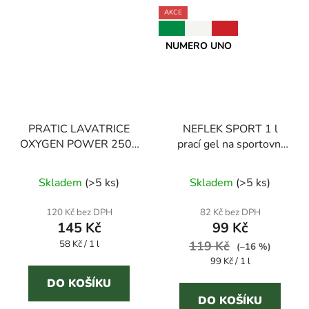
AKCE
NUMERO UNO
PRATIC LAVATRICE
NEFLEK SPORT 1 l
OXYGEN POWER 2500
prací gel na sportovní
ml prací gel s aktivním
prádlo
Průměrné
Průměrné
kyslíkem
Skladem
(
>5 ks
)
Skladem
(
>5 ks
)
hodnocení
hodnocení
produktu
produktu
120 Kč bez DPH
82 Kč bez DPH
145 Kč
99 Kč
je
je
Měrná
58 Kč / 1 l
3,4
119 Kč
3,0
(–16 %)
cena:
Měrná
99 Kč / 1 l
z
z
cena:
5
5
DO KOŠÍKU
DO KOŠÍKU
hvězdiček.
hvězdiček.