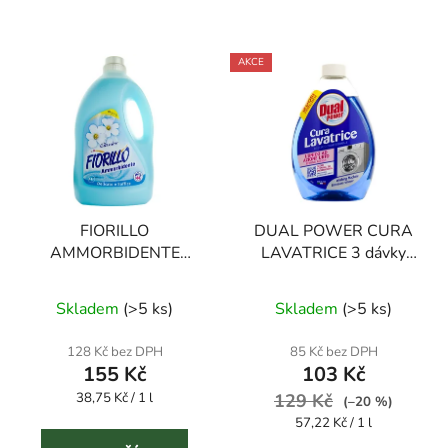
AKCE
FIORILLO
DUAL POWER CURA
AMMORBIDENTE
LAVATRICE 3 dávky
CLASSICO 4000 ml
600 ml čistič pračky
Průměrné
aviváž
Skladem
(
>5 ks
)
Skladem
(
>5 ks
)
hodnocení
produktu
128 Kč bez DPH
85 Kč bez DPH
155 Kč
103 Kč
je
Měrná
38,75 Kč / 1 l
5,0
129 Kč
(–20 %)
cena:
Měrná
57,22 Kč / 1 l
z
cena: