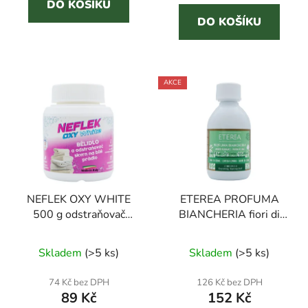
5
DO KOŠÍKU
DO KOŠÍKU
hvězdiček.
AKCE
NEFLEK OXY WHITE
ETEREA PROFUMA
500 g odstraňovač
BIANCHERIA fiori di
skvrn
cotone 250 ml parfém
Průměrné
na prádlo
Skladem
(
>5 ks
)
Skladem
(
>5 ks
)
hodnocení
produktu
74 Kč bez DPH
126 Kč bez DPH
89 Kč
152 Kč
je