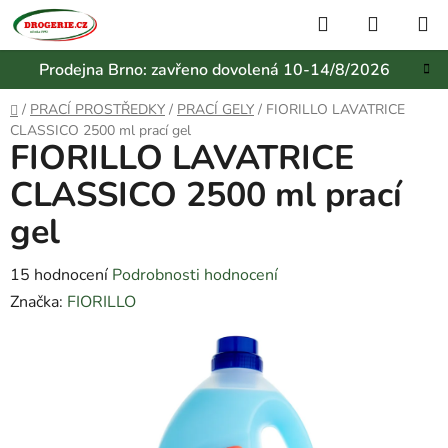
Přejít
Hledat
NÁKUP
na
KOŠÍK
obsah
Prodejna Brno: zavřeno dovolená 10-14/8/2026
Domů
/
PRACÍ PROSTŘEDKY
/
PRACÍ GELY
/
FIORILLO LAVATRICE
CLASSICO 2500 ml prací gel
FIORILLO LAVATRICE
CLASSICO 2500 ml prací
gel
Průměrné
15 hodnocení
Podrobnosti hodnocení
hodnocení
Značka:
FIORILLO
produktu
je
3,4
z
5