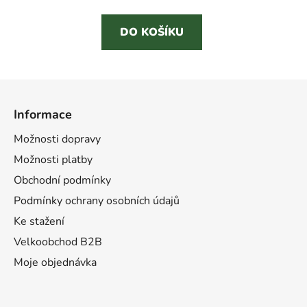
cena:
DO KOŠÍKU
Z
á
Informace
p
a
Možnosti dopravy
t
Možnosti platby
í
Obchodní podmínky
Podmínky ochrany osobních údajů
Ke stažení
Velkoobchod B2B
Moje objednávka