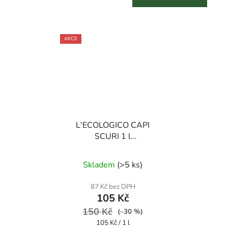
AKCE
L'ECOLOGICO CAPI
SCURI 1 l
hypoalergenní prací gel
na tmavé prádlo
Skladem
(
>5 ks
)
87 Kč bez DPH
105 Kč
150 Kč
(–30 %)
Měrná
105 Kč / 1 l