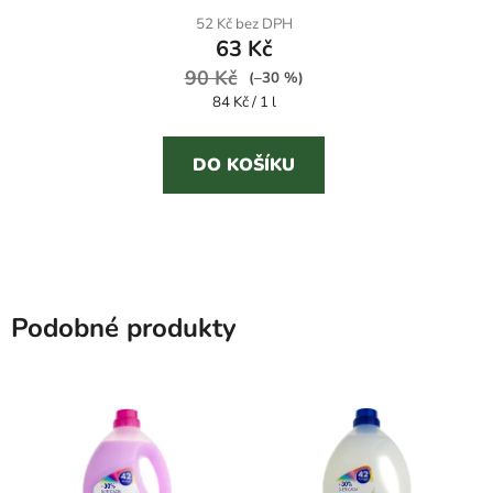
52 Kč bez DPH
63 Kč
90 Kč
(–30 %)
Měrná
84 Kč / 1 l
cena:
DO KOŠÍKU
Podobné produkty