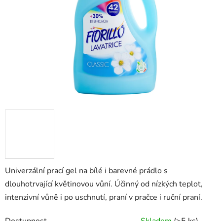
hvězdiček.
Univerzální prací gel na bílé i barevné prádlo s
dlouhotrvající květinovou vůní. Účinný od nízkých teplot,
intenzivní vůně i po uschnutí, praní v pračce i ruční praní.
Dostupnost
Skladem
(
>5 ks
)