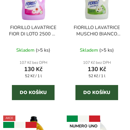
FIORILLO LAVATRICE
FIORILLO LAVATRICE
FIOR DI LOTO 2500 ml
MUSCHIO BIANCO
prací gel
2500 ml prací gel
Průměrné
Skladem
(
>5 ks
)
Skladem
(
>5 ks
)
hodnocení
produktu
107 Kč bez DPH
107 Kč bez DPH
130 Kč
130 Kč
je
Měrná
Měrná
52 Kč / 1 l
4,0
52 Kč / 1 l
cena:
cena:
z
5
DO KOŠÍKU
DO KOŠÍKU
hvězdiček.
AKCE
NUMERO UNO
NUMERO UNO