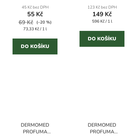
45 Kč bez DPH
123 Kč bez DPH
55 Kč
149 Kč
Měrná
69 Kč
596 Kč / 1 l
(–20 %)
cena:
Měrná
73,33 Kč / 1 l
cena:
DO KOŠÍKU
DO KOŠÍKU
DERMOMED
DERMOMED
PROFUMA
PROFUMA