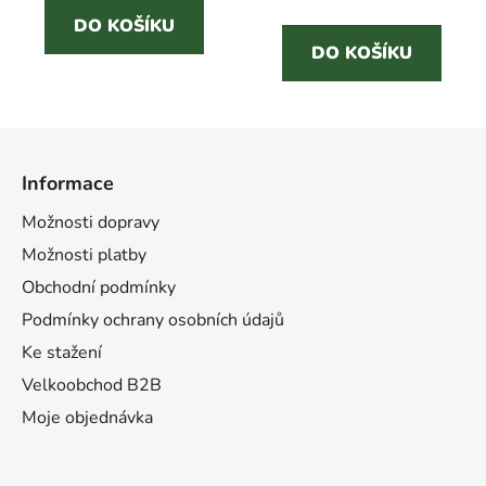
cena:
5
DO KOŠÍKU
DO KOŠÍKU
hvězdiček.
Z
á
Informace
p
a
Možnosti dopravy
t
Možnosti platby
í
Obchodní podmínky
Podmínky ochrany osobních údajů
Ke stažení
Velkoobchod B2B
Moje objednávka