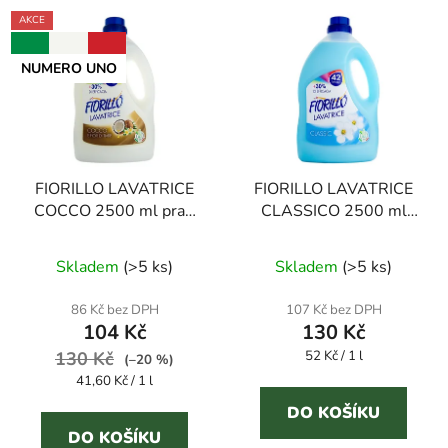
AKCE
NUMERO UNO
FIORILLO LAVATRICE
FIORILLO LAVATRICE
COCCO 2500 ml prací
CLASSICO 2500 ml
gel
prací gel
Průměrné
Skladem
(
>5 ks
)
Skladem
(
>5 ks
)
hodnocení
produktu
86 Kč bez DPH
107 Kč bez DPH
104 Kč
130 Kč
je
Měrná
130 Kč
52 Kč / 1 l
3,4
(–20 %)
cena:
Měrná
41,60 Kč / 1 l
z
cena:
5
DO KOŠÍKU
DO KOŠÍKU
hvězdiček.