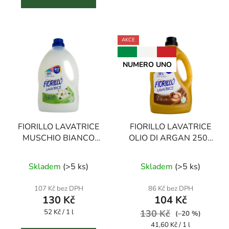
AKCE
NUMERO UNO
FIORILLO LAVATRICE
FIORILLO LAVATRICE
MUSCHIO BIANCO
OLIO DI ARGAN 2500
2500 ml prací gel
ml prací gel
Průměrné
Skladem
(
>5 ks
)
Skladem
(
>5 ks
)
hodnocení
produktu
107 Kč bez DPH
86 Kč bez DPH
130 Kč
104 Kč
je
Měrná
52 Kč / 1 l
130 Kč
4,6
(–20 %)
cena:
Měrná
41,60 Kč / 1 l
z