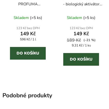
PROFUMA
- biologický aktivátor
BIANCHERIA
septiků
Průměrné
BOUQUET
Skladem
(
>5 ks
)
Skladem
(
>5 ks
)
PRIMAVERILE 250 ml
hodnocení
parfém na prádlo
produktu
123 Kč bez DPH
123 Kč bez DPH
149 Kč
149 Kč
je
Měrná
596 Kč / 1 l
189 Kč
5,0
(–21 %)
cena:
Měrná
9,31 Kč / 1 ks
z
cena:
5
DO KOŠÍKU
DO KOŠÍKU
hvězdiček.
Podobné produkty