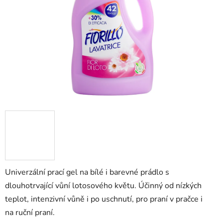
hvězdiček.
Univerzální prací gel na bílé i barevné prádlo s
dlouhotrvající vůní lotosového květu. Účinný od nízkých
teplot, intenzivní vůně i po uschnutí, pro praní v pračce i
na ruční praní.