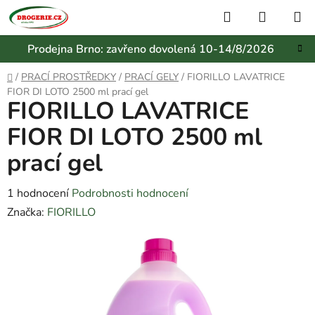
Přejít
Hledat
NÁKUP
na
KOŠÍK
obsah
Prodejna Brno: zavřeno dovolená 10-14/8/2026
Domů
/
PRACÍ PROSTŘEDKY
/
PRACÍ GELY
/
FIORILLO LAVATRICE
FIOR DI LOTO 2500 ml prací gel
FIORILLO LAVATRICE
FIOR DI LOTO 2500 ml
prací gel
Průměrné
1 hodnocení
Podrobnosti hodnocení
hodnocení
Značka:
FIORILLO
produktu
je
4,0
z
5