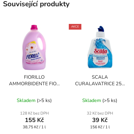
Související produkty
AKCE
FIORILLO
SCALA
AMMORBIDENTE FIOR
CURALAVATRICE 250
DI LOTO 4000 ml
ml čistič pračky 3v1
Průměrné
Skladem
(
>5 ks
)
Skladem
(
>5 ks
)
hodnocení
produktu
128 Kč bez DPH
32 Kč bez DPH
155 Kč
39 Kč
je
Měrná
Měrná
38,75 Kč / 1 l
3,6
156 Kč / 1 l
cena:
cena: