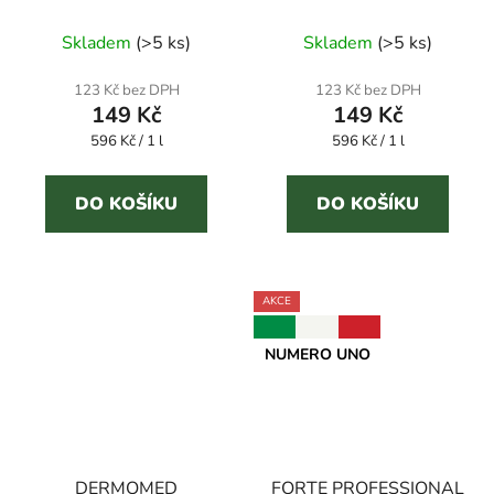
BIANCHERIA PETALI
BIANCHERIA MAGIA
PREZIOSI 250 ml
DORATA 250 ml
Skladem
(
>5 ks
)
Skladem
(
>5 ks
)
parfém na prádlo
parfém na prádlo
123 Kč bez DPH
123 Kč bez DPH
149 Kč
149 Kč
Měrná
Měrná
596 Kč / 1 l
596 Kč / 1 l
cena:
cena:
DO KOŠÍKU
DO KOŠÍKU
AKCE
NUMERO UNO
DERMOMED
FORTE PROFESSIONAL