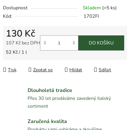
Dostupnost
Skladem
(
>5 ks
)
Kód:
1702FI
130 Kč
107 Kč bez DPH
DO KOŠÍKU
Měrná cena:
52 Kč / 1 l
Tisk
Zeptat se
Hlídat
Sdílet
Dlouholetá tradice
Přes 30 let prodáváme zavedený italský
sortiment
Zaručená kvalita
Produkty sami vybíráme a zkoušíme