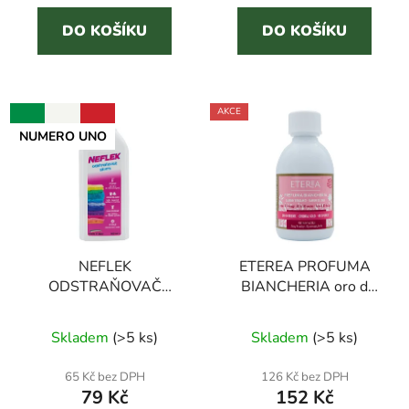
z
5
DO KOŠÍKU
DO KOŠÍKU
hvězdiček.
AKCE
NUMERO UNO
NEFLEK
ETEREA PROFUMA
ODSTRAŇOVAČ
BIANCHERIA oro d
SKVRN 500 ml
´oriente 250 ml parfém
Průměrné
Průměrné
enzymatický
na prádlo
Skladem
(
>5 ks
)
Skladem
(
>5 ks
)
odstraňovač skvrn
hodnocení
hodnocení
produktu
produktu
65 Kč bez DPH
126 Kč bez DPH
79 Kč
152 Kč
je
je