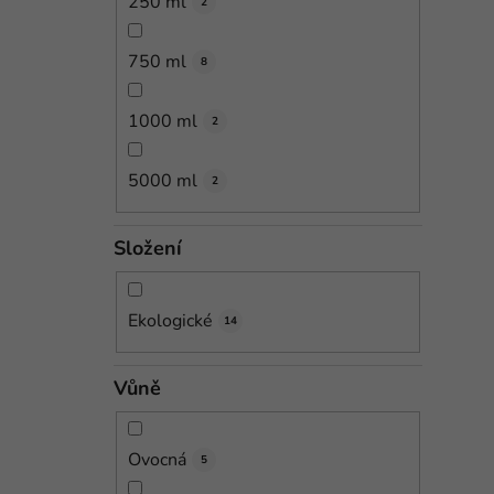
250 ml
2
750 ml
8
1000 ml
2
5000 ml
2
Složení
Ekologické
14
Vůně
Ovocná
5