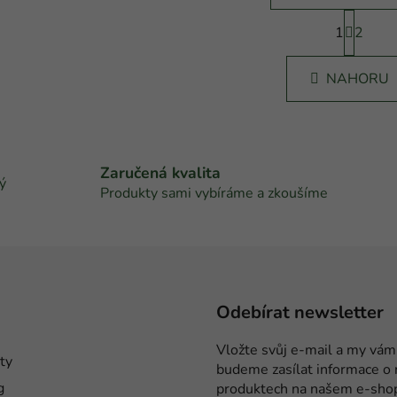
S
1
t
2
O
r
v
á
l
NAHORU
n
á
k
d
o
v
a
á
c
n
Zaručená kvalita
í
ý
í
Produkty sami vybíráme a zkoušíme
p
r
v
k
y
v
Odebírat newsletter
ý
p
Vložte svůj e-mail a my vám
i
ty
budeme zasílat informace o
s
g
produktech na našem e-sho
u