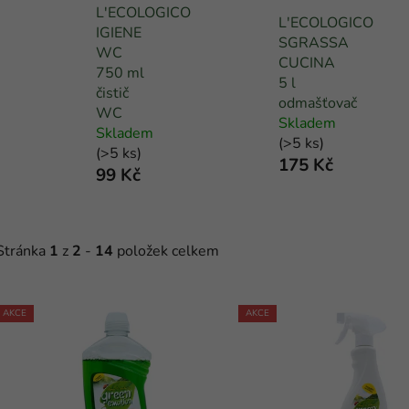
L'ECOLOGICO
L'ECOLOGICO
IGIENE
SGRASSA
WC
CUCINA
750 ml
5 l
čistič
odmašťovač
WC
Skladem
Skladem
(
>5 ks
)
(
>5 ks
)
175 Kč
99 Kč
Stránka
1
z
2
-
14
položek celkem
V
AKCE
AKCE
ý
p
s