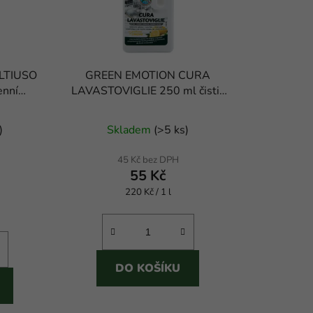
o
d
u
k
LTIUSO
GREEN EMOTION CURA
t
enní
LAVASTOVIGLIE 250 ml čistič
ů
č
myčky
né
Průměrné
)
Skladem
(
>5 ks
)
ení
hodnocení
tu
produktu
45 Kč bez DPH
55 Kč
je
Měrná
220 Kč / 1 l
5,0
cena:
z
5
ek.
hvězdiček.
DO KOŠÍKU