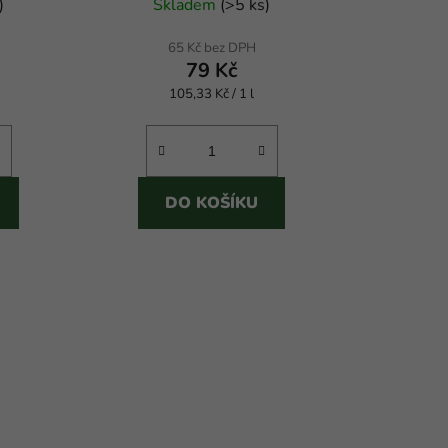
)
Skladem
(
>5 ks
)
hodnocení
produktu
65 Kč bez DPH
79 Kč
je
Měrná
105,33 Kč / 1 l
5,0
cena:
z
5
hvězdiček.
DO KOŠÍKU