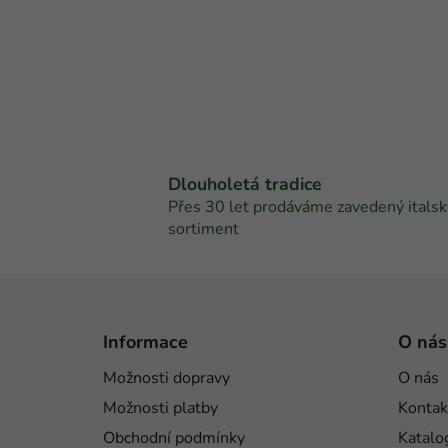
Dlouholetá tradice
Přes 30 let prodáváme zavedený italsk
sortiment
Z
á
Informace
O nás
p
Možnosti dopravy
O nás
a
Možnosti platby
Kontak
t
í
Obchodní podmínky
Katalo