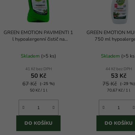
p
r
o
d
GREEN EMOTION PAVIMENTI 1
GREEN EMOTION MU
u
l hypoalergenní čistič na
750 ml hypoalerg
k
podlahy
univerzální čisti
Průměr
t
Skladem
(
>5 ks
)
Skladem
(
>5 ks
ů
hodnoc
produk
41 Kč bez DPH
44 Kč bez DPH
50 Kč
53 Kč
je
67 Kč
75 Kč
4,0
(–25 %)
(–29 %)
Měrná
Měrná
50 Kč / 1 l
70,67 Kč / 1 l
z
cena:
cena:
5
hvězdič
DO KOŠÍKU
DO KOŠÍKU