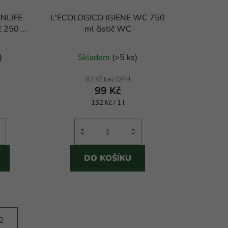
NLIFE
L'ECOLOGICO IGIENE WC 750
 250 ml
ml čistič WC
yčky
)
Skladem
(
>5 ks
)
82 Kč bez DPH
99 Kč
Měrná
132 Kč / 1 l
cena:
DO KOŠÍKU
2