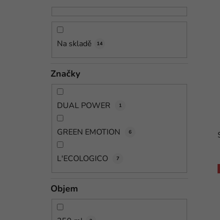
n
n
í
Na skladě
14
p
a
Značky
n
e
l
DUAL POWER
1
GREEN EMOTION
6
L'ECOLOGICO
7
Objem
i