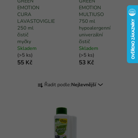
GREEN
GREEN
EMOTION
EMOTION
CURA
MULTIUSO
LAVASTOVIGLIE
750 ml
250 ml
hypoalergenní
čistič
univerzální
myčky
čistič
Skladem
Skladem
(
>5 ks
)
(
>5 ks
)
55 Kč
53 Kč
Ř
Řadit podle:
Nejlevnější
a
z
e
n
í
p
r