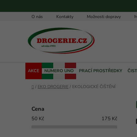
Přejít
na
obsah
O nás
Kontakty
Možnosti dopravy
M
AKCE
NUMERO UNO
PRACÍ PROSTŘEDKY
ČIS
Domů
/
EKO DROGERIE
/
EKOLOGICKÉ ČIŠTĚNÍ
P
o
Cena
s
50
Kč
175
Kč
t
r
a