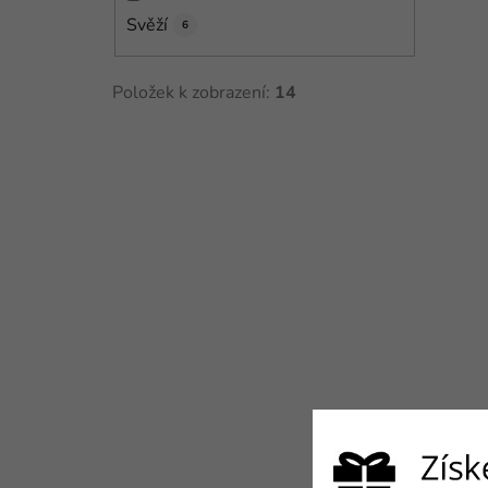
Svěží
6
Položek k zobrazení:
14