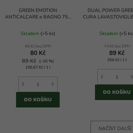
GREEN EMOTION
DUAL POWER GREE
ANTICALCARE e BAGNO 750
CURA LAVASTOVIGLIE
ml hypoalergenní čistič
ekologický čistič m
koupelen
Skladem
(
>5 ks
)
Skladem
(
>5 ks
66 Kč bez DPH
74 Kč bez DPH
80 Kč
89 Kč
Měrná
89 Kč
356 Kč / 1 l
(–10 %)
cena:
Měrná
106,67 Kč / 1 l
cena:
DO KOŠÍKU
DO KOŠÍKU
NAČÍST DALŠÍ 