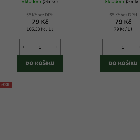
Skladem
(
>5 ks
)
Skladem
(
>5 ks
65 Kč bez DPH
65 Kč bez DPH
79 Kč
79 Kč
Měrná
Měrná
105,33 Kč / 1 l
79 Kč / 1 l
cena:
cena:
DO KOŠÍKU
DO KOŠÍKU
AKCE