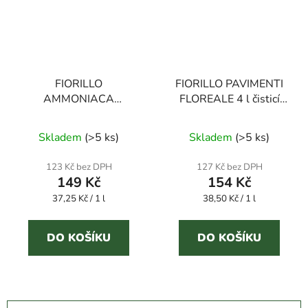
FIORILLO
FIORILLO PAVIMENTI
AMMONIACA
FLOREALE 4 l čisticí
PROFUMATA 4 l
prostředek na podlahy
Průměrné
Průměrné
univerzální čisticí
Skladem
(
>5 ks
)
Skladem
(
>5 ks
)
prostředek
hodnocení
hodnocení
produktu
produktu
123 Kč bez DPH
127 Kč bez DPH
149 Kč
154 Kč
je
je
Měrná
Měrná
37,25 Kč / 1 l
3,1
38,50 Kč / 1 l
3,6
cena:
cena:
z
z
5
5
DO KOŠÍKU
DO KOŠÍKU
hvězdiček.
hvězdiček.