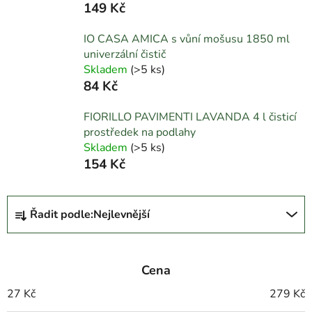
149 Kč
IO CASA AMICA s vůní mošusu 1850 ml
univerzální čistič
Skladem
(
>5 ks
)
84 Kč
FIORILLO PAVIMENTI LAVANDA 4 l čisticí
prostředek na podlahy
Skladem
(
>5 ks
)
154 Kč
Ř
Řadit podle:
Nejlevnější
a
z
e
Cena
n
í
27
Kč
279
Kč