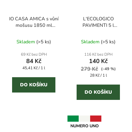
IO CASA AMICA s vůní
L'ECOLOGICO
mošusu 1850 ml
PAVIMENTI 5 l
univerzální čistič
prostředek na podlahy
Průměrné
Skladem
(
>5 ks
)
Skladem
(
>5 ks
)
hodnocení
produktu
69 Kč bez DPH
116 Kč bez DPH
84 Kč
140 Kč
je
Měrná
45,41 Kč / 1 l
5,0
279 Kč
(–49 %)
cena:
Měrná
28 Kč / 1 l
z
cena:
5
DO KOŠÍKU
DO KOŠÍKU
hvězdiček.
NUMERO UNO