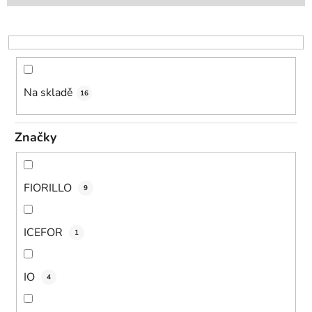
p
r
o
d
u
k
Na skladě
16
t
ů
Značky
FIORILLO
9
ICEFOR
1
IO
4