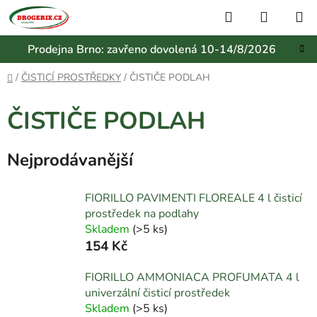
Přejít
Hledat
NÁKUP
na
KOŠÍK
obsah
Prodejna Brno: zavřeno dovolená 10-14/8/2026
Domů
/
ČISTICÍ PROSTŘEDKY
/
ČISTIČE PODLAH
ČISTIČE PODLAH
Nejprodávanější
FIORILLO PAVIMENTI FLOREALE 4 l čisticí
prostředek na podlahy
Skladem
(
>5 ks
)
154 Kč
FIORILLO AMMONIACA PROFUMATA 4 l
univerzální čisticí prostředek
Skladem
(
>5 ks
)