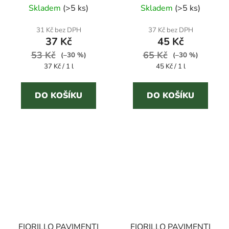
podlahy
Skladem
(
>5 ks
)
Skladem
(
>5 ks
)
31 Kč bez DPH
37 Kč bez DPH
37 Kč
45 Kč
53 Kč
65 Kč
(–30 %)
(–30 %)
Měrná
Měrná
37 Kč / 1 l
45 Kč / 1 l
cena:
cena:
DO KOŠÍKU
DO KOŠÍKU
FIORILLO PAVIMENTI
FIORILLO PAVIMENTI