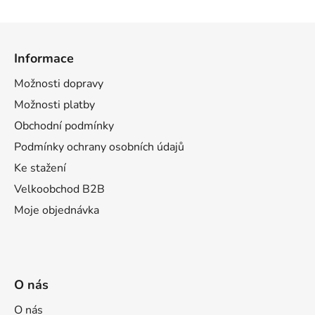
s
u
Z
á
Informace
p
a
Možnosti dopravy
t
Možnosti platby
í
Obchodní podmínky
Podmínky ochrany osobních údajů
Ke stažení
Velkoobchod B2B
Moje objednávka
O nás
O nás