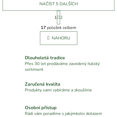
NAČÍST 5 DALŠÍCH
S
1
t
2
r
O
á
17
položek celkem
v
n
l
k
NAHORU
á
o
d
v
a
á
c
n
Dlouholetá tradice
í
í
Přes 30 let prodáváme zavedený italský
p
sortiment
r
v
Zaručená kvalita
k
Produkty sami vybíráme a zkoušíme
y
v
ý
Osobní přístup
p
Rádi vám poradíme s jakýmkoliv dotazem
i