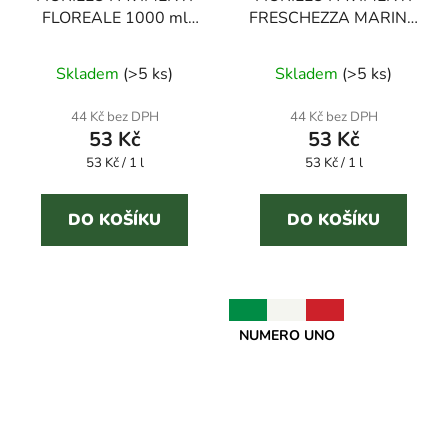
FLOREALE 1000 ml
FRESCHEZZA MARINA
čisticí prostředek na
1000 ml čisticí
podlahy
prostředek na podlahy
Skladem
(
>5 ks
)
Skladem
(
>5 ks
)
44 Kč bez DPH
44 Kč bez DPH
53 Kč
53 Kč
Měrná
Měrná
53 Kč / 1 l
53 Kč / 1 l
cena:
cena:
DO KOŠÍKU
DO KOŠÍKU
NUMERO UNO