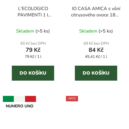
L'ECOLOGICO
IO CASA AMICA s vůní
PAVIMENTI 1 l
citrusového ovoce 1850
prostředek na podlahy
ml univerzální čistič
Skladem
(
>5 ks
)
Skladem
(
>5 ks
)
65 Kč bez DPH
69 Kč bez DPH
79 Kč
84 Kč
Měrná
Měrná
79 Kč / 1 l
45,41 Kč / 1 l
cena:
cena:
DO KOŠÍKU
DO KOŠÍKU
AKCE
NUMERO UNO