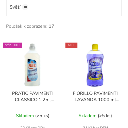
Svěží
10
Položek k zobrazení:
17
V
VÝPRODEJ
AKCE
ý
p
i
s
p
r
PRATIC PAVIMENTI
FIORILLO PAVIMENTI
o
CLASSICO 1,25 l
LAVANDA 1000 ml
d
prostředek na podlahy
čisticí prostředek na
u
Průměrné
podlahy
Skladem
(
>5 ks
)
Skladem
(
>5 ks
)
k
hodnocení
t
produktu