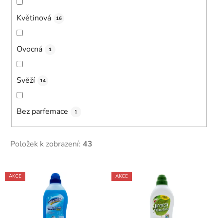
Květinová
16
Ovocná
1
Svěží
14
Bez parfemace
1
Položek k zobrazení:
43
V
AKCE
AKCE
ý
p
i