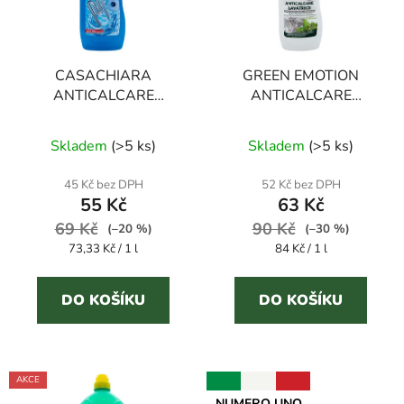
s
p
r
CASACHIARA
GREEN EMOTION
o
ANTICALCARE
ANTICALCARE
d
LAVATRICE GEL 750
LAVATRICE 750 ml
u
ml odvápňovač pračky
odvápňovač pračky
Skladem
(
>5 ks
)
Skladem
(
>5 ks
)
k
t
45 Kč bez DPH
52 Kč bez DPH
ů
55 Kč
63 Kč
69 Kč
90 Kč
(–20 %)
(–30 %)
Měrná
Měrná
73,33 Kč / 1 l
84 Kč / 1 l
cena:
cena:
DO KOŠÍKU
DO KOŠÍKU
AKCE
NUMERO UNO