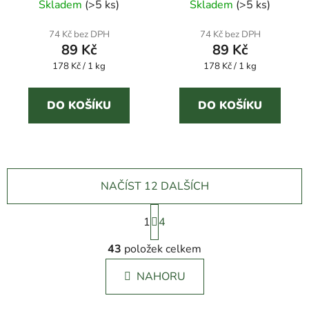
Skladem
(
>5 ks
)
Skladem
(
>5 ks
)
74 Kč bez DPH
74 Kč bez DPH
89 Kč
89 Kč
Měrná
Měrná
178 Kč / 1 kg
178 Kč / 1 kg
cena:
cena:
DO KOŠÍKU
DO KOŠÍKU
NAČÍST 12 DALŠÍCH
S
1
t
4
r
O
á
43
položek celkem
v
n
l
k
NAHORU
á
o
d
v