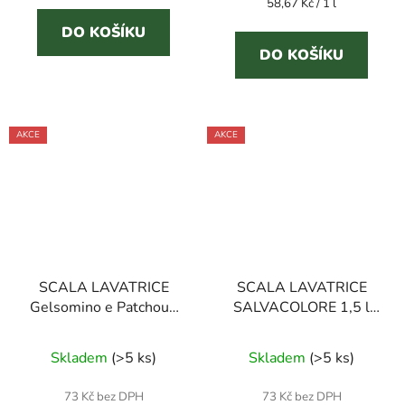
Měrná
58,67 Kč / 1 l
z
z
cena:
5
5
DO KOŠÍKU
DO KOŠÍKU
hvězdiček.
hvězdiček.
AKCE
AKCE
SCALA LAVATRICE
SCALA LAVATRICE
Gelsomino e Patchouli
SALVACOLORE 1,5 l
1,5 l prací gel
prací gel
Průměrné
Průměrné
Skladem
(
>5 ks
)
Skladem
(
>5 ks
)
hodnocení
hodnocení
produktu
produktu
73 Kč bez DPH
73 Kč bez DPH