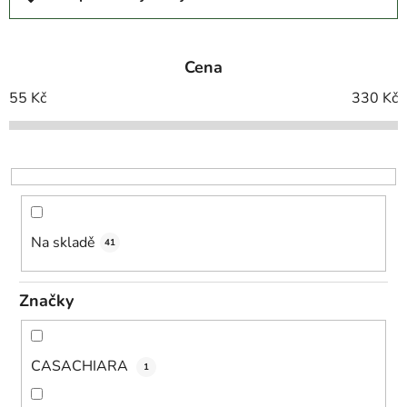
a
z
e
Cena
n
í
55
Kč
330
Kč
p
r
o
d
u
k
Na skladě
41
t
ů
Značky
CASACHIARA
1