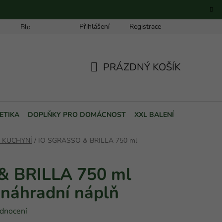
Přihlášení
Registrace
Blog
PRÁZDNÝ KOŠÍK
NÁKUPNÍ
KOŠÍK
ETIKA
DOPLŇKY PRO DOMÁCNOST
XXL BALENÍ
POUKAZY
E KUCHYNÍ
/
IO SGRASSO & BRILLA 750 ml
& BRILLA 750 ml
náhradní náplň
dnocení