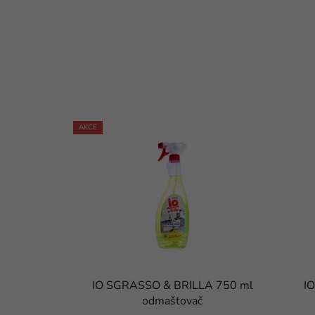
AKCE
IO SGRASSO & BRILLA 750 ml
I
odmašťovač