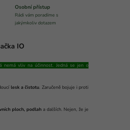
Osobní přístup
Rádi vám poradíme s
jakýmkoliv dotazem
ačka
IO
nemá vliv na účinnost. Jedná se jen o
doucí
lesk a čistotu
. Zaručeně bojuje i proti
vních ploch, podlah
a dalších. Nejen, že je