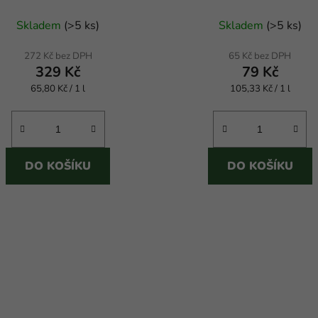
Průměrné
Průměrné
Skladem
(
>5 ks
)
Skladem
(
>5 ks
)
hodnocení
hodnocení
produktu
produktu
272 Kč bez DPH
65 Kč bez DPH
329 Kč
79 Kč
je
je
Měrná
Měrná
65,80 Kč / 1 l
4,5
105,33 Kč / 1 l
5,0
cena:
cena:
z
z
5
5
hvězdiček.
hvězdiček.
DO KOŠÍKU
DO KOŠÍKU