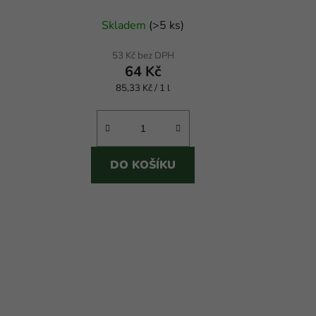
odmašťovač
Skladem
(
>5 ks
)
53 Kč bez DPH
64 Kč
Měrná
85,33 Kč / 1 l
cena:
DO KOŠÍKU