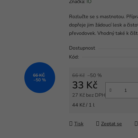
hodnocení
Značka:
IO
produktu
Rozlučte se s mastnotou. Přípr
je
dopřeje jim žádoucí lesk a čist
0,0
převodovek. Vhodný také k čiště
z
5
Dostupnost
hvězdiček.
Kód:
66 Kč
–50 %
66 KČ
–50 %
33 Kč
27 Kč bez DPH
Měrná cena:
44 Kč / 1 l
Tisk
Zeptat se