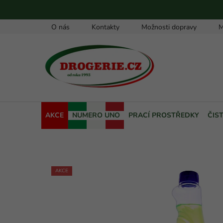
Přejít
na
obsah
O nás
Kontakty
Možnosti dopravy
M
AKCE
NUMERO UNO
PRACÍ PROSTŘEDKY
ČIS
AKCE