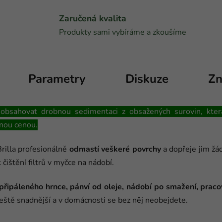
Zaručená kvalita
Produkty sami vybíráme a zkoušíme
Parametry
Diskuze
Zn
ovat drobnou sedimentaci z obsažených surovin, která 
nou cenou.
rilla profesionálně
odmastí veškeré povrchy
a dopřeje jim žá
čištění filtrů v myčce na nádobí.
připáleného hrnce, pánví od oleje, nádobí po smažení, praco
e ještě snadnější a v domácnosti se bez něj neobejdete.