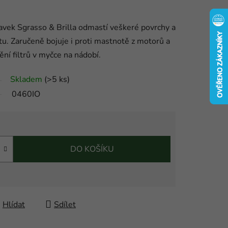
avek Sgrasso & Brilla odmastí veškeré povrchy a
otu. Zaručeně bojuje i proti mastnotě z motorů a
ní filtrů v myčce na nádobí.
Skladem
(
>5 ks
)
0460IO
DO KOŠÍKU
Hlídat
Sdílet