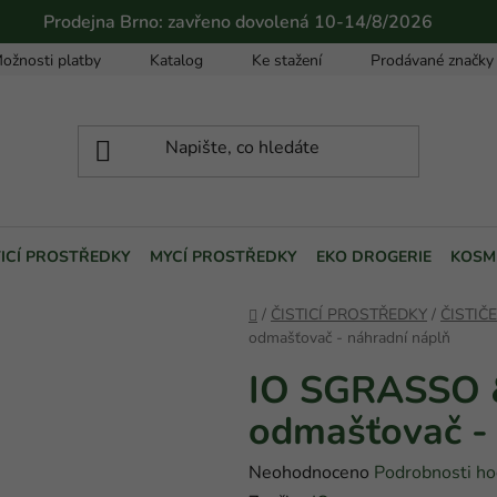
Prodejna Brno: zavřeno dovolená 10-14/8/2026
ožnosti platby
Katalog
Ke stažení
Prodávané značky
TICÍ PROSTŘEDKY
MYCÍ PROSTŘEDKY
EKO DROGERIE
KOSM
Domů
/
ČISTICÍ PROSTŘEDKY
/
ČISTIČ
odmašťovač - náhradní náplň
IO SGRASSO 
odmašťovač - 
Průměrné
Neohodnoceno
Podrobnosti ho