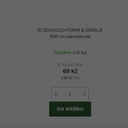
IO SGRASSO FORNI & GRIGLIE
500 ml odmašťovač
Skladem
(
>5 ks
)
57 Kč bez DPH
69 Kč
Měrná
138 Kč / 1 l
cena:
DO KOŠÍKU