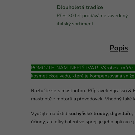
Dlouholetá tradice
Přes 30 let prodáváme zavedený
italský sortiment
Popis
POMOZTE NÁM NEPLÝTVAT! Výrobek může obsah
kosmetickou vadu, která je kompenzovaná sníže
Rozlučte se s mastnotou. Přípravek Sgrasso & B
mastnotě z motorů a převodovek. Vhodný také k 
Využijte na úklid
kuchyňské trouby, digestoře, 
účinný, ale díky balení ve spreji je jeho aplikac