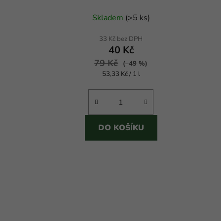
Průměrné
Skladem
(
>5 ks
)
hodnocení
produktu
33 Kč bez DPH
40 Kč
je
79 Kč
4,0
(–49 %)
Měrná
53,33 Kč / 1 l
z
cena:
5
hvězdiček.
DO KOŠÍKU