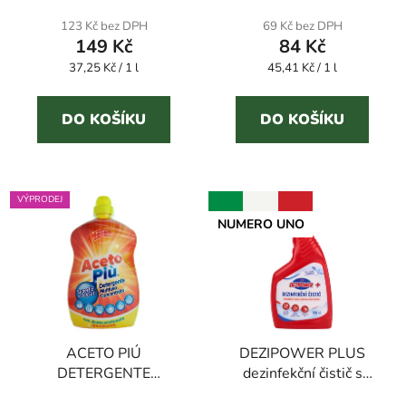
produktu
produktu
123 Kč bez DPH
69 Kč bez DPH
149 Kč
84 Kč
je
je
Měrná
Měrná
37,25 Kč / 1 l
3,1
45,41 Kč / 1 l
5,0
cena:
cena:
z
z
5
5
DO KOŠÍKU
DO KOŠÍKU
hvězdiček.
hvězdiček.
VÝPRODEJ
NUMERO UNO
ACETO PIÚ
DEZIPOWER PLUS
DETERGENTE
dezinfekční čistič s
MULTIUSO 1,5 l
květinovou vůní 750 ml