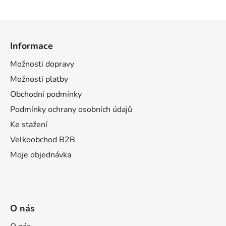
Z
á
Informace
p
a
Možnosti dopravy
t
Možnosti platby
í
Obchodní podmínky
Podmínky ochrany osobních údajů
Ke stažení
Velkoobchod B2B
Moje objednávka
O nás