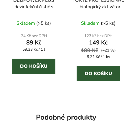
DEZIPOWER PLUS
FORTE PROFESSIONAL
dezinfekční čistič s
- biologický aktivátor
květinovou vůní 1,5 l
septiků
Průměrné
Průměrné
Skladem
(
>5 ks
)
Skladem
(
>5 ks
)
hodnocení
hodnocení
produktu
produktu
74 Kč bez DPH
123 Kč bez DPH
89 Kč
149 Kč
je
je
Měrná
59,33 Kč / 1 l
5,0
189 Kč
5,0
(–21 %)
cena:
Měrná
9,31 Kč / 1 ks
z
z
cena:
5
5
DO KOŠÍKU
DO KOŠÍKU
hvězdiček.
hvězdiček.
Podobné produkty