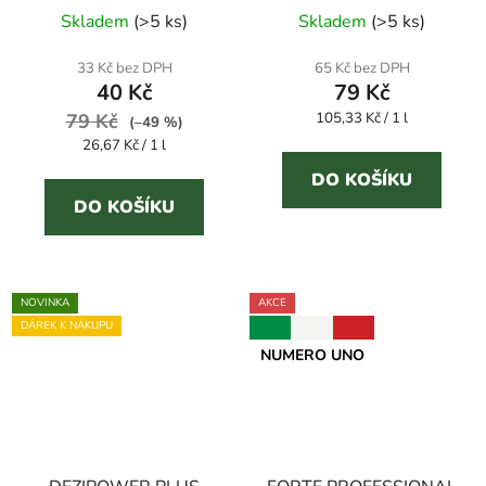
Průměrné
Průměrné
univerzální čisticí
Skladem
(
>5 ks
)
Skladem
(
>5 ks
)
prostředek
hodnocení
hodnocení
produktu
produktu
33 Kč bez DPH
65 Kč bez DPH
40 Kč
79 Kč
je
je
Měrná
79 Kč
5,0
105,33 Kč / 1 l
3,0
(–49 %)
cena:
Měrná
26,67 Kč / 1 l
z
z
cena:
5
5
DO KOŠÍKU
DO KOŠÍKU
hvězdiček.
hvězdiček.
NOVINKA
AKCE
DÁREK K NÁKUPU
NUMERO UNO