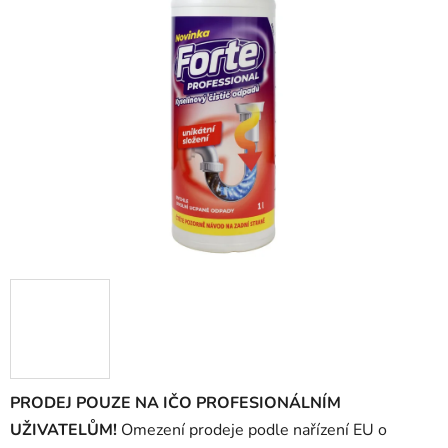
z
5
hvězdiček.
PRODEJ POUZE NA IČO PROFESIONÁLNÍM
UŽIVATELŮM!
Omezení prodeje podle nařízení EU o