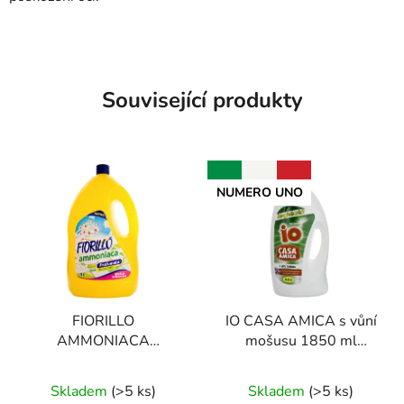
Související produkty
NUMERO UNO
FIORILLO
IO CASA AMICA s vůní
AMMONIACA
mošusu 1850 ml
PROFUMATA 4 l
univerzální čistič
Průměrné
Průměrné
univerzální čisticí
Skladem
(
>5 ks
)
Skladem
(
>5 ks
)
prostředek
hodnocení
hodnocení