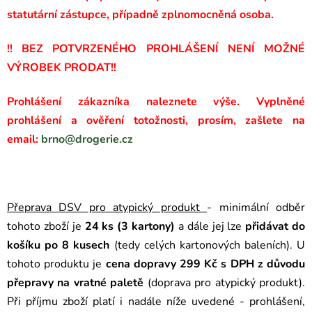
statutární zástupce, případně zplnomocněná osoba.
!! BEZ POTVRZENÉHO PROHLÁŠENÍ NENÍ MOŽNÉ
VÝROBEK PRODAT!!
Prohlášení zákazníka naleznete výše. Vyplněné
prohlášení a ověření totožnosti, prosím, zašlete na
email:
brno@drogerie.cz
Přeprava DSV pro atypický produkt
- minimální odběr
tohoto zboží je
24 ks (3 kartony)
a dále jej lze
přidávat do
košíku po 8 kusech
(tedy celých kartonových baleních). U
tohoto produktu je
cena dopravy 299 Kč s DPH z důvodu
přepravy na vratné paletě
(doprava pro atypický produkt).
Při příjmu zboží platí i nadále níže uvedené - prohlášení,