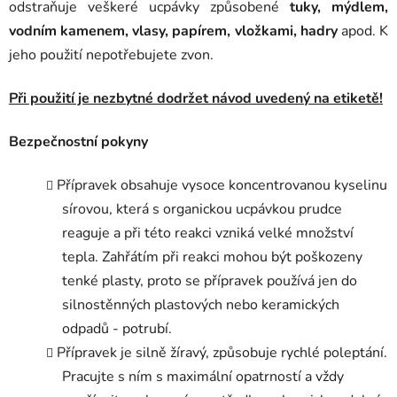
odstraňuje veškeré ucpávky způsobené
tuky, mýdlem,
vodním kamenem, vlasy, papírem, vložkami, hadry
apod. K
jeho použití nepotřebujete zvon.
Při použití je nezbytné dodržet návod uvedený na etiketě!
Bezpečnostní pokyny
Přípravek obsahuje vysoce koncentrovanou kyselinu
sírovou, která s organickou ucpávkou prudce
reaguje a při této reakci vzniká velké množství
tepla. Zahřátím při reakci mohou být poškozeny
tenké plasty, proto se přípravek používá jen do
silnostěnných plastových nebo keramických
odpadů - potrubí.
Přípravek je silně žíravý, způsobuje rychlé poleptání.
Pracujte s ním s maximální opatrností a vždy