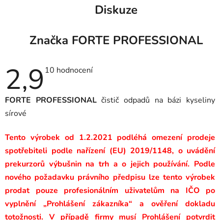
Diskuze
Značka
FORTE PROFESSIONAL
2,9
Průměrné
10 hodnocení
hodnocení
produktu
je
FORTE PROFESSIONAL
čistič odpadů na bázi kyseliny
2,9
z
sírové
5
hvězdiček.
Tento výrobek od 1.2.2021 podléhá omezení prodeje
spotřebiteli podle nařízení (EU) 2019/1148, o uvádění
prekurzorů výbušnin na trh a o jejich používání. Podle
nového požadavku právního předpisu lze tento výrobek
prodat pouze profesionálním uživatelům na IČO po
vyplnění „Prohlášení zákazníka“ a ověření dokladu
totožnosti. V případě firmy musí Prohlášení potvrdit