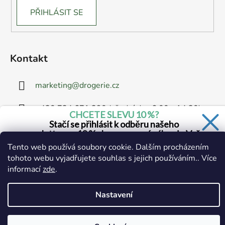
PŘIHLÁSIT SE
Kontakt
marketing
@
drogerie.cz
+420 734 671 390 (všední dny 6:00 - 14:30)
CHCETE SLEVU 10 %?
Stačí se přihlásit k odběru našeho
newsletteru a 10 % sleva na první nákup je Vaše.
Tento web používá soubory cookie. Dalším procházením
tohoto webu vyjadřujete souhlas s jejich používáním.. Více
informací
zde
.
Ano, chci se přihlásit
Vytvořil Shoptet
Zásady zpracování osobních údajů
Copyright 2026
Drogerie.cz
. Všechna práva vyhrazena.
Nastavení