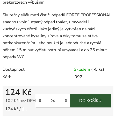
prekurzorech výbušnin.
Skutečný silák mezi čističi odpadů FORTE PROFESSIONAL
snadno uvolní ucpaný odpad toalet, umyvadel i
kuchyňských dřezů. Jako jediný je vytvořen na bázi
koncentrované kyseliny sírové a díky tomu se stává
bezkonkurenčním. Jeho použití je jednoduché a rychlé,
během 15 minut vyčistí potrubí umyvadel a do 25 minut
odpady WC.
Dostupnost
Skladem
(
>5 ks
)
Kód:
092
124 Kč
102 Kč bez DPH
DO KOŠÍKU
Měrná cena:
124 Kč / 1 l