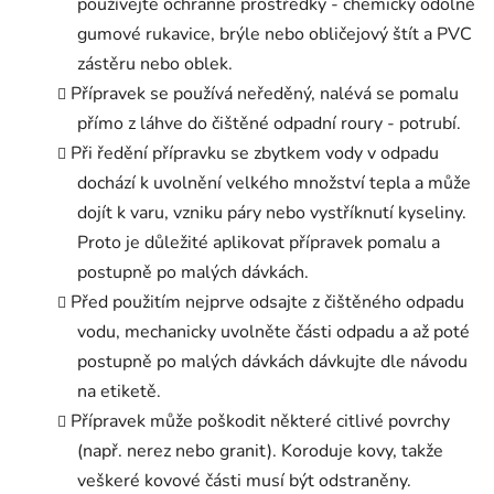
používejte ochranné prostředky - chemicky odolné
gumové rukavice, brýle nebo obličejový štít a PVC
zástěru nebo oblek.
Přípravek se používá neředěný, nalévá se pomalu
přímo z láhve do čištěné odpadní roury - potrubí.
Při ředění přípravku se zbytkem vody v odpadu
dochází k uvolnění velkého množství tepla a může
dojít k varu, vzniku páry nebo vystříknutí kyseliny.
Proto je důležité aplikovat přípravek pomalu a
postupně po malých dávkách.
Před použitím nejprve odsajte z čištěného odpadu
vodu, mechanicky uvolněte části odpadu a až poté
postupně po malých dávkách dávkujte dle návodu
na etiketě.
Přípravek může poškodit některé citlivé povrchy
(např. nerez nebo granit). Koroduje kovy, takže
veškeré kovové části musí být odstraněny.