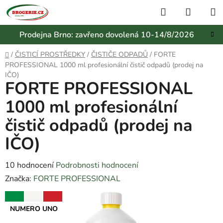
Přejít
Hledat
NÁKUP
na
KOŠÍK
obsah
Prodejna Brno: zavřeno dovolená 10-14/8/2026
Domů
/
ČISTICÍ PROSTŘEDKY
/
ČISTIČE ODPADŮ
/
FORTE
PROFESSIONAL 1000 ml profesionální čistič odpadů (prodej na
IČO)
FORTE PROFESSIONAL
1000 ml profesionální
čistič odpadů (prodej na
IČO)
Průměrné
10 hodnocení
Podrobnosti hodnocení
hodnocení
Značka:
FORTE PROFESSIONAL
produktu
NUMERO UNO
je
2,9