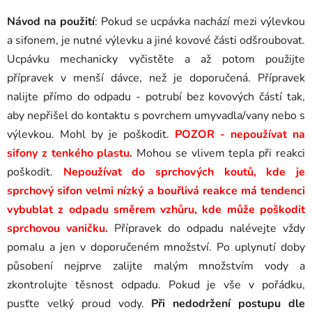
Návod na použití
: Pokud se ucpávka nachází mezi výlevkou
a sifonem, je nutné výlevku a jiné kovové části odšroubovat.
Ucpávku mechanicky vyčistěte a až potom použijte
přípravek v menší dávce, než je doporučená. Přípravek
nalijte přímo do odpadu - potrubí bez kovových částí tak,
aby nepřišel do kontaktu s povrchem umyvadla/vany nebo s
výlevkou. Mohl by je poškodit.
POZOR - nepoužívat na
sifony z tenkého plastu.
Mohou se vlivem tepla při reakci
poškodit.
Nepoužívat do sprchových koutů, kde je
sprchový sifon velmi nízký a bouřlivá reakce má tendenci
vybublat z odpadu směrem vzhůru, kde může poškodit
sprchovou vaničku.
Přípravek do odpadu nalévejte vždy
pomalu a jen v doporučeném množství. Po uplynutí doby
působení nejprve zalijte malým množstvím vody a
zkontrolujte těsnost odpadu. Pokud je vše v pořádku,
pusťte velký proud vody.
Při nedodržení postupu dle