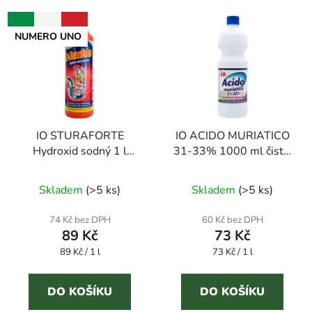
NUMERO UNO
IO STURAFORTE
IO ACIDO MURIATICO
Hydroxid sodný 1 l
31-33% 1000 ml čistič
tekutý čistič odpadů
WC
Průměrné
Skladem
(
>5 ks
)
Skladem
(
>5 ks
)
hodnocení
produktu
74 Kč bez DPH
60 Kč bez DPH
89 Kč
73 Kč
je
Měrná
Měrná
89 Kč / 1 l
73 Kč / 1 l
4,6
cena:
cena:
z
5
DO KOŠÍKU
DO KOŠÍKU
hvězdiček.