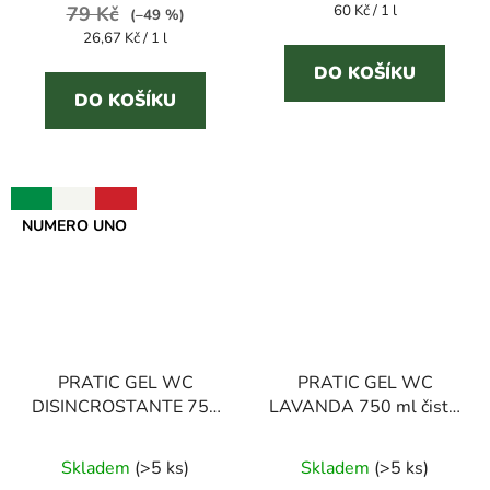
Měrná
79 Kč
5,0
60 Kč / 1 l
5,0
(–49 %)
cena:
Měrná
26,67 Kč / 1 l
z
z
cena:
5
5
DO KOŠÍKU
DO KOŠÍKU
hvězdiček.
hvězdiček.
NUMERO UNO
PRATIC GEL WC
PRATIC GEL WC
DISINCROSTANTE 750
LAVANDA 750 ml čistič
ml čistič WC
WC
Průměrné
Skladem
(
>5 ks
)
Skladem
(
>5 ks
)
hodnocení