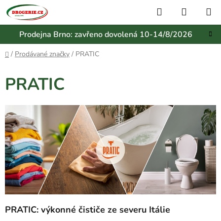
Přejít
Hledat
NÁKUP
na
KOŠÍK
obsah
Prodejna Brno: zavřeno dovolená 10-14/8/2026
Domů
/
Prodávané značky
/
PRATIC
PRATIC
PRATIC:
výkonné čističe ze severu Itálie