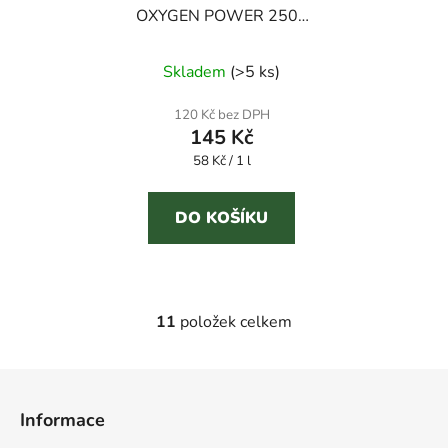
OXYGEN POWER 2500
ml prací gel s aktivním
Průměrné
kyslíkem
Skladem
(
>5 ks
)
hodnocení
produktu
120 Kč bez DPH
145 Kč
je
Měrná
58 Kč / 1 l
3,4
cena:
z
5
DO KOŠÍKU
hvězdiček.
11
položek celkem
O
v
l
Z
á
á
d
Informace
p
a