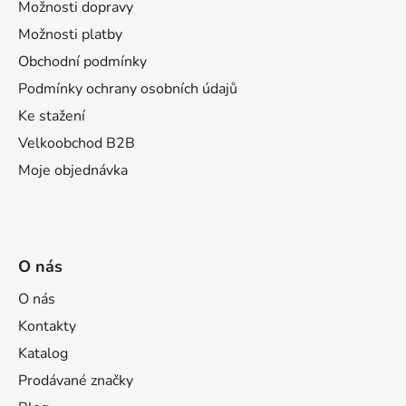
a
Možnosti dopravy
c
t
í
Možnosti platby
p
í
Obchodní podmínky
r
Podmínky ochrany osobních údajů
v
k
Ke stažení
y
Velkoobchod B2B
v
Moje objednávka
ý
p
i
s
u
O nás
O nás
Kontakty
Katalog
Prodávané značky