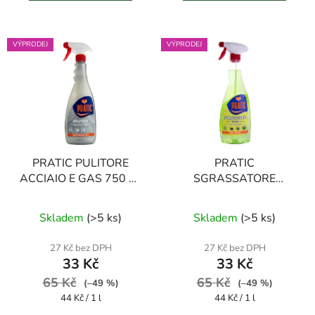
VÝPRODEJ
VÝPRODEJ
PRATIC PULITORE
PRATIC
ACCIAIO E GAS 750 ml
SGRASSATORE
čistič na nerez
LIMONE 750 ml
Průměrné
odmašťovač
Skladem
(
>5 ks
)
Skladem
(
>5 ks
)
hodnocení
produktu
27 Kč bez DPH
27 Kč bez DPH
33 Kč
33 Kč
je
65 Kč
65 Kč
4,0
(–49 %)
(–49 %)
Měrná
Měrná
44 Kč / 1 l
44 Kč / 1 l
z
cena:
cena: