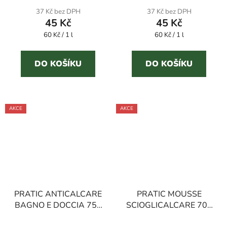
produktu
37 Kč bez DPH
37 Kč bez DPH
45 Kč
45 Kč
je
Měrná
Měrná
60 Kč / 1 l
4,7
60 Kč / 1 l
cena:
cena:
z
5
DO KOŠÍKU
DO KOŠÍKU
hvězdiček.
AKCE
AKCE
PRATIC ANTICALCARE
PRATIC MOUSSE
BAGNO E DOCCIA 750
SCIOGLICALCARE 700
ml čistič na sprchové
ml čisticí pěna na vodní