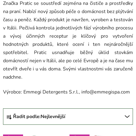
Značka Pratic se soustředí zejména na čističe a prostředky
na praní. Nabízí nový způsob péče o domácnost bez plýtvání
času a peněz. Každý produkt je navržen, vyroben a testován
v Itálii. Pečlivá kontrola jednotlivých fází výrobního procesu
a vývoj účinných receptur je klíčový pro vytvoření
hodnotných produktů, které ocení i ten nejnáročnější
spotřebitel. Pratic usnadňuje běžný úklid stovkám
domácností nejen v Itálii, ale po celé Evropě a je na čase mu
otevřít dveře i u vás doma. Svými vlastnostmi vás zaručeně
nadchne.
Výrobce: Emmegi Detergents S.r.l., info@emmegispa.com
Ř
Řadit podle:
Nejlevnější
a
z
V
e