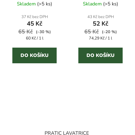
zástěny
kámen a mastnotu
Skladem
(
>5 ks
)
Skladem
(
>5 ks
)
37 Kč bez DPH
43 Kč bez DPH
45 Kč
52 Kč
65 Kč
65 Kč
(–30 %)
(–20 %)
Měrná
Měrná
60 Kč / 1 l
74,29 Kč / 1 l
cena:
cena:
DO KOŠÍKU
DO KOŠÍKU
PRATIC LAVATRICE