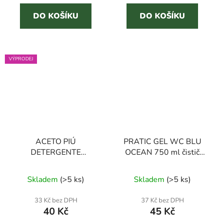
5
DO KOŠÍKU
DO KOŠÍKU
hvězdiček.
VÝPRODEJ
ACETO PIÚ
PRATIC GEL WC BLU
DETERGENTE
OCEAN 750 ml čistič
MULTIUSO 1,5 l
WC
Průměrné
Průměrné
univerzální čisticí
Skladem
(
>5 ks
)
Skladem
(
>5 ks
)
prostředek
hodnocení
hodnocení
produktu
produktu
33 Kč bez DPH
37 Kč bez DPH
40 Kč
45 Kč
je
je