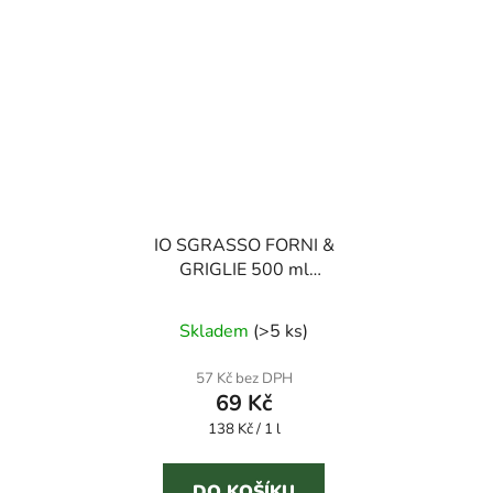
IO SGRASSO FORNI &
GRIGLIE 500 ml
odmašťovač
Skladem
(
>5 ks
)
57 Kč bez DPH
69 Kč
Měrná
138 Kč / 1 l
cena:
DO KOŠÍKU