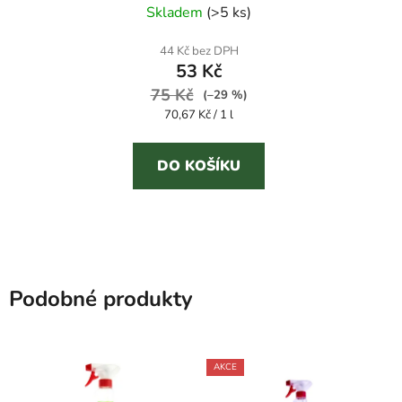
univerzální čistič
Skladem
(
>5 ks
)
hodnocení
produktu
44 Kč bez DPH
53 Kč
je
75 Kč
4,0
(–29 %)
Měrná
70,67 Kč / 1 l
z
cena:
5
DO KOŠÍKU
hvězdiček.
Podobné produkty
AKCE