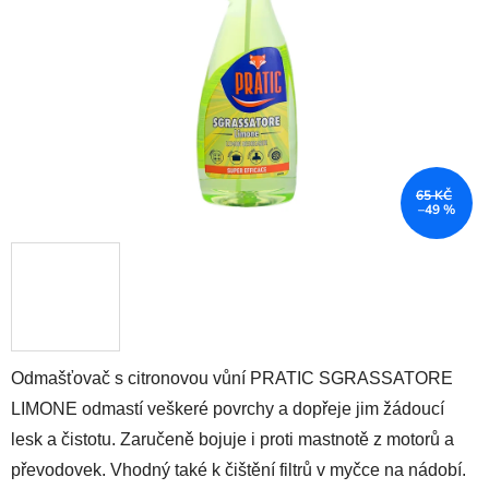
hvězdiček.
65 KČ
–49 %
Odmašťovač s citronovou vůní PRATIC SGRASSATORE
LIMONE odmastí veškeré povrchy a dopřeje jim žádoucí
lesk a čistotu. Zaručeně bojuje i proti mastnotě z motorů a
převodovek. Vhodný také k čištění filtrů v myčce na nádobí.