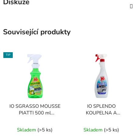
Diskuze
Související produkty
TIP
IO SGRASSO MOUSSE
IO SPLENDO
PIATTI 500 ml
KOUPELNA A
prostředek na mytí
KUCHYNĚ 750 ml
Průměrné
nádobí
univerzální čistič
Skladem
(
>5 ks
)
Skladem
(
>5 ks
)
hodnocení