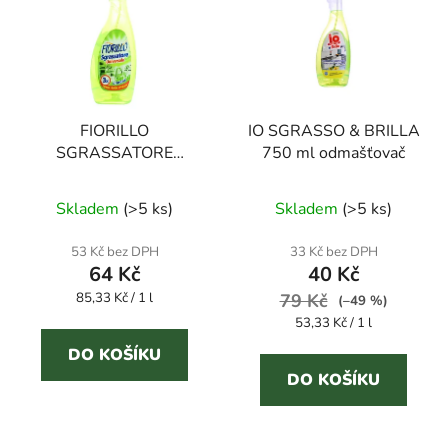
FIORILLO
IO SGRASSO & BRILLA
SGRASSATORE
750 ml odmašťovač
UNIVERSALE LIMONE
Průměrné
750 ml odmašťovač
Skladem
(
>5 ks
)
Skladem
(
>5 ks
)
hodnocení
produktu
53 Kč bez DPH
33 Kč bez DPH
64 Kč
40 Kč
je
Měrná
85,33 Kč / 1 l
79 Kč
4,0
(–49 %)
cena:
Měrná
53,33 Kč / 1 l
z
cena:
5
DO KOŠÍKU
DO KOŠÍKU
hvězdiček.