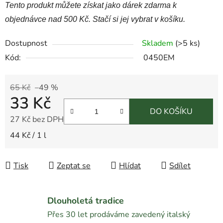
Tento produkt můžete získat jako dárek zdarma k
objednávce nad 500 Kč. Stačí si jej vybrat v košíku.
Dostupnost
Skladem
(
>5 ks
)
Kód:
0450EM
65 Kč
–49 %
33 Kč
DO KOŠÍKU
27 Kč bez DPH
Měrná cena:
44 Kč / 1 l
Tisk
Zeptat se
Hlídat
Sdílet
Dlouholetá tradice
Přes 30 let prodáváme zavedený italský