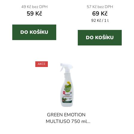
produktu
49 Kč bez DPH
57 Kč bez DPH
59 Kč
69 Kč
je
Měrná
4,3
92 Kč / 1 l
cena:
z
DO KOŠÍKU
5
DO KOŠÍKU
hvězdiček.
AKCE
GREEN EMOTION
MULTIUSO 750 ml
hypoalergenní
Průměrné