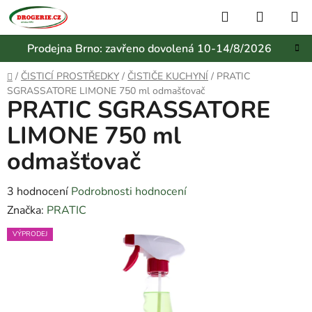
Přejít
Hledat
NÁKUP
na
KOŠÍK
obsah
Prodejna Brno: zavřeno dovolená 10-14/8/2026
Domů
/
ČISTICÍ PROSTŘEDKY
/
ČISTIČE KUCHYNÍ
/
PRATIC
SGRASSATORE LIMONE 750 ml odmašťovač
PRATIC SGRASSATORE
LIMONE 750 ml
odmašťovač
Průměrné
3 hodnocení
Podrobnosti hodnocení
hodnocení
Značka:
PRATIC
produktu
VÝPRODEJ
je
4,0
z
5