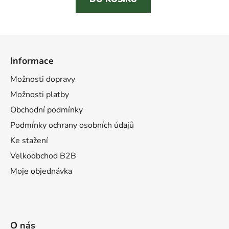
Z
á
Informace
p
a
Možnosti dopravy
t
Možnosti platby
í
Obchodní podmínky
Podmínky ochrany osobních údajů
Ke stažení
Velkoobchod B2B
Moje objednávka
O nás