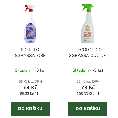
FIORILLO
L'ECOLOGICO
SGRASSATORE
SGRASSA CUCINA
UNIVERSALE
750 ml odmašťovač
Průměrné
Průměrné
LAVANDA 750 ml
Skladem
(
>5 ks
)
Skladem
(
>5 ks
)
odmašťovač
hodnocení
hodnocení
produktu
produktu
53 Kč bez DPH
65 Kč bez DPH
64 Kč
79 Kč
je
je
Měrná
Měrná
85,33 Kč / 1 l
3,0
105,33 Kč / 1 l
5,0
cena:
cena:
z
z
5
5
DO KOŠÍKU
DO KOŠÍKU
hvězdiček.
hvězdiček.