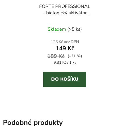
FORTE PROFESSIONAL
- biologický aktivátor
septiků
Průměrné
Skladem
(
>5 ks
)
hodnocení
produktu
123 Kč bez DPH
149 Kč
je
189 Kč
5,0
(–21 %)
Měrná
9,31 Kč / 1 ks
z
cena:
5
DO KOŠÍKU
hvězdiček.
Podobné produkty