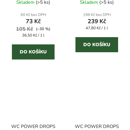
Skladem
(
>5 ks
)
Skladem
(
>5 ks
)
hodnocení
hodnocení
produktu
produktu
60 Kč bez DPH
198 Kč bez DPH
73 Kč
239 Kč
je
je
Měrná
105 Kč
5,0
47,80 Kč / 1 l
3,8
(–30 %)
cena:
Měrná
36,50 Kč / 1 l
z
z
cena:
5
5
DO KOŠÍKU
DO KOŠÍKU
hvězdiček.
hvězdiček.
WC POWER DROPS
WC POWER DROPS