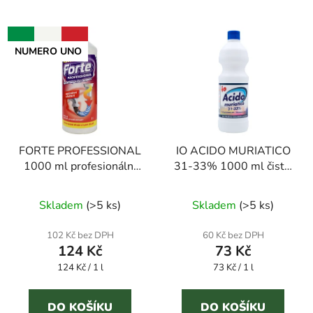
NUMERO UNO
FORTE PROFESSIONAL
IO ACIDO MURIATICO
1000 ml profesionální
31-33% 1000 ml čistič
čistič odpadů (prodej na
WC
Průměrné
Průměrné
IČO)
Skladem
(
>5 ks
)
Skladem
(
>5 ks
)
hodnocení
hodnocení
produktu
produktu
102 Kč bez DPH
60 Kč bez DPH
124 Kč
73 Kč
je
je
Měrná
Měrná
124 Kč / 1 l
2,9
73 Kč / 1 l
4,6
cena:
cena:
z
z
5
5
DO KOŠÍKU
DO KOŠÍKU