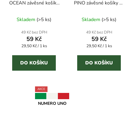
OCEAN závěsné košíky
PINO závěsné košíky na
na WC mísu s
WC mísu s
dlouhotrvající vůní.
dlouhotrvající vůní.
Skladem
(
>5 ks
)
Skladem
(
>5 ks
)
49 Kč bez DPH
49 Kč bez DPH
59 Kč
59 Kč
Měrná
Měrná
29,50 Kč / 1 ks
29,50 Kč / 1 ks
cena:
cena:
DO KOŠÍKU
DO KOŠÍKU
AKCE
NUMERO UNO