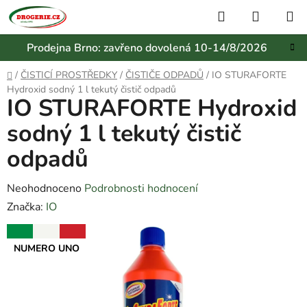
Přejít
Hledat
NÁKUP
na
KOŠÍK
obsah
Prodejna Brno: zavřeno dovolená 10-14/8/2026
Domů
/
ČISTICÍ PROSTŘEDKY
/
ČISTIČE ODPADŮ
/
IO STURAFORTE
Hydroxid sodný 1 l tekutý čistič odpadů
IO STURAFORTE Hydroxid
sodný 1 l tekutý čistič
odpadů
Průměrné
Neohodnoceno
Podrobnosti hodnocení
hodnocení
Značka:
IO
produktu
NUMERO UNO
je
0,0
z
5