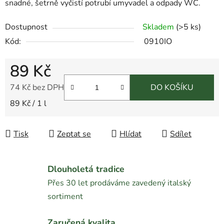
snadné, šetrně vyčistí potrubí umyvadel a odpady WC.
Dostupnost
Skladem
(
>5 ks
)
Kód:
0910IO
89 Kč
74 Kč bez DPH
DO KOŠÍKU
Měrná cena:
89 Kč / 1 l
Tisk
Zeptat se
Hlídat
Sdílet
Dlouholetá tradice
Přes 30 let prodáváme zavedený italský
sortiment
Zaručená kvalita