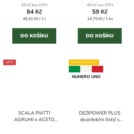
produktu
69 Kč bez DPH
49 Kč bez DPH
84 Kč
59 Kč
je
Měrná
Měrná
45,41 Kč / 1 l
14,75 Kč / 1 ks
5,0
cena:
cena:
z
5
DO KOŠÍKU
DO KOŠÍKU
hvězdiček.
AKCE
DÁREK K NÁKUPU
NUMERO UNO
SCALA PIATTI
DEZIPOWER PLUS
AGRUMI e ACETO
dezinfekční čistič s
náplň 2 l prostředek na
květinovou vůní 5 l
Průměrné
Průměrné
nádobí