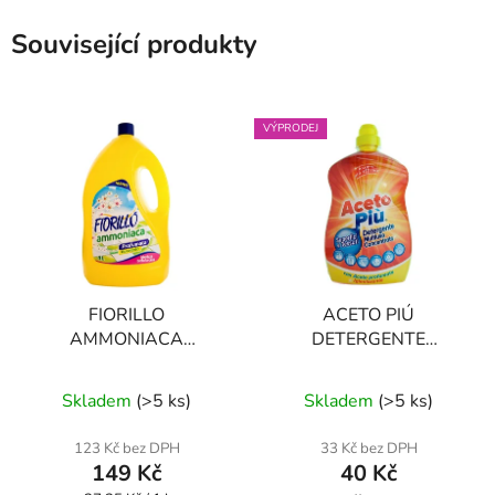
Související produkty
VÝPRODEJ
FIORILLO
ACETO PIÚ
AMMONIACA
DETERGENTE
PROFUMATA 4 l
MULTIUSO 1,5 l
Průměrné
Průměrné
univerzální čisticí
univerzální čisticí
Skladem
(
>5 ks
)
Skladem
(
>5 ks
)
prostředek
hodnocení
prostředek
hodnocení
produktu
produktu
123 Kč bez DPH
33 Kč bez DPH
149 Kč
40 Kč
je
je