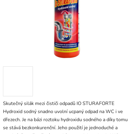
hvězdiček.
Skutečný silák mezi čističi odpadů IO STURAFORTE
Hydroxid sodný snadno uvolní ucpaný odpad na WC i ve
dřezech. Je na bázi roztoku hydroxidu sodného a díky tomu
se stává bezkonkurenční. Jeho použití je jednoduché a