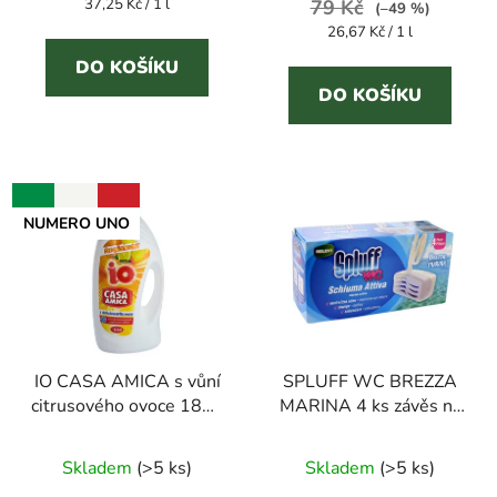
Měrná
37,25 Kč / 1 l
3,1
79 Kč
5,0
(–49 %)
cena:
Měrná
26,67 Kč / 1 l
z
z
cena:
5
5
DO KOŠÍKU
DO KOŠÍKU
hvězdiček.
hvězdiček.
NUMERO UNO
IO CASA AMICA s vůní
SPLUFF WC BREZZA
citrusového ovoce 1850
MARINA 4 ks závěs na
ml univerzální čistič
WC
Průměrné
Skladem
(
>5 ks
)
Skladem
(
>5 ks
)
hodnocení