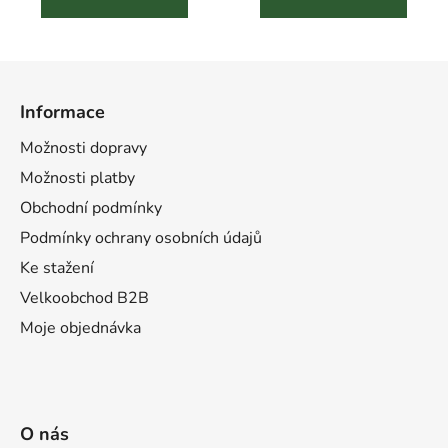
hvězdiček.
hvězdiček.
Z
á
Informace
p
a
Možnosti dopravy
t
Možnosti platby
í
Obchodní podmínky
Podmínky ochrany osobních údajů
Ke stažení
Velkoobchod B2B
Moje objednávka
O nás