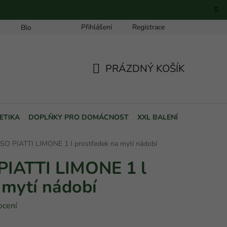
Přihlášení
Registrace
Blog
PRÁZDNÝ KOŠÍK
NÁKUPNÍ
KOŠÍK
ETIKA
DOPLŇKY PRO DOMÁCNOST
XXL BALENÍ
POUKAZY
O PIATTI LIMONE 1 l prostředek na mytí nádobí
IATTI LIMONE 1 l
 mytí nádobí
ocení