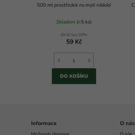
500 ml prostředek na mytí nádobí
C
Průměrné
Skladem
(
>5 ks
)
hodnocení
produktu
49 Kč bez DPH
59 Kč
je
4,3
z
5
hvězdiček.
DO KOŠÍKU
Z
á
Informace
O nás
p
Možnosti dopravy
O nás