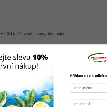
ON může vyvolat alergickou reakci.
Související produkty
Přihlaste se k odběr
O UNO