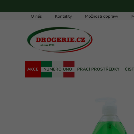
Přejít
na
obsah
O nás
Kontakty
Možnosti dopravy
M
AKCE
NUMERO UNO
PRACÍ PROSTŘEDKY
ČIS