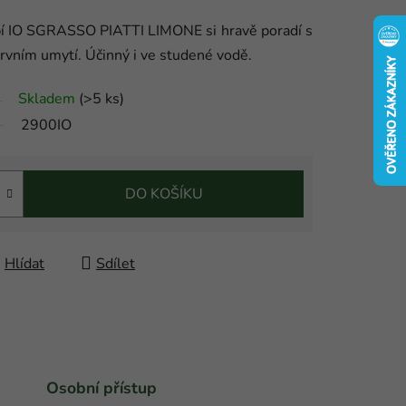
bí IO SGRASSO PIATTI LIMONE si hravě poradí s
prvním umytí. Účinný i ve studené vodě.
Skladem
(
>5 ks
)
2900IO
DO KOŠÍKU
Hlídat
Sdílet
Osobní přístup