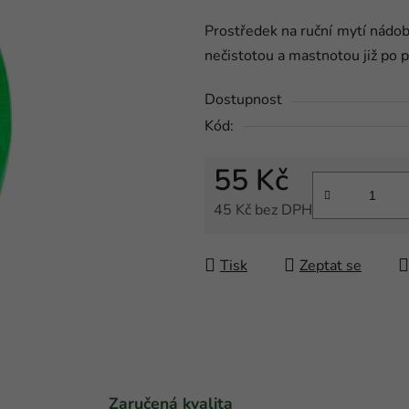
produktu
Prostředek na ruční mytí nádo
je
nečistotou a mastnotou již po 
4,0
z
Dostupnost
5
Kód:
hvězdiček.
55 Kč
45 Kč bez DPH
Měrná cena:
Tisk
Zeptat se
Zaručená kvalita