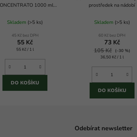
ONCENTRATO 1000 ml
prostředek na nádobí
prostředek na nádobí
Průměrné
Skladem
(
>5 ks
)
Skladem
(
>5 ks
)
hodnocení
produktu
45 Kč bez DPH
60 Kč bez DPH
55 Kč
73 Kč
je
Měrná
55 Kč / 1 l
105 Kč
5,0
(–30 %)
cena:
Měrná
36,50 Kč / 1 l
z
cena:
5
hvězdiček.
DO KOŠÍKU
DO KOŠÍKU
Odebírat newsletter