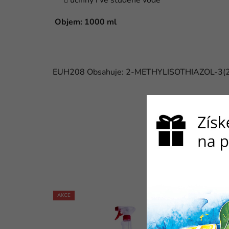
účinný i ve studené vodě
Objem: 1000 ml
EUH208 Obsahuje: 2-METHYLISOTHIAZOL-3(2H)-
AKCE
NUMER