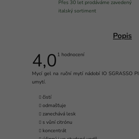
Přes 30 let prodáváme zavedený
italský sortiment
Popis
4,0
Průměrné
1 hodnocení
hodnocení
produktu
je
Mycí gel na ruční mytí nádobí IO SGRASSO PIA
4,0
z
umytí.
5
hvězdiček.
čistí
odmašťuje
zanechává lesk
s vůní citrónu
koncentrát