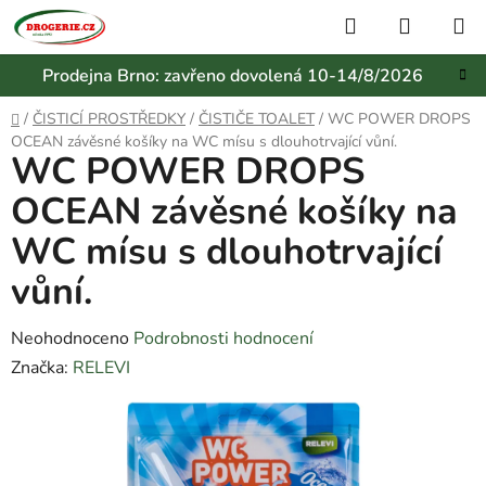
Přejít
Hledat
NÁKUP
na
KOŠÍK
obsah
Prodejna Brno: zavřeno dovolená 10-14/8/2026
Domů
/
ČISTICÍ PROSTŘEDKY
/
ČISTIČE TOALET
/
WC POWER DROPS
OCEAN závěsné košíky na WC mísu s dlouhotrvající vůní.
WC POWER DROPS
OCEAN závěsné košíky na
WC mísu s dlouhotrvající
vůní.
Průměrné
Neohodnoceno
Podrobnosti hodnocení
hodnocení
Značka:
RELEVI
produktu
je
0,0
z