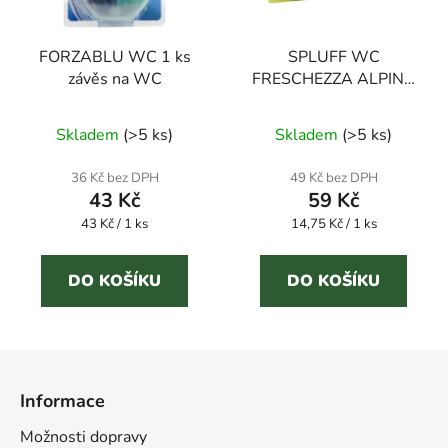
FORZABLU WC 1 ks
SPLUFF WC
závěs na WC
FRESCHEZZA ALPINA
4 ks závěs na WC
Skladem
(
>5 ks
)
Skladem
(
>5 ks
)
36 Kč bez DPH
49 Kč bez DPH
43 Kč
59 Kč
Měrná
Měrná
43 Kč / 1 ks
14,75 Kč / 1 ks
cena:
cena:
DO KOŠÍKU
DO KOŠÍKU
Z
á
Informace
p
a
Možnosti dopravy