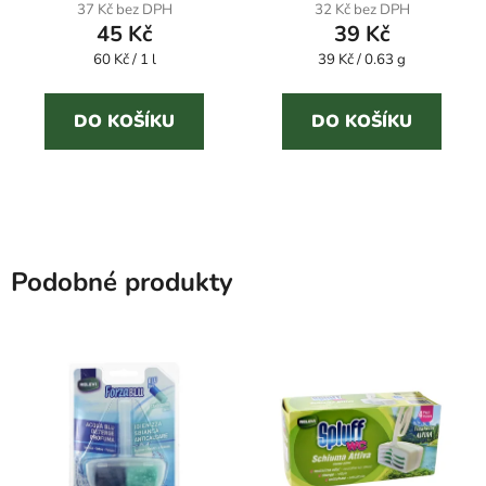
produktu
37 Kč bez DPH
32 Kč bez DPH
45 Kč
39 Kč
je
Měrná
Měrná
60 Kč / 1 l
5,0
39 Kč / 0.63 g
cena:
cena:
z
5
DO KOŠÍKU
DO KOŠÍKU
hvězdiček.
Podobné produkty