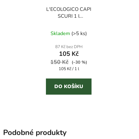
L'ECOLOGICO CAPI
SCURI 1 l
hypoalergenní prací gel
na tmavé prádlo
Skladem
(
>5 ks
)
87 Kč bez DPH
105 Kč
150 Kč
(–30 %)
Měrná
105 Kč / 1 l
cena:
DO KOŠÍKU
Podobné produkty