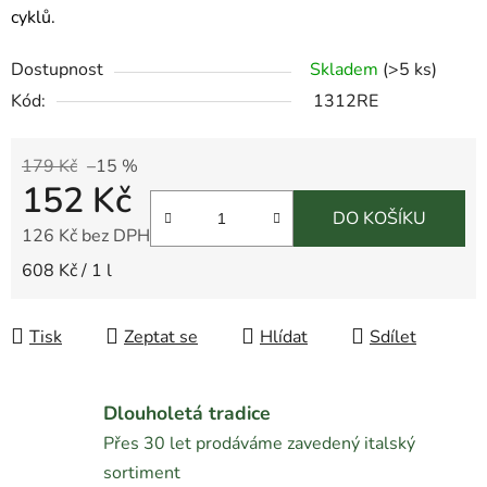
cyklů.
Dostupnost
Skladem
(
>5 ks
)
Kód:
1312RE
179 Kč
–15 %
152 Kč
DO KOŠÍKU
126 Kč bez DPH
Měrná cena:
608 Kč / 1 l
Tisk
Zeptat se
Hlídat
Sdílet
Dlouholetá tradice
Přes 30 let prodáváme zavedený italský
sortiment