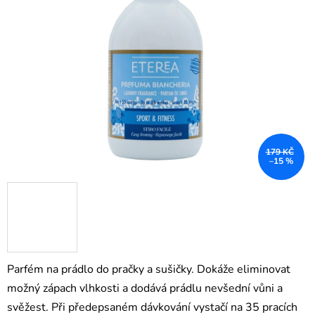
5
hvězdiček.
179 KČ
–15 %
Parfém na prádlo do pračky a sušičky. Dokáže eliminovat
možný zápach vlhkosti a dodává prádlu nevšední vůni a
svěžest. Při předepsaném dávkování vystačí na 35 pracích