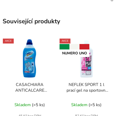
Související produkty
AKCE
AKCE
NUMERO UNO
CASACHIARA
NEFLEK SPORT 1 l
ANTICALCARE
prací gel na sportovní
LAVATRICE GEL 750
prádlo
Průměrné
ml odvápňovač pračky
Skladem
(
>5 ks
)
Skladem
(
>5 ks
)
hodnocení
produktu