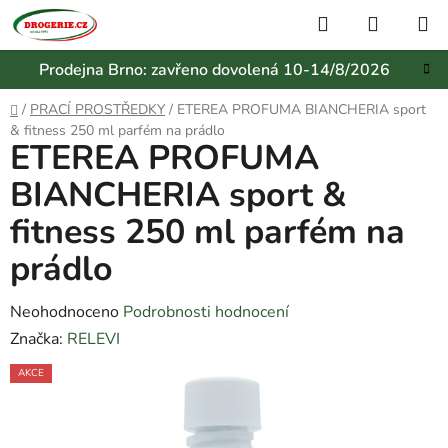
Přejít
Hledat
NÁKUP
na
KOŠÍK
obsah
Prodejna Brno: zavřeno dovolená 10-14/8/2026
Domů
/
PRACÍ PROSTŘEDKY
/
ETEREA PROFUMA BIANCHERIA sport
& fitness 250 ml parfém na prádlo
ETEREA PROFUMA
BIANCHERIA sport &
fitness 250 ml parfém na
prádlo
Průměrné
Neohodnoceno
Podrobnosti hodnocení
hodnocení
Značka:
RELEVI
produktu
AKCE
je
0,0
z