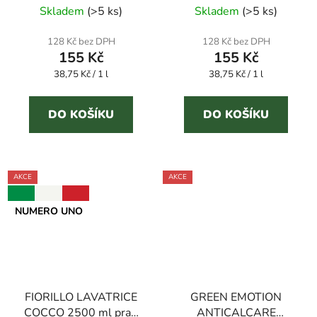
4000 ml aviváž
Skladem
(
>5 ks
)
Skladem
(
>5 ks
)
hodnocení
produktu
128 Kč bez DPH
128 Kč bez DPH
155 Kč
155 Kč
je
Měrná
Měrná
38,75 Kč / 1 l
3,6
38,75 Kč / 1 l
cena:
cena:
z
5
DO KOŠÍKU
DO KOŠÍKU
hvězdiček.
AKCE
AKCE
NUMERO UNO
FIORILLO LAVATRICE
GREEN EMOTION
COCCO 2500 ml prací
ANTICALCARE