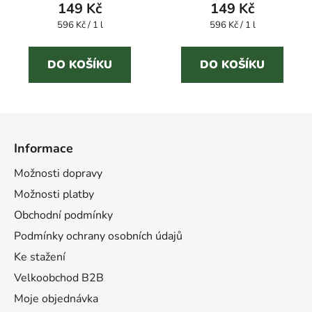
149 Kč
149 Kč
Měrná
Měrná
596 Kč / 1 l
596 Kč / 1 l
cena:
cena:
DO KOŠÍKU
DO KOŠÍKU
Z
á
Informace
p
a
Možnosti dopravy
t
Možnosti platby
í
Obchodní podmínky
Podmínky ochrany osobních údajů
Ke stažení
Velkoobchod B2B
Moje objednávka