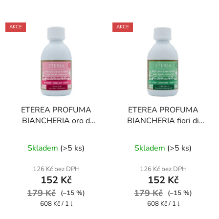
AKCE
AKCE
ETEREA PROFUMA
ETEREA PROFUMA
BIANCHERIA oro d
BIANCHERIA fiori di
´oriente 250 ml parfém
cotone 250 ml parfém
Průměrné
Průměrné
na prádlo
na prádlo
Skladem
(
>5 ks
)
Skladem
(
>5 ks
)
hodnocení
hodnocení
produktu
produktu
126 Kč bez DPH
126 Kč bez DPH
152 Kč
152 Kč
je
je
179 Kč
3,9
179 Kč
4,2
(–15 %)
(–15 %)
Měrná
Měrná
608 Kč / 1 l
608 Kč / 1 l
z
z
cena:
cena:
5
5