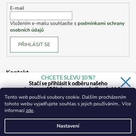
E-mail
Vložením e-mailu souhlasíte s
podmínkami ochrany
osobních údajů
PŘIHLÁSIT SE
Kontakt
CHCETE SLEVU 10 %?
Stačí se přihlásit k odběru našeho
marketing
@
drogerie.cz
newsletteru a 10 % sleva na první nákup je Vaše.
Tento web používá soubory cookie. Dalším procházením
+420 734 671 390 (všední dny 6:00 - 14:30)
tohoto webu vyjadřujete souhlas s jejich používáním.. Více
informací
zde
.
Ano, chci se přihlásit
Zásady zpracování osobních údajů
Nastavení