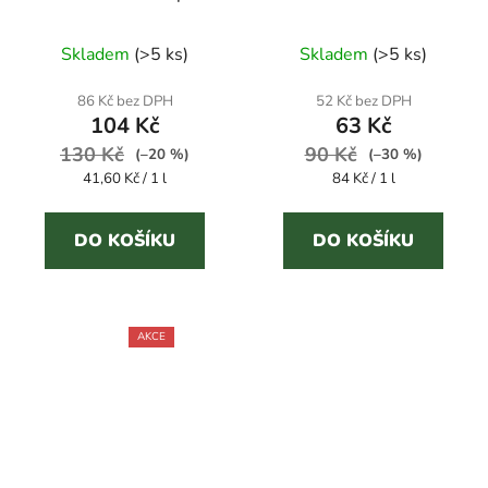
gel
LAVATRICE 750 ml
odvápňovač pračky
Skladem
(
>5 ks
)
Skladem
(
>5 ks
)
86 Kč bez DPH
52 Kč bez DPH
104 Kč
63 Kč
130 Kč
90 Kč
(–20 %)
(–30 %)
Měrná
Měrná
41,60 Kč / 1 l
84 Kč / 1 l
cena:
cena:
DO KOŠÍKU
DO KOŠÍKU
AKCE