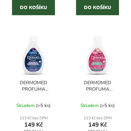
DO KOŠÍKU
DO KOŠÍKU
hvězdiček.
hvězdiček.
DERMOMED
DERMOMED
PROFUMA
PROFUMA
BIANCHERIA SOGNI
BIANCHERIA PETALI
FIORITI 250 ml parfém
PREZIOSI 250 ml
Skladem
(
>5 ks
)
Skladem
(
>5 ks
)
na prádlo
parfém na prádlo
123 Kč bez DPH
123 Kč bez DPH
149 Kč
149 Kč