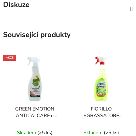
Diskuze
Související produkty
AKCE
GREEN EMOTION
FIORILLO
ANTICALCARE e
SGRASSATORE
BAGNO 750 ml
UNIVERSALE LIMONE
hypoalergenní čistič
750 ml odmašťovač
Skladem
(
>5 ks
)
Skladem
(
>5 ks
)
koupelen