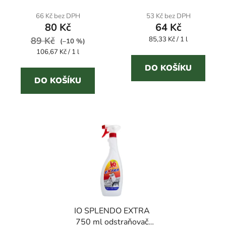
66 Kč bez DPH
53 Kč bez DPH
80 Kč
64 Kč
Měrná
89 Kč
85,33 Kč / 1 l
(–10 %)
cena:
Měrná
106,67 Kč / 1 l
cena:
DO KOŠÍKU
DO KOŠÍKU
IO SPLENDO EXTRA
750 ml odstraňovač