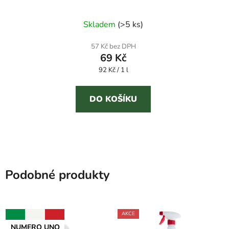
vodního kamene
Průměrné
Skladem
(
>5 ks
)
hodnocení
produktu
57 Kč bez DPH
69 Kč
je
Měrná
92 Kč / 1 l
5,0
cena:
z
5
DO KOŠÍKU
hvězdiček.
Podobné produkty
AKCE
NUMERO UNO