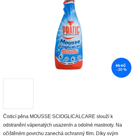
5
hvězdiček.
65 KČ
–20 %
Čisticí pěna MOUSSE SCIOGLICALCARE slouží k
odstranění vápenatých usazenín a odolné mastnoty. Na
očištěném povrchu zanechá ochranný film. Díky svým