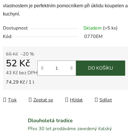
vlastnostem je perfektním pomocníkem při úklidu koupelen a
kuchyní.
Dostupnost
Skladem
(
>5 ks
)
Kód:
0770EM
65 Kč
–20 %
52 Kč
DO KOŠÍKU
43 Kč bez DPH
Měrná cena:
74,29 Kč / 1 l
Tisk
Zeptat se
Hlídat
Sdílet
Dlouholetá tradice
Přes 30 let prodáváme zavedený italský