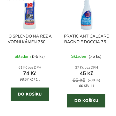
IO SPLENDO NA REZ A
PRATIC ANTICALCARE
VODNÍ KÁMEN 750 ml
BAGNO E DOCCIA 750
odstraňovač vodního
ml čistič na sprchové
Průměrné
kamene
zástěny
Skladem
(
>5 ks
)
Skladem
(
>5 ks
)
hodnocení
produktu
61 Kč bez DPH
37 Kč bez DPH
74 Kč
45 Kč
je
Měrná
98,67 Kč / 1 l
5,0
65 Kč
(–30 %)
cena:
Měrná
60 Kč / 1 l
z
cena:
5
DO KOŠÍKU
DO KOŠÍKU
hvězdiček.