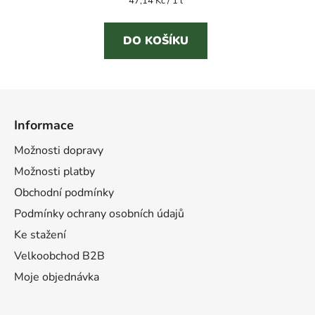
47,14 Kč / 1 l
z
cena:
5
DO KOŠÍKU
hvězdiček.
Z
á
Informace
p
a
Možnosti dopravy
t
Možnosti platby
í
Obchodní podmínky
Podmínky ochrany osobních údajů
Ke stažení
Velkoobchod B2B
Moje objednávka