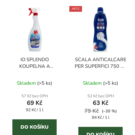
AKCE
IO SPLENDO
SCALA ANTICALCARE
KOUPELNA A
PER SUPERFICI 750 ml
KUCHYNĚ 750 ml
odstraňovač vodního
univerzální čistič
kamene
Skladem
(
>5 ks
)
Skladem
(
>5 ks
)
57 Kč bez DPH
52 Kč bez DPH
69 Kč
63 Kč
Měrná
92 Kč / 1 l
79 Kč
(–20 %)
cena:
Měrná
84 Kč / 1 l
cena:
DO KOŠÍKU
DO KOŠÍKU