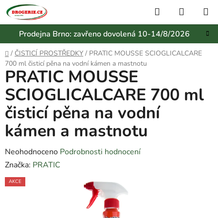
Přejít
Hledat
NÁKUP
na
KOŠÍK
obsah
Prodejna Brno: zavřeno dovolená 10-14/8/2026
Domů
/
ČISTICÍ PROSTŘEDKY
/
PRATIC MOUSSE SCIOGLICALCARE
700 ml čisticí pěna na vodní kámen a mastnotu
PRATIC MOUSSE
SCIOGLICALCARE 700 ml
čisticí pěna na vodní
kámen a mastnotu
Průměrné
Neohodnoceno
Podrobnosti hodnocení
hodnocení
Značka:
PRATIC
produktu
AKCE
je
0,0
z