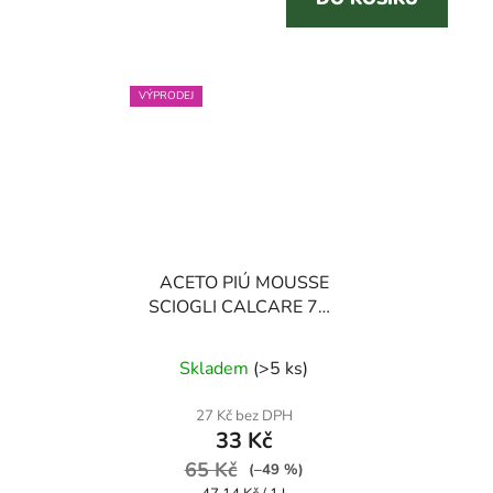
VÝPRODEJ
ACETO PIÚ MOUSSE
SCIOGLI CALCARE 700
ml pěna na čistění
Průměrné
vodního kamene a
Skladem
(
>5 ks
)
mastnoty
hodnocení
produktu
27 Kč bez DPH
33 Kč
je
65 Kč
5,0
(–49 %)
Měrná