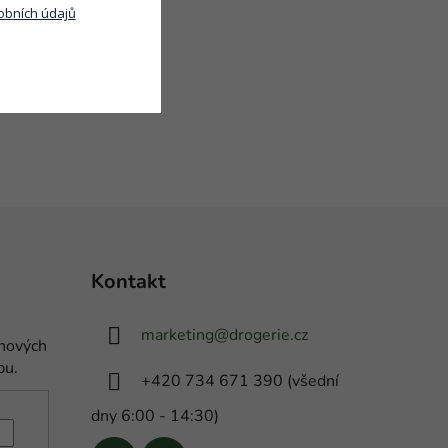
obních údajů
Kontakt
marketing
@
drogerie.cz
 nových
pu.
+420 734 671 390 (všední
dny 6:00 - 14:30)