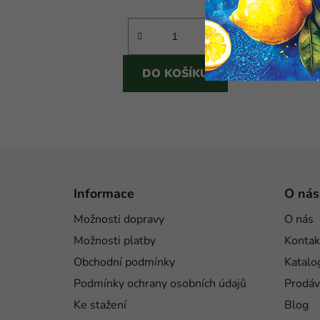
cena:
DO KOŠÍKU
Z
á
Informace
O nás
p
Možnosti dopravy
O nás
a
Možnosti platby
Kontak
t
í
Obchodní podmínky
Katalo
Podmínky ochrany osobních údajů
Prodáv
Ke stažení
Blog