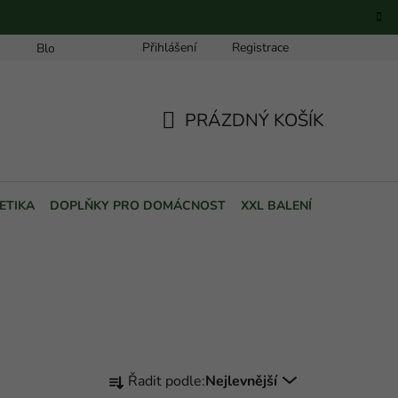
Přihlášení
Registrace
Blog
PRÁZDNÝ KOŠÍK
NÁKUPNÍ
KOŠÍK
ETIKA
DOPLŇKY PRO DOMÁCNOST
XXL BALENÍ
POUKAZY
Ř
Řadit podle:
Nejlevnější
a