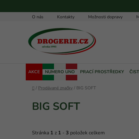
Přejít
na
obsah
O nás
Kontakty
Možnosti dopravy
M
AKCE
NUMERO UNO
PRACÍ PROSTŘEDKY
ČIS
Domů
/
Prodávané značky
/
BIG SOFT
BIG SOFT
Stránka
1
z
1
-
3
položek celkem