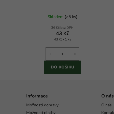
Skladem
(
>5 ks
)
36 Kč bez DPH
43 Kč
Měrná
43 Kč / 1 ks
cena:
DO KOŠÍKU
Z
á
Informace
O nás
p
Možnosti dopravy
O nás
a
Možnosti platby
Kontak