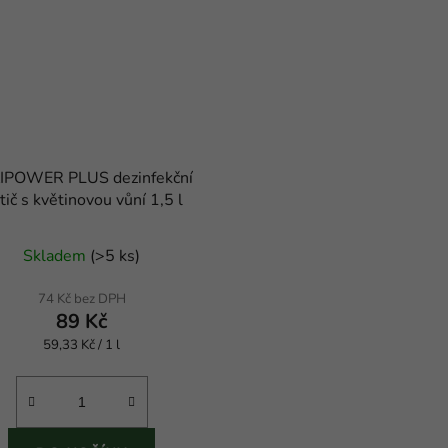
IPOWER PLUS dezinfekční
stič s květinovou vůní 1,5 l
Průměrné
Skladem
(
>5 ks
)
hodnocení
produktu
74 Kč bez DPH
89 Kč
je
Měrná
59,33 Kč / 1 l
5,0
cena:
z
5
hvězdiček.