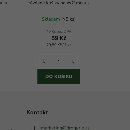
su s
závěsné košíky na WC mísu s
dlouhotrvající vůní.
Skladem
(
>5 ks
)
49 Kč bez DPH
59 Kč
Měrná
29,50 Kč / 1 ks
cena:
DO KOŠÍKU
Kontakt
marketing
@
drogerie.cz