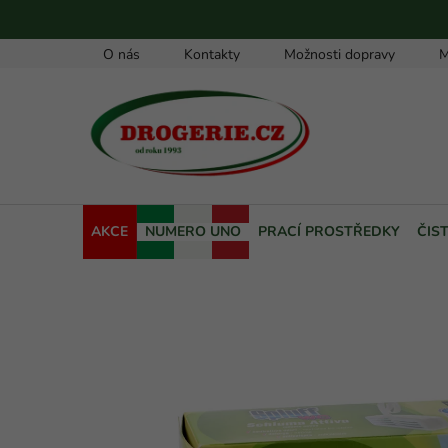
Přejít
na
obsah
O nás
Kontakty
Možnosti dopravy
M
AKCE
NUMERO UNO
PRACÍ PROSTŘEDKY
ČIS