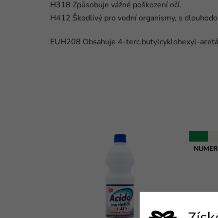
H318 Způsobuje vážné poškození očí.
H412 Škodlivý pro vodní organismy, s dlouhodo
EUH208 Obsahuje 4-terc.butylcyklohexyl-acetát.
NUMER