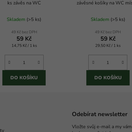
ks závěs na WC
závěsné košíky na WC mí
dlouhotrvající vůní.
Průměrné
Skladem
(
>5 ks
)
Skladem
(
>5 ks
)
hodnocení
produktu
49 Kč bez DPH
49 Kč bez DPH
59 Kč
59 Kč
je
Měrná
Měrná
14,75 Kč / 1 ks
5,0
29,50 Kč / 1 ks
cena:
cena:
z
5
hvězdiček.
DO KOŠÍKU
DO KOŠÍKU
Odebírat newsletter
Vložte svůj e-mail a my vám
ty