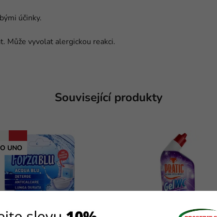
bými účinky.
 Může vyvolat alergickou reakci.
Související produkty
O UNO