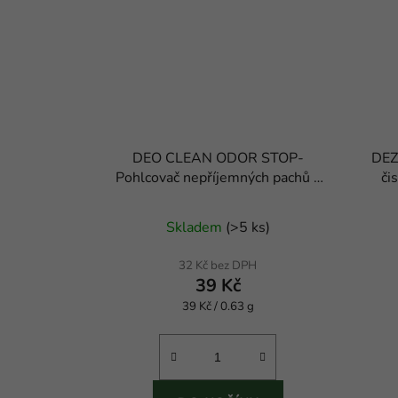
DEO CLEAN ODOR STOP-
DEZ
Pohlcovač nepříjemných pachů v
či
lednici.
Skladem
(
>5 ks
)
32 Kč bez DPH
39 Kč
Měrná
39 Kč / 0.63 g
cena: