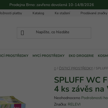
Prodejna Brno: zavřeno dovolená 10-14/8/2026
ožnosti platby
Katalog
Ke stažení
Prodávané značky
TICÍ PROSTŘEDKY
MYCÍ PROSTŘEDKY
EKO DROGERIE
KOSM
Domů
/
ČISTICÍ PROSTŘEDKY
/
SPLUFF
SPLUFF WC 
4 ks závěs n
Průměrné
Neohodnoceno
Podrobnosti ho
hodnocení
Značka:
RELEVI