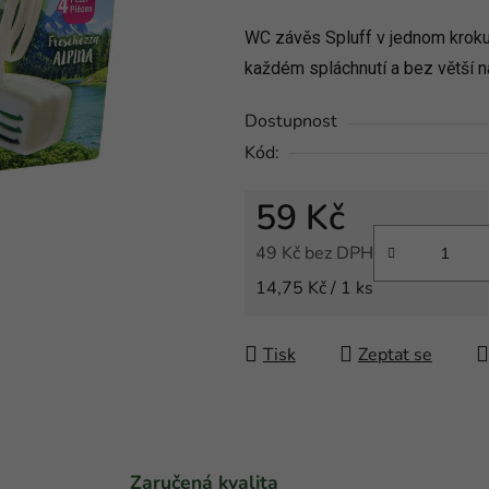
produktu
WC závěs Spluff v jednom kroku z
je
každém spláchnutí a bez větší 
0,0
z
Dostupnost
5
Kód:
hvězdiček.
59 Kč
49 Kč bez DPH
Měrná cena:
14,75 Kč / 1 ks
Tisk
Zeptat se
Zaručená kvalita