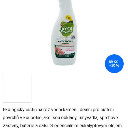
5
hvězdiček.
89 KČ
–10 %
Ekologický čistič na rez vodní kámen. Ideální pro čistění
povrchů v koupelně jako jsou obklady, umyvadla, sprchové
zástěny, baterie a další. S esenciálním eukalyptovým olejem.