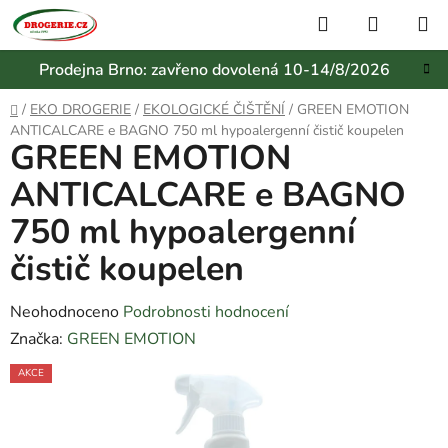
Přejít
Hledat
NÁKUP
na
KOŠÍK
obsah
Prodejna Brno: zavřeno dovolená 10-14/8/2026
Domů
/
EKO DROGERIE
/
EKOLOGICKÉ ČIŠTĚNÍ
/
GREEN EMOTION
ANTICALCARE e BAGNO 750 ml hypoalergenní čistič koupelen
GREEN EMOTION
ANTICALCARE e BAGNO
750 ml hypoalergenní
čistič koupelen
Průměrné
Neohodnoceno
Podrobnosti hodnocení
hodnocení
Značka:
GREEN EMOTION
produktu
AKCE
je
0,0
z