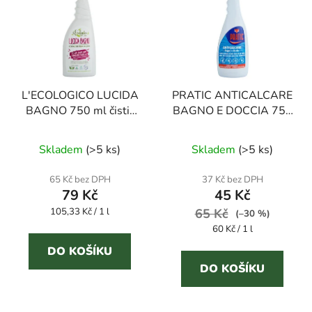
L'ECOLOGICO LUCIDA
PRATIC ANTICALCARE
BAGNO 750 ml čistič
BAGNO E DOCCIA 750
koupelen
ml čistič na sprchové
zástěny
Skladem
(
>5 ks
)
Skladem
(
>5 ks
)
65 Kč bez DPH
37 Kč bez DPH
79 Kč
45 Kč
Měrná
105,33 Kč / 1 l
65 Kč
(–30 %)
cena:
Měrná
60 Kč / 1 l
cena:
DO KOŠÍKU
DO KOŠÍKU