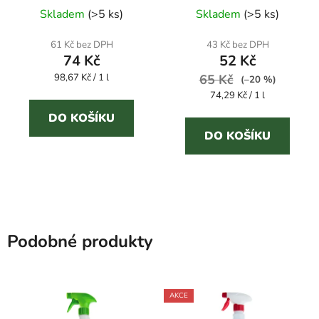
Průměrné
vodního kamene
kámen a mastnotu
Skladem
(
>5 ks
)
Skladem
(
>5 ks
)
hodnocení
produktu
61 Kč bez DPH
43 Kč bez DPH
74 Kč
52 Kč
je
Měrná
98,67 Kč / 1 l
5,0
65 Kč
(–20 %)
cena:
Měrná
74,29 Kč / 1 l
z
cena:
5
DO KOŠÍKU
DO KOŠÍKU
hvězdiček.
Podobné produkty
AKCE