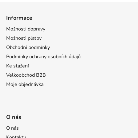
Z
á
Informace
p
a
Možnosti dopravy
t
Možnosti platby
í
Obchodní podmínky
Podmínky ochrany osobních údajů
Ke stažení
Velkoobchod B2B
Moje objednávka
O nás
O nás
Kontakty