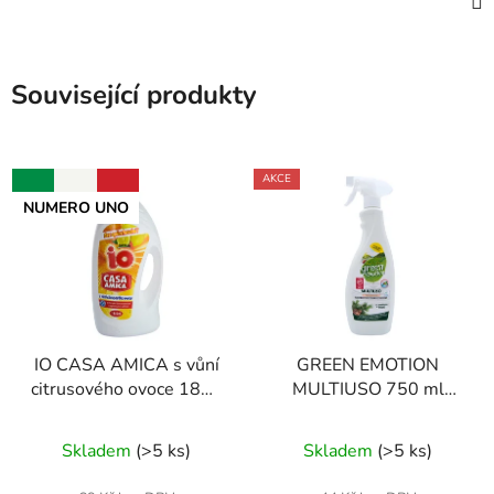
Související produkty
AKCE
NUMERO UNO
IO CASA AMICA s vůní
GREEN EMOTION
citrusového ovoce 1850
MULTIUSO 750 ml
ml univerzální čistič
hypoalergenní
Průměrné
univerzální čistič
Skladem
(
>5 ks
)
Skladem
(
>5 ks
)
hodnocení
produktu