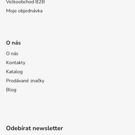
Velkoobchod B2B
p
i
Moje objednávka
s
u
O nás
O nás
Kontakty
Katalog
Prodávané značky
Blog
Odebírat newsletter