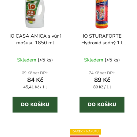
IO CASA AMICA s vůní
IO STURAFORTE
mošusu 1850 ml
Hydroxid sodný 1 l
univerzální čistič
tekutý čistič odpadů
Průměrné
Skladem
(
>5 ks
)
Skladem
(
>5 ks
)
hodnocení
produktu
69 Kč bez DPH
74 Kč bez DPH
84 Kč
89 Kč
je
Měrná
Měrná
45,41 Kč / 1 l
5,0
89 Kč / 1 l
cena:
cena:
z
5
DO KOŠÍKU
DO KOŠÍKU
hvězdiček.
DÁREK K NÁKUPU