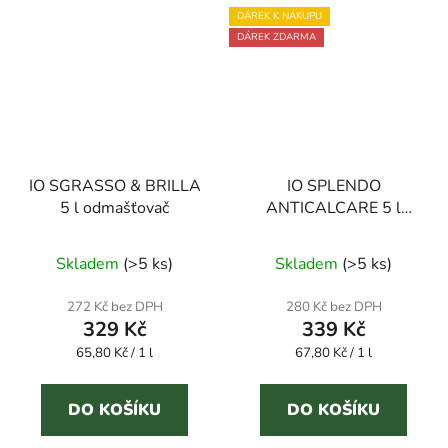
DÁREK K NÁKUPU
DÁREK ZDARMA
IO SGRASSO & BRILLA
IO SPLENDO
5 l odmašťovač
ANTICALCARE 5 l
odstraňovač vodního
Průměrné
kamene
Skladem
(
>5 ks
)
Skladem
(
>5 ks
)
hodnocení
produktu
272 Kč bez DPH
280 Kč bez DPH
329 Kč
339 Kč
je
Měrná
Měrná
65,80 Kč / 1 l
4,5
67,80 Kč / 1 l
cena:
cena:
z
5
DO KOŠÍKU
DO KOŠÍKU
hvězdiček.