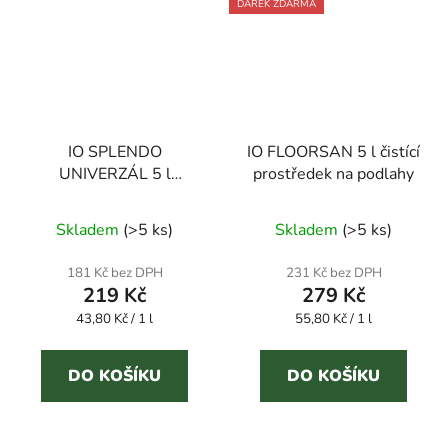
DÁREK ZDARMA
IO SPLENDO
IO FLOORSAN 5 l čistící
UNIVERZÁL 5 l
prostředek na podlahy
univerzální čistič nejen
Průměrné
na skleněné povrchy
Skladem
(
>5 ks
)
Skladem
(
>5 ks
)
hodnocení
produktu
181 Kč bez DPH
231 Kč bez DPH
219 Kč
279 Kč
je
Měrná
Měrná
43,80 Kč / 1 l
55,80 Kč / 1 l
4,0
cena:
cena:
z
5
DO KOŠÍKU
DO KOŠÍKU
hvězdiček.