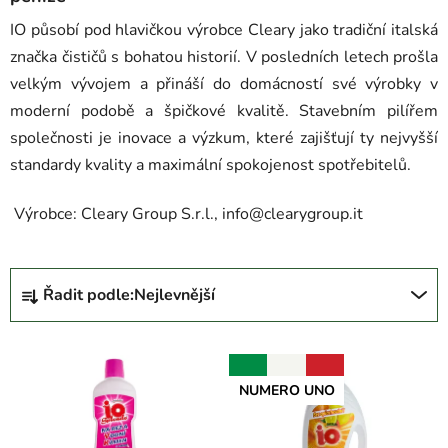
IO působí pod hlavičkou výrobce Cleary jako tradiční italská
značka čističů s bohatou historií. V posledních letech prošla
velkým vývojem a přináší do domácností své výrobky v
moderní podobě a špičkové kvalitě. Stavebním pilířem
společnosti je inovace a výzkum, které zajišťují ty nejvyšší
standardy kvality a maximální spokojenost spotřebitelů.
Výrobce: Cleary Group S.r.l., info@clearygroup.it
Ř
Řadit podle:
Nejlevnější
a
z
V
e
NUMERO UNO
ý
n
p
í
i
p