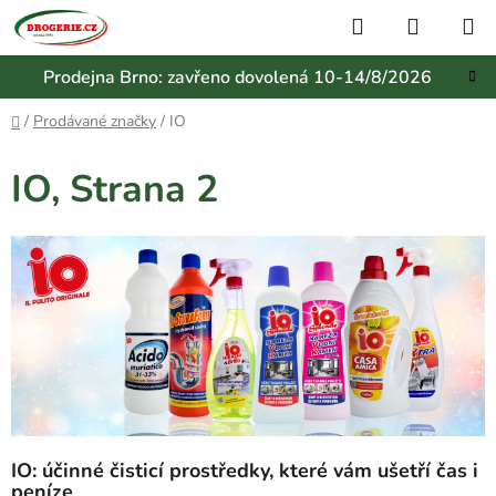
Přejít
Hledat
NÁKUP
na
KOŠÍK
obsah
Prodejna Brno: zavřeno dovolená 10-14/8/2026
Domů
/
Prodávané značky
/
IO
IO
, Strana 2
IO: účinné čisticí prostředky, které vám ušetří čas i
peníze