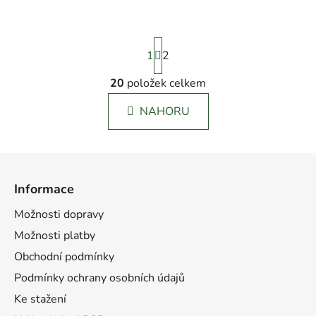
S
1
t
2
r
á
20
položek celkem
O
n
v
k
NAHORU
l
o
á
v
á
d
Z
n
a
á
í
c
Informace
p
í
p
a
Možnosti dopravy
r
t
Možnosti platby
v
í
Obchodní podmínky
k
y
Podmínky ochrany osobních údajů
v
Ke stažení
ý