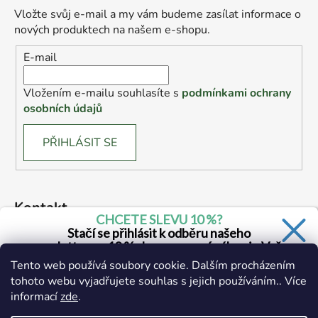
Vložte svůj e-mail a my vám budeme zasílat informace o
nových produktech na našem e-shopu.
E-mail
Vložením e-mailu souhlasíte s
podmínkami ochrany
osobních údajů
PŘIHLÁSIT SE
Kontakt
CHCETE SLEVU 10 %?
Stačí se přihlásit k odběru našeho
marketing
@
drogerie.cz
newsletteru a 10 % sleva na první nákup je Vaše.
Tento web používá soubory cookie. Dalším procházením
+420 734 671 390 (všední dny 6:00 - 14:30)
tohoto webu vyjadřujete souhlas s jejich používáním.. Více
informací
zde
.
Ano, chci se přihlásit