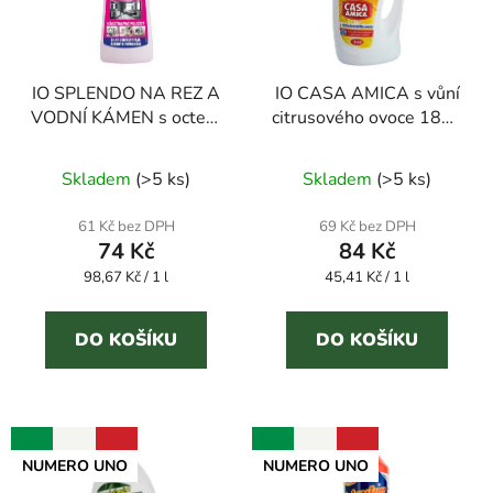
s
r
p
o
r
d
IO SPLENDO NA REZ A
IO CASA AMICA s vůní
o
u
VODNÍ KÁMEN s octem
citrusového ovoce 1850
d
k
750 ml odstraňovač
ml univerzální čistič
u
t
Průměrné
vodního kamene
Skladem
(
>5 ks
)
Skladem
(
>5 ks
)
k
ů
hodnocení
t
produktu
61 Kč bez DPH
69 Kč bez DPH
ů
74 Kč
84 Kč
je
Měrná
Měrná
98,67 Kč / 1 l
5,0
45,41 Kč / 1 l
cena:
cena:
z
5
DO KOŠÍKU
DO KOŠÍKU
hvězdiček.
NUMERO UNO
NUMERO UNO