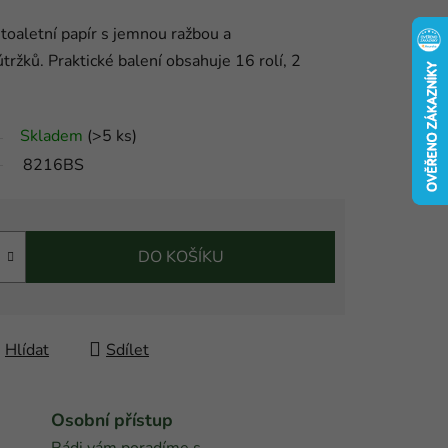
oaletní papír s jemnou ražbou a
žků. Praktické balení obsahuje 16 rolí, 2
Skladem
(
>5 ks
)
8216BS
DO KOŠÍKU
Hlídat
Sdílet
Osobní přístup
Rádi vám poradíme s