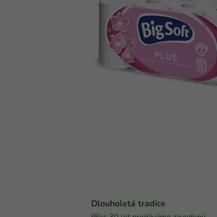
Dlouholetá tradice
Přes 30 let prodáváme zavedený