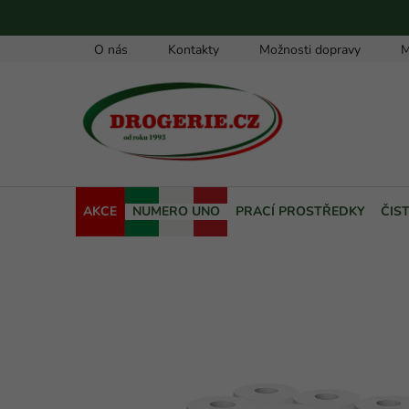
Přejít
na
obsah
O nás
Kontakty
Možnosti dopravy
M
AKCE
NUMERO UNO
PRACÍ PROSTŘEDKY
ČIS