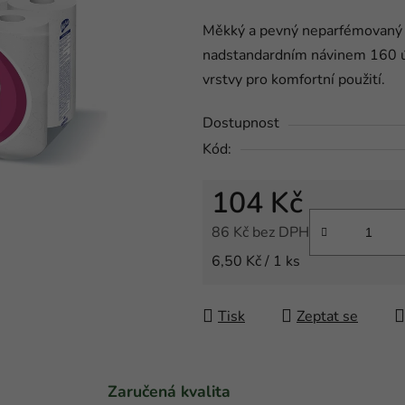
produktu
Měkký a pevný neparfémovaný t
je
nadstandardním návinem 160 útr
0,0
vrstvy pro komfortní použití.
z
5
Dostupnost
hvězdiček.
Kód:
104 Kč
86 Kč bez DPH
Měrná cena:
6,50 Kč / 1 ks
Tisk
Zeptat se
Zaručená kvalita