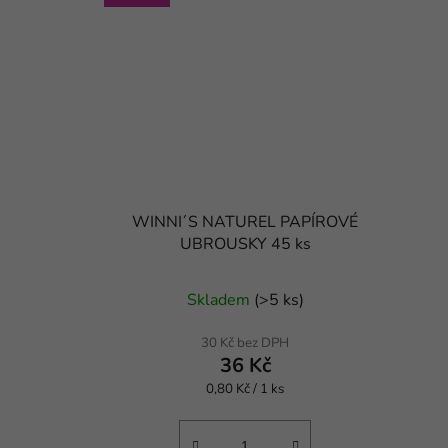
WINNI´S NATUREL PAPÍROVÉ
UBROUSKY 45 ks
Skladem
(
>5 ks
)
30 Kč bez DPH
36 Kč
Měrná
0,80 Kč / 1 ks
cena: