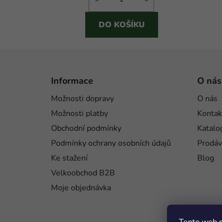
DO KOŠÍKU
Z
á
Informace
O nás
p
Možnosti dopravy
O nás
a
Možnosti platby
Kontak
t
í
Obchodní podmínky
Katalo
Podmínky ochrany osobních údajů
Prodáv
Ke stažení
Blog
Velkoobchod B2B
Moje objednávka