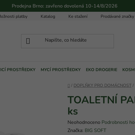
Prodejna Brno: zavřeno dovolená 10-14/8/2026
ožnosti platby
Katalog
Ke stažení
Prodávané značky
TICÍ PROSTŘEDKY
MYCÍ PROSTŘEDKY
EKO DROGERIE
KOSM
Domů
/
DOPLŇKY PRO DOMÁCNOST
/
TOALETNÍ PA
ks
Průměrné
Neohodnoceno
Podrobnosti ho
hodnocení
Značka:
BIG SOFT