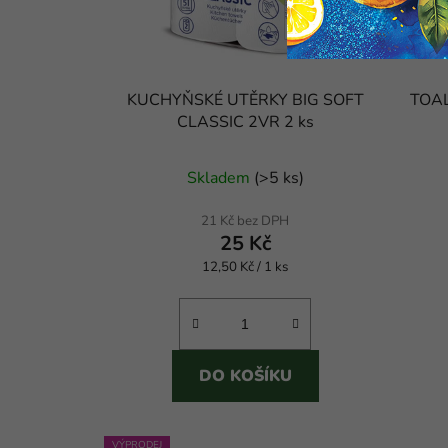
KUCHYŇSKÉ UTĚRKY BIG SOFT
TOAL
CLASSIC 2VR 2 ks
Skladem
(
>5 ks
)
21 Kč bez DPH
25 Kč
Měrná
12,50 Kč / 1 ks
cena:
DO KOŠÍKU
VÝPRODEJ