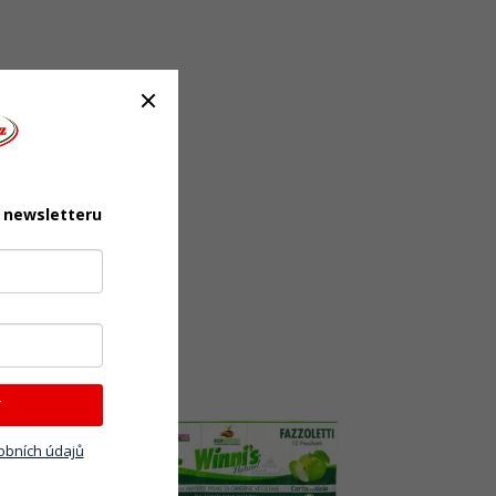
u newsletteru
VÝPRODEJ
T
obních údajů