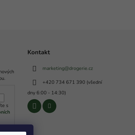
Kontakt
marketing
@
drogerie.cz
 nových
pu.
+420 734 671 390 (všední
dny 6:00 - 14:30)
te s
ních