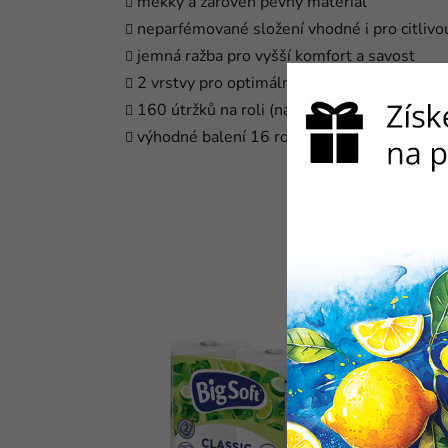
měkký a zároveň pevný materiál
neparfémované složení vhodné i pro citliv
jemná ražba pro vyšší komfort a savost
2 vrstvy pro optimální pevnost
160 útržků na roli (nadstandardní návin)
výhodné balení 16 rolí