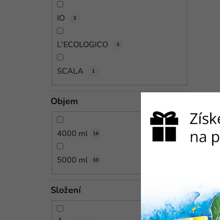
IO
3
L'ECOLOGICO
3
SCALA
1
Objem
4000 ml
16
5000 ml
10
Složení