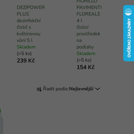
FIORILLO
DEZIPOWER
PAVIMENTI
PLUS
FLOREALE
dezinfekční
4 l
čistič s
čisticí
květinovou
prostředek
vůní 5 l
na
Skladem
podlahy
(
>5 ks
)
Skladem
239 Kč
(
>5 ks
)
154 Kč
Ř
Řadit podle:
Nejlevnější
a
z
e
n
í
p