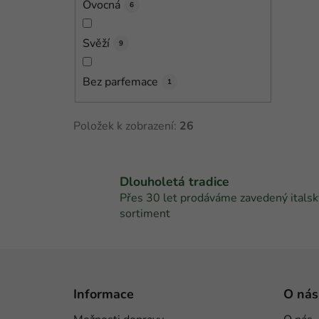
Ovocná
6
Svěží
9
Bez parfemace
1
Položek k zobrazení:
26
Dlouholetá tradice
Přes 30 let prodáváme zavedený italsk
sortiment
Z
á
Informace
O nás
p