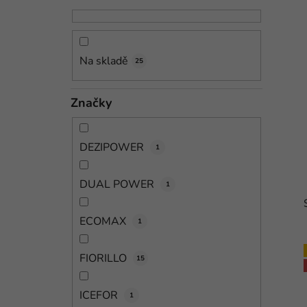
n
n
í
Na skladě
25
p
a
Značky
n
e
l
DEZIPOWER
1
DUAL POWER
1
ECOMAX
1
FIORILLO
15
i
ICEFOR
1