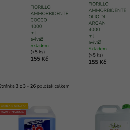
FIORILLO
FIORILLO
AMMORBIDENTE
AMMORBIDENTE
OLIO DI
COCCO
ARGAN
4000
4000
ml
ml
aviváž
aviváž
Skladem
Skladem
(
>5 ks
)
(
>5 ks
)
155 Kč
155 Kč
Stránka
3
z
3
-
26
položek celkem
V
DÁREK K NÁKUPU
ý
DÁREK ZDARMA
p