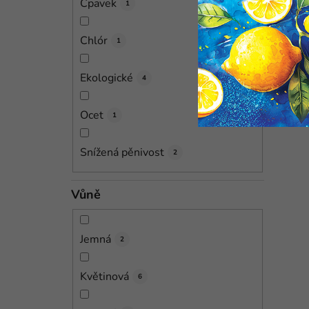
Čpavek
1
Chlór
1
Ekologické
4
Ocet
1
Snížená pěnivost
2
Vůně
Jemná
2
Květinová
6