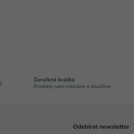
s
u
Zaručená kvalita
ý
Produkty sami vybíráme a zkoušíme
Odebírat newsletter