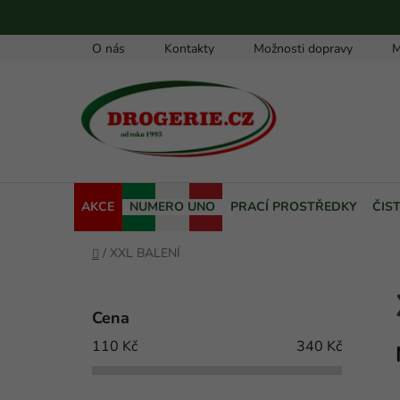
Přejít
na
obsah
O nás
Kontakty
Možnosti dopravy
M
AKCE
NUMERO UNO
PRACÍ PROSTŘEDKY
ČIS
Domů
/
XXL BALENÍ
P
o
Cena
s
110
Kč
340
Kč
t
r
a