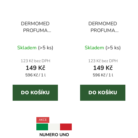
DERMOMED
DERMOMED
PROFUMA
PROFUMA
BIANCHERIA MAGIA
BIANCHERIA
DORATA 250 ml
BOUQUET
Skladem
(
>5 ks
)
Skladem
(
>5 ks
)
parfém na prádlo
PRIMAVERILE 250 ml
parfém na prádlo
123 Kč bez DPH
123 Kč bez DPH
149 Kč
149 Kč
Měrná
Měrná
596 Kč / 1 l
596 Kč / 1 l
cena:
cena:
DO KOŠÍKU
DO KOŠÍKU
AKCE
NUMERO UNO