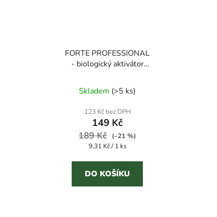
FORTE PROFESSIONAL
- biologický aktivátor
septiků
Průměrné
Skladem
(
>5 ks
)
hodnocení
produktu
123 Kč bez DPH
149 Kč
je
189 Kč
5,0
(–21 %)
Měrná
9,31 Kč / 1 ks
z
cena:
5
DO KOŠÍKU
hvězdiček.