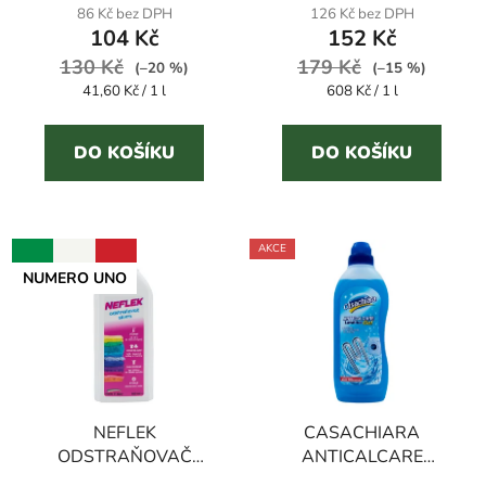
produktu
produktu
86 Kč bez DPH
126 Kč bez DPH
104 Kč
152 Kč
je
je
130 Kč
4,6
179 Kč
3,9
(–20 %)
(–15 %)
Měrná
Měrná
41,60 Kč / 1 l
608 Kč / 1 l
z
z
cena:
cena:
5
5
DO KOŠÍKU
DO KOŠÍKU
hvězdiček.
hvězdiček.
AKCE
NUMERO UNO
NEFLEK
CASACHIARA
ODSTRAŇOVAČ
ANTICALCARE
SKVRN 500 ml
LAVATRICE GEL 750