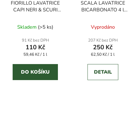
FIORILLO LAVATRICE
SCALA LAVATRICE
CAPI NERI & SCURI
BICARBONATO 4 l
1850 ml prací gel
prací gel
Průměrné
Skladem
(
>5 ks
)
Vyprodáno
hodnocení
produktu
91 Kč bez DPH
207 Kč bez DPH
110 Kč
250 Kč
je
Měrná
Měrná
59,46 Kč / 1 l
62,50 Kč / 1 l
3,2
cena:
cena:
z
5
DO KOŠÍKU
DETAIL
hvězdiček.