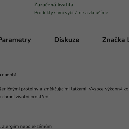
Zaručená kvalita
Produkty sami vybíráme a zkoušíme
Parametry
Diskuze
Značka
a nádobí
šeničnými proteiny a změkčujícími látkami. Vysoce výkonný ko
chrání životní prostředí.
í, alergiím nebo ekzémům