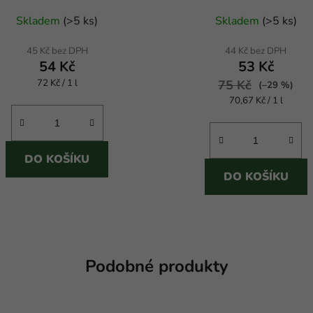
Průměrné
Průměrné
Skladem
(
>5 ks
)
Skladem
(
>5 ks
)
hodnocení
hodnocení
produktu
produktu
45 Kč bez DPH
44 Kč bez DPH
54 Kč
53 Kč
je
je
Měrná
72 Kč / 1 l
3,3
75 Kč
4,0
(–29 %)
cena:
Měrná
70,67 Kč / 1 l
z
z
cena:
5
5
hvězdiček.
hvězdiček.
DO KOŠÍKU
DO KOŠÍKU
Podobné produkty