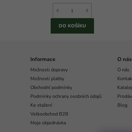
DO KOŠÍKU
Z
á
Informace
O nás
p
Možnosti dopravy
O nás
a
Možnosti platby
Kontak
t
í
Obchodní podmínky
Katalo
Podmínky ochrany osobních údajů
Prodáv
Ke stažení
Blog
Velkoobchod B2B
Moje objednávka