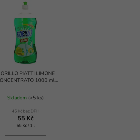
IORILLO PIATTI LIMONE
ONCENTRATO 1000 ml
prostředek na nádobí
Skladem
(
>5 ks
)
45 Kč bez DPH
55 Kč
Měrná
55 Kč / 1 l
cena: