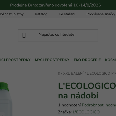
Prodejna Brno: zavřeno dovolená 10-14/8/2026
ožnosti platby
Katalog
Ke stažení
Prodávané značky
TICÍ PROSTŘEDKY
MYCÍ PROSTŘEDKY
EKO DROGERIE
KOSM
Domů
/
XXL BALENÍ
/
L'ECOLOGICO PIAT
L'ECOLOGICO P
na nádobí
Průměrné
1 hodnocení
Podrobnosti hodn
hodnocení
Značka:
L'ECOLOGICO