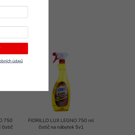
T
obních údajů
O 750
FIORILLO LUX LEGNO 750 ml
čistič
čistič na nábytek 5v1