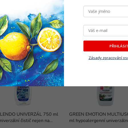
Související produkty
PŘIHLÁSI
AKCE
Zásady zpracování os
O UNO
PLENDO UNIVERZÁL 750 ml
GREEN EMOTION MULTIUS
niverzální čistič nejen na
ml hypoalergenní univerzální 
skleněné povrchy