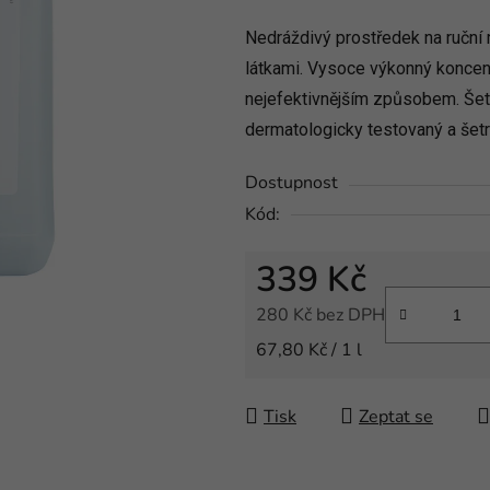
produktu
Nedráždivý prostředek na ruční 
je
látkami. Vysoce výkonný koncent
5,0
z
nejefektivnějším způsobem. Šetří
5
dermatologicky testovaný a šet
hvězdiček.
Dostupnost
Kód:
339 Kč
280 Kč bez DPH
Měrná cena:
67,80 Kč / 1 l
Tisk
Zeptat se