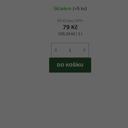
Průměrné
Skladem
(
>5 ks
)
hodnocení
produktu
65 Kč bez DPH
79 Kč
je
Měrná
105,33 Kč / 1 l
5,0
cena:
z
5
hvězdiček.
DO KOŠÍKU