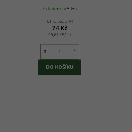
Průměrné
Skladem
(
>5 ks
)
hodnocení
produktu
61 Kč bez DPH
74 Kč
je
Měrná
98,67 Kč / 1 l
4,5
cena:
z
5
hvězdiček.
DO KOŠÍKU