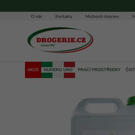
Přejít
na
obsah
O nás
Kontakty
Možnosti dopravy
M
AKCE
NUMERO UNO
PRACÍ PROSTŘEDKY
ČIS