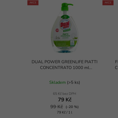
AKCE
AKCE
DUAL POWER GREENLIFE PIATTI
F
CONCENTRATO 1000 ml
C
prostředek na nádobí
Skladem
(
>5 ks
)
65 Kč bez DPH
79 Kč
99 Kč
(–20 %)
Měrná
79 Kč / 1 l
cena: