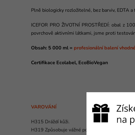
Plně biologicky rozložitelné, bez barviv, EDTA a
ICEFOR PRO ŽIVOTNÍ PROSTŘEDÍ: obal z 100 % r
povrchově aktivními látkami, jsme proti testován
Obsah: 5 000 ml =
profesionální balení vhodné 
Certifikace Ecolabel, EcoBioVegan
VAROVÁNÍ
H315 Dráždí kůži.
H319 Způsobuje vážné podráždění očí.