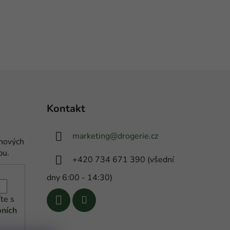
Kontakt
marketing
@
drogerie.cz
 nových
pu.
+420 734 671 390 (všední
dny 6:00 - 14:30)
te s
ních