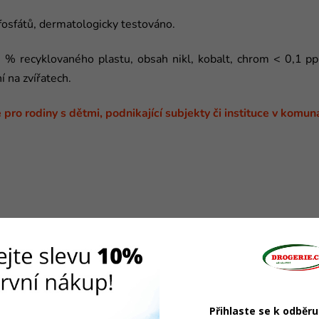
 fosfátů, dermatologicky testováno.
ecyklovaného plastu, obsah nikl, kobalt, chrom < 0,1 ppm,
í na zvířatech.
pro rodiny s dětmi, podnikající subjekty či instituce v komuná
Přihlaste se k odběr