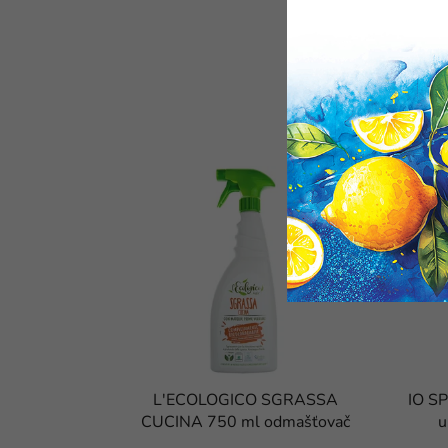
TIP
NUMER
L'ECOLOGICO SGRASSA
IO S
CUCINA 750 ml odmašťovač
u