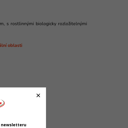
 s rostlinnými biologicky rozložitelnými
lní oblasti
u newsletteru