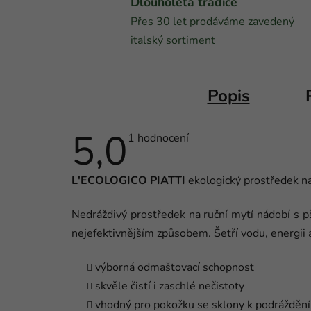
Dlouholetá tradice
Přes 30 let prodáváme zavedený
italský sortiment
Popis
5,0
Průměrné
1 hodnocení
hodnocení
produktu
je
L'ECOLOGICO PIATTI
ekologický prostředek n
5,0
z
5
Nedráždivý prostředek na ruční mytí nádobí s p
hvězdiček.
nejefektivnějším způsobem. Šetří vodu, energii a 
výborná odmašťovací schopnost
skvěle čistí i zaschlé nečistoty
vhodný pro pokožku se sklony k podrážděn