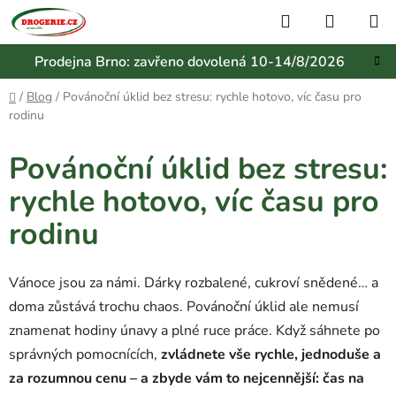
Přejít
Hledat
NÁKUP
na
KOŠÍK
obsah
Prodejna Brno: zavřeno dovolená 10-14/8/2026
Domů
/
Blog
/
Povánoční úklid bez stresu: rychle hotovo, víc času pro
rodinu
Povánoční úklid bez stresu:
rychle hotovo, víc času pro
rodinu
Vánoce jsou za námi. Dárky rozbalené, cukroví snědené… a
doma zůstává trochu chaos. Povánoční úklid ale nemusí
znamenat hodiny únavy a plné ruce práce. Když sáhnete po
správných pomocnících,
zvládnete vše rychle, jednoduše a
za rozumnou cenu – a zbyde vám to nejcennější: čas na