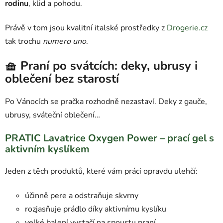
rodinu
, klid a pohodu.
Právě v tom jsou kvalitní italské prostředky z
Drogerie.cz
tak trochu
numero uno
.
🧺 Praní po svátcích: deky, ubrusy i
oblečení bez starostí
Po Vánocích se pračka rozhodně nezastaví. Deky z gauče,
ubrusy, sváteční oblečení…
PRATIC Lavatrice Oxygen Power – prací gel s
aktivním kyslíkem
Jeden z těch produktů, které vám práci opravdu ulehčí:
účinně pere a odstraňuje skvrny
rozjasňuje prádlo díky aktivnímu kyslíku
velké balení vystačí na spoustu praní