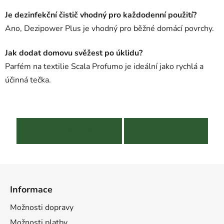
Je dezinfekční čistič vhodný pro každodenní použití?
Ano, Dezipower Plus je vhodný pro běžné domácí povrchy.
Jak dodat domovu svěžest po úklidu?
Parfém na textilie Scala Profumo je ideální jako rychlá a
účinná tečka.
PŘEDCHOZÍ ČLÁNEK
DALŠÍ ČLÁNEK
Z
á
Informace
p
a
Možnosti dopravy
t
Možnosti platby