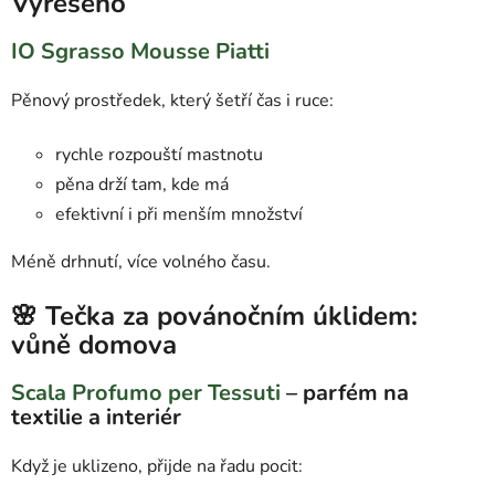
Vyřešeno
IO Sgrasso Mousse Piatti
Pěnový prostředek, který šetří čas i ruce:
rychle rozpouští mastnotu
pěna drží tam, kde má
efektivní i při menším množství
Méně drhnutí, více volného času.
🌸 Tečka za povánočním úklidem:
vůně domova
Scala Profumo per Tessuti
– parfém na
textilie a interiér
Když je uklizeno, přijde na řadu pocit: