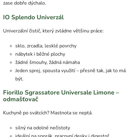
zase dobře dýchalo.
IO Splendo Univerzál
Univerzální čistič, který zvládne většinu práce:
sklo, zrcadla, lesklé povrchy
nábytek i běžné plochy
žádné šmouhy, žádná námaha
Jeden sprej, spousta využití – přesně tak, jak to má
být.
Fiorillo Sgrassatore Universale Limone –
odmašťovač
Kuchyně po svátcích? Mastnota se neptá.
silný na odolné nečistoty
ideální na sporák, pracovní desky i digestoř