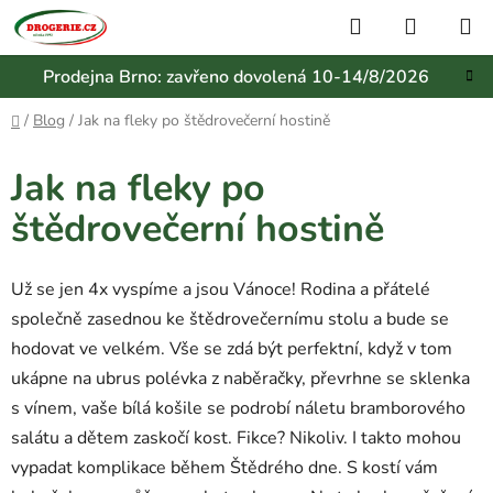
Přejít
Hledat
NÁKUP
na
KOŠÍK
obsah
Prodejna Brno: zavřeno dovolená 10-14/8/2026
Domů
/
Blog
/
Jak na fleky po štědrovečerní hostině
Jak na fleky po
štědrovečerní hostině
Už se jen 4x vyspíme a jsou Vánoce! Rodina a přátelé
společně zasednou ke štědrovečernímu stolu a bude se
hodovat ve velkém. Vše se zdá být perfektní, když v tom
ukápne na ubrus polévka z naběračky, převrhne se sklenka
s vínem, vaše bílá košile se podrobí náletu bramborového
salátu a dětem zaskočí kost. Fikce? Nikoliv. I takto mohou
vypadat komplikace během Štědrého dne. S kostí vám