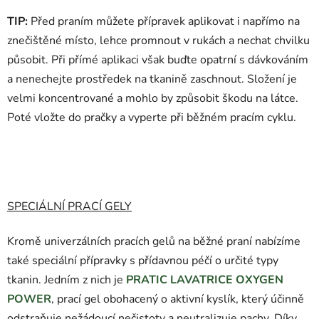
TIP:
Před praním můžete přípravek aplikovat i napřímo na
znečištěné místo, lehce promnout v rukách a nechat chvilku
působit. Při přímé aplikaci však buďte opatrní s dávkováním
a nenechejte prostředek na tkanině zaschnout. Složení je
velmi koncentrované a mohlo by způsobit škodu na látce.
Poté vložte do pračky a vyperte při běžném pracím cyklu.
SPECIÁLNÍ PRACÍ GELY
Kromě univerzálních pracích gelů na běžné praní nabízíme
také speciální přípravky s přídavnou péčí o určité typy
tkanin. Jedním z nich je
PRATIC LAVATRICE OXYGEN
POWER
, prací gel obohacený o aktivní kyslík, který účinně
odstraňuje nežádoucí nečistoty a neutralizuje pachy. Díky