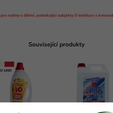
pro rodiny s dětmi, podnikající subjekty či instituce v komuná
Související produkty
O UNO