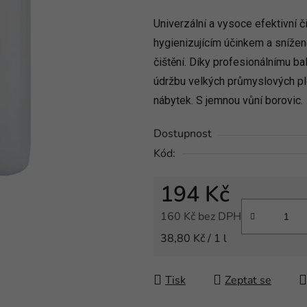
produktu
Univerzální a vysoce efektivní 
je
hygienizujícím účinkem a sníženo
0,0
z
čištění. Díky profesionálnímu b
5
údržbu velkých průmyslových plo
hvězdiček.
nábytek. S jemnou vůní borovic
Dostupnost
Kód:
194 Kč
160 Kč bez DPH
Měrná cena:
38,80 Kč / 1 l
Tisk
Zeptat se