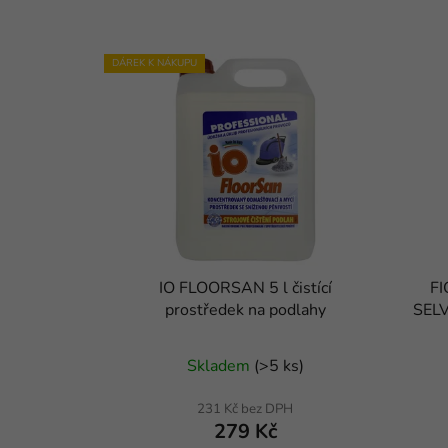
DÁREK K NÁKUPU
IO FLOORSAN 5 l čistící
FI
prostředek na podlahy
SELV
Průměrné
Skladem
(
>5 ks
)
hodnocení
produktu
231 Kč bez DPH
279 Kč
je