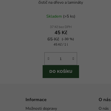
čistič na dřevo a lamináty
Skladem
(
>5 ks
)
37 Kč bez DPH
45 Kč
65 Kč
(–30 %)
Měrná
45 Kč / 1 l
cena:
DO KOŠÍKU
Z
á
Informace
O nás
p
Možnosti dopravy
O nás