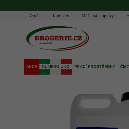
Přejít
na
obsah
O nás
Kontakty
Možnosti dopravy
M
AKCE
NUMERO UNO
PRACÍ PROSTŘEDKY
ČIS