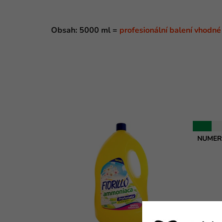
Obsah: 5000 ml =
profesionální balení vhodné 
NUMER