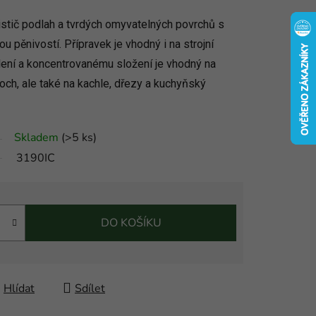
čistič podlah a tvrdých omyvatelných povrchů s
u pěnivostí. Přípravek je vhodný i na strojní
alení a koncentrovanému složení je vhodný na
ch, ale také na kachle, dřezy a kuchyňský
.
Skladem
(
>5 ks
)
3190IC
DO KOŠÍKU
Hlídat
Sdílet