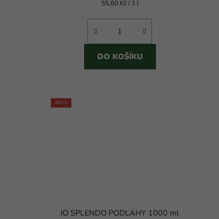
Měrná
55,80 Kč / 1 l
4,0
cena:
z
5
hvězdiček.
DO KOŠÍKU
AKCE
IO SPLENDO PODLAHY 1000 ml