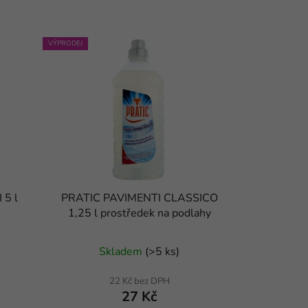
VÝPRODEJ
5 l
PRATIC PAVIMENTI CLASSICO
1,25 l prostředek na podlahy
Průměrné
Skladem
(
>5 ks
)
hodnocení
produktu
22 Kč bez DPH
27 Kč
je