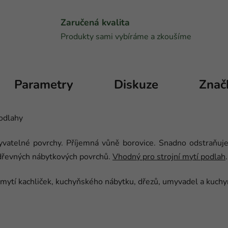
Zaručená kvalita
Produkty sami vybíráme a zkoušíme
Parametry
Diskuze
Znač
podlahy
vatelné povrchy. Příjemná vůně borovice. Snadno odstraňuj
 dřevných nábytkových povrchů.
Vhodný pro strojní mytí podlah
.
a mytí kachliček, kuchyňského nábytku, dřezů, umyvadel a kuchy