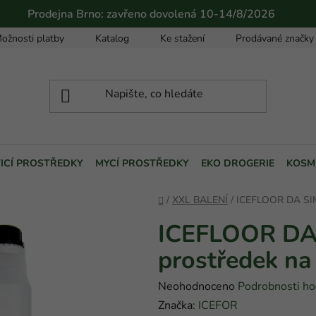
Prodejna Brno: zavřeno dovolená 10-14/8/2026
ožnosti platby
Katalog
Ke stažení
Prodávané značky
TICÍ PROSTŘEDKY
MYCÍ PROSTŘEDKY
EKO DROGERIE
KOSM
Domů
/
XXL BALENÍ
/
ICEFLOOR DA SIM
ICEFLOOR DA 
prostředek na
Průměrné
Neohodnoceno
Podrobnosti ho
hodnocení
Značka:
ICEFOR