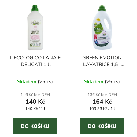
L'ECOLOGICO LANA E
GREEN EMOTION
DELICATI 1 l
LAVATRICE 1,5 l
hypoalergenní prací gel
hypoalergenní prací gel
Průměrné
na vlnu a jemné prádlo
Skladem
(
>5 ks
)
Skladem
(
>5 ks
)
hodnocení
produktu
116 Kč bez DPH
136 Kč bez DPH
140 Kč
164 Kč
je
Měrná
Měrná
140 Kč / 1 l
109,33 Kč / 1 l
3,7
cena:
cena:
z
5
DO KOŠÍKU
DO KOŠÍKU
hvězdiček.