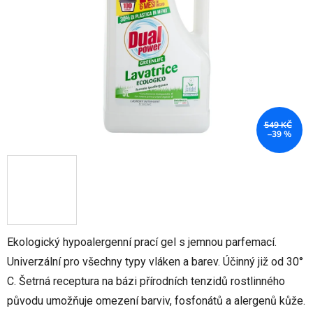
hvězdiček.
549 KČ
–39 %
Ekologický hypoalergenní prací gel s jemnou parfemací.
Univerzální pro všechny typy vláken a barev. Účinný již od 30°
C. Šetrná receptura na bázi přírodních tenzidů rostlinného
původu umožňuje omezení barviv, fosfonátů a alergenů kůže.