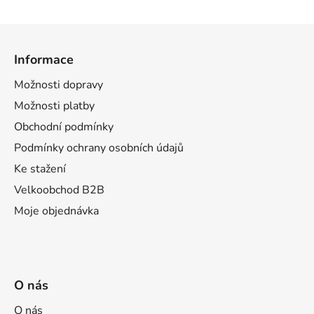
Z
á
Informace
p
a
Možnosti dopravy
t
Možnosti platby
í
Obchodní podmínky
Podmínky ochrany osobních údajů
Ke stažení
Velkoobchod B2B
Moje objednávka
O nás
O nás