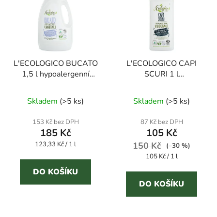
L'ECOLOGICO BUCATO
L'ECOLOGICO CAPI
1,5 l hypoalergenní
SCURI 1 l
prací gel
hypoalergenní prací gel
na tmavé prádlo
Skladem
(
>5 ks
)
Skladem
(
>5 ks
)
153 Kč bez DPH
87 Kč bez DPH
185 Kč
105 Kč
Měrná
123,33 Kč / 1 l
150 Kč
(–30 %)
cena:
Měrná
105 Kč / 1 l
cena:
DO KOŠÍKU
DO KOŠÍKU