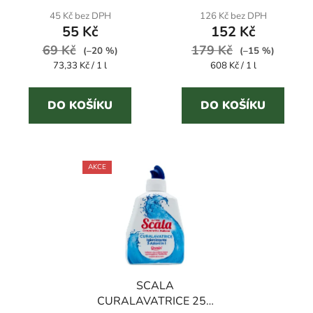
produktu
45 Kč bez DPH
126 Kč bez DPH
55 Kč
152 Kč
je
69 Kč
179 Kč
4,2
(–20 %)
(–15 %)
Měrná
Měrná
73,33 Kč / 1 l
608 Kč / 1 l
z
cena:
cena:
5
DO KOŠÍKU
DO KOŠÍKU
hvězdiček.
AKCE
SCALA
CURALAVATRICE 250