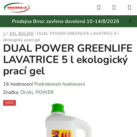
Přejít
Hledat
NÁKUP
na
KOŠÍK
obsah
Prodejna Brno: zavřeno dovolená 10-14/8/2026
Domů
/
XXL BALENÍ
/
DUAL POWER GREENLIFE LAVATRICE 5 l
ekologický prací gel
DUAL POWER GREENLIFE
LAVATRICE 5 l ekologický
prací gel
Průměrné
16 hodnocení
Podrobnosti hodnocení
hodnocení
Značka:
DUAL POWER
produktu
AKCE
je
3,6
z
5