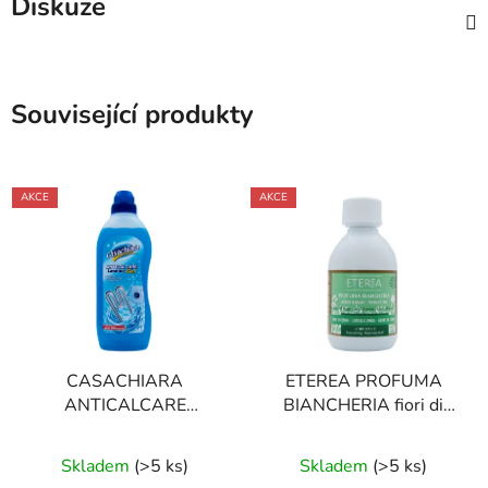
Diskuze
Související produkty
AKCE
AKCE
CASACHIARA
ETEREA PROFUMA
ANTICALCARE
BIANCHERIA fiori di
LAVATRICE GEL 750
cotone 250 ml parfém
Průměrné
ml odvápňovač pračky
na prádlo
Skladem
(
>5 ks
)
Skladem
(
>5 ks
)
hodnocení