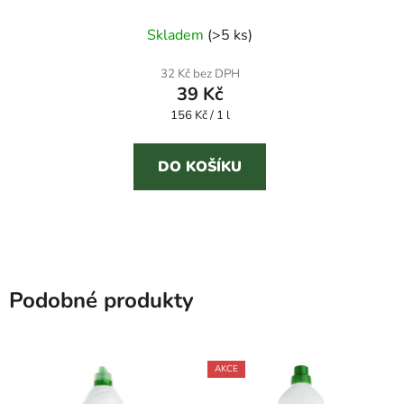
ml čistič pračky 3v1
Skladem
(
>5 ks
)
32 Kč bez DPH
39 Kč
Měrná
156 Kč / 1 l
cena:
DO KOŠÍKU
Podobné produkty
AKCE