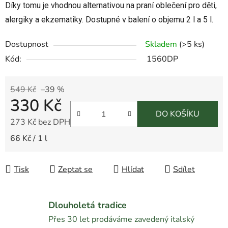
Díky tomu je vhodnou alternativou na praní oblečení pro děti,
alergiky a ekzematiky. Dostupné v balení o objemu 2 l a 5 l.
Dostupnost
Skladem
(
>5 ks
)
Kód:
1560DP
549 Kč
–39 %
330 Kč
DO KOŠÍKU
273 Kč bez DPH
Měrná cena:
66 Kč / 1 l
Tisk
Zeptat se
Hlídat
Sdílet
Dlouholetá tradice
Přes 30 let prodáváme zavedený italský