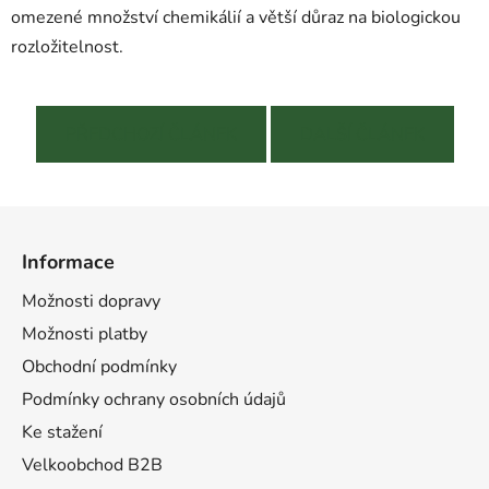
omezené množství chemikálií a větší důraz na biologickou
rozložitelnost.
PŘEDCHOZÍ ČLÁNEK
DALŠÍ ČLÁNEK
Z
á
Informace
p
a
Možnosti dopravy
t
Možnosti platby
í
Obchodní podmínky
Podmínky ochrany osobních údajů
Ke stažení
Velkoobchod B2B