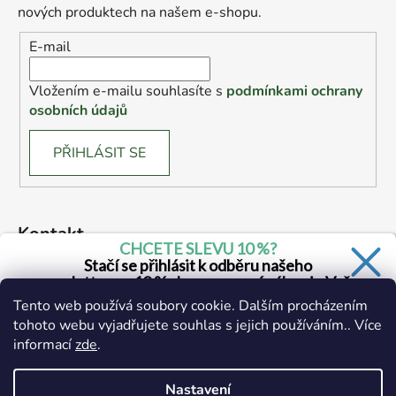
nových produktech na našem e-shopu.
E-mail
Vložením e-mailu souhlasíte s
podmínkami ochrany
osobních údajů
PŘIHLÁSIT SE
Kontakt
CHCETE SLEVU 10 %?
Stačí se přihlásit k odběru našeho
marketing
@
drogerie.cz
newsletteru a 10 % sleva na první nákup je Vaše.
Tento web používá soubory cookie. Dalším procházením
+420 734 671 390 (všední dny 6:00 - 14:30)
tohoto webu vyjadřujete souhlas s jejich používáním.. Více
informací
zde
.
Ano, chci se přihlásit
Zásady zpracování osobních údajů
Nastavení