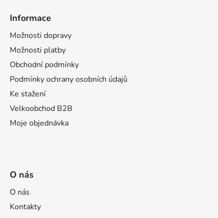
á
Informace
p
a
Možnosti dopravy
t
Možnosti platby
í
Obchodní podmínky
Podmínky ochrany osobních údajů
Ke stažení
Velkoobchod B2B
Moje objednávka
O nás
O nás
Kontakty