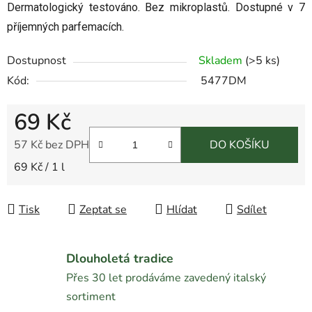
Dermatologický testováno. Bez mikroplastů. Dostupné v 7
příjemných parfemacích.
Dostupnost
Skladem
(
>5 ks
)
Kód:
5477DM
69 Kč
57 Kč bez DPH
DO KOŠÍKU
Měrná cena:
69 Kč / 1 l
Tisk
Zeptat se
Hlídat
Sdílet
Dlouholetá tradice
Přes 30 let prodáváme zavedený italský
sortiment