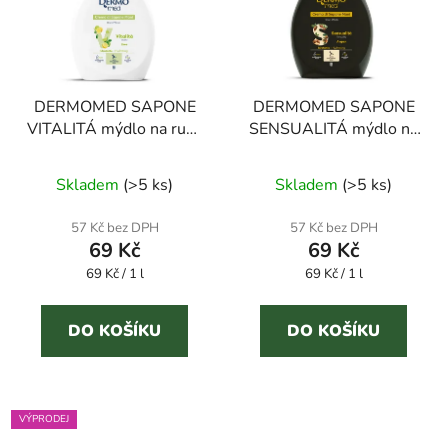
DERMOMED SAPONE
DERMOMED SAPONE
VITALITÁ mýdlo na ruce
SENSUALITÁ mýdlo na
limeta 1 l
ruce argan 1 l
Skladem
(
>5 ks
)
Skladem
(
>5 ks
)
57 Kč bez DPH
57 Kč bez DPH
69 Kč
69 Kč
Měrná
Měrná
69 Kč / 1 l
69 Kč / 1 l
cena:
cena:
DO KOŠÍKU
DO KOŠÍKU
VÝPRODEJ