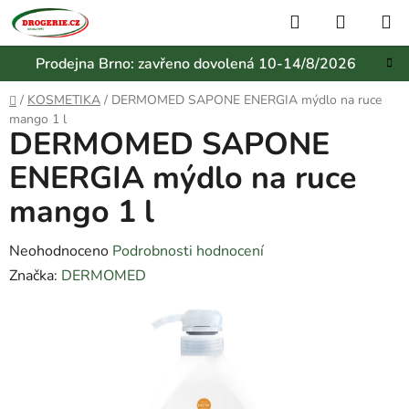
Přejít
Hledat
NÁKUP
na
KOŠÍK
obsah
Prodejna Brno: zavřeno dovolená 10-14/8/2026
Domů
/
KOSMETIKA
/
DERMOMED SAPONE ENERGIA mýdlo na ruce
mango 1 l
DERMOMED SAPONE
ENERGIA mýdlo na ruce
mango 1 l
Průměrné
Neohodnoceno
Podrobnosti hodnocení
hodnocení
Značka:
DERMOMED
produktu
je
0,0
z
5