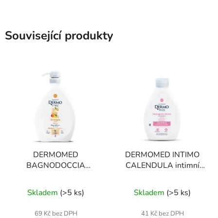
Související produkty
DERMOMED
DERMOMED INTIMO
BAGNODOCCIA
CALENDULA intimní
ENERGIA sprchový gel
mýdlo s měsíčkem 250
mango 1 l
ml
Skladem
(
>5 ks
)
Skladem
(
>5 ks
)
69 Kč bez DPH
41 Kč bez DPH