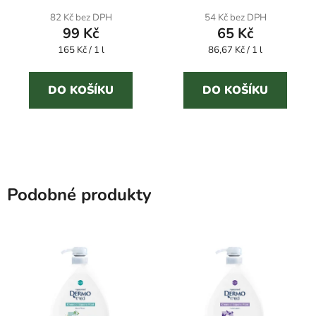
82 Kč bez DPH
54 Kč bez DPH
99 Kč
65 Kč
Měrná
Měrná
165 Kč / 1 l
86,67 Kč / 1 l
cena:
cena:
DO KOŠÍKU
DO KOŠÍKU
Podobné produkty