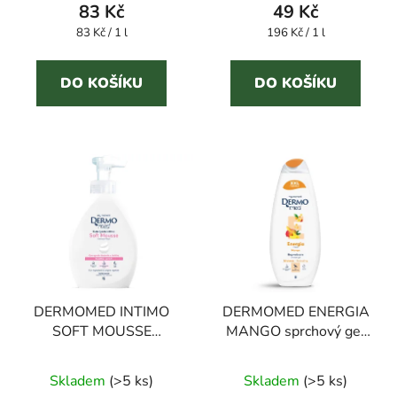
83 Kč
49 Kč
Měrná
Měrná
83 Kč / 1 l
196 Kč / 1 l
cena:
cena:
DO KOŠÍKU
DO KOŠÍKU
DERMOMED INTIMO
DERMOMED ENERGIA
SOFT MOUSSE
MANGO sprchový gel
SENSITIVE 600 ml
mango 750 ml
intímní pěna
Skladem
(
>5 ks
)
Skladem
(
>5 ks
)