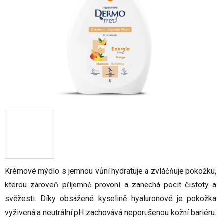
hvězdiček.
Krémové mýdlo s jemnou vůní hydratuje a zvláčňuje pokožku,
kterou zároveň příjemně provoní a zanechá pocit čistoty a
svěžesti. Díky obsažené kyselině hyaluronové je pokožka
vyživená a neutrální pH zachovává neporušenou kožní bariéru.