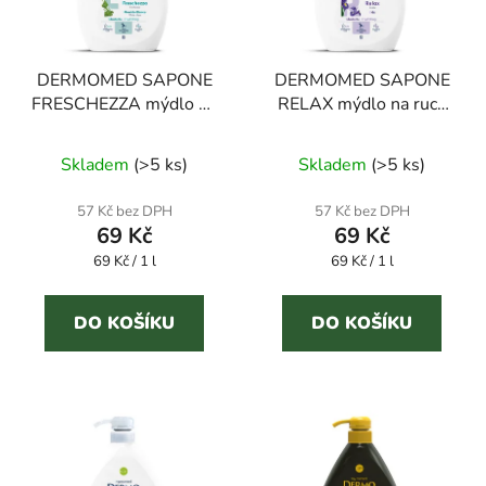
DERMOMED SAPONE
DERMOMED SAPONE
FRESCHEZZA mýdlo na
RELAX mýdlo na ruce
ruce bílé pižmo 1 l
kosatec 1 l
Průměrné
Skladem
(
>5 ks
)
Skladem
(
>5 ks
)
hodnocení
produktu
57 Kč bez DPH
57 Kč bez DPH
69 Kč
69 Kč
je
Měrná
Měrná
69 Kč / 1 l
69 Kč / 1 l
5,0
cena:
cena:
z
5
DO KOŠÍKU
DO KOŠÍKU
hvězdiček.