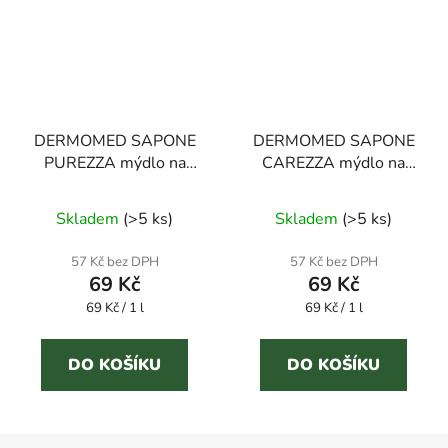
DERMOMED SAPONE
DERMOMED SAPONE
PUREZZA mýdlo na
CAREZZA mýdlo na
ruce aloe 1 l
ruce mandle 1 l
Skladem
(
>5 ks
)
Skladem
(
>5 ks
)
57 Kč bez DPH
57 Kč bez DPH
69 Kč
69 Kč
Měrná
Měrná
69 Kč / 1 l
69 Kč / 1 l
cena:
cena:
DO KOŠÍKU
DO KOŠÍKU
Z