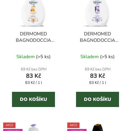
DERMOMED
DERMOMED
BAGNODOCCIA
BAGNODOCCIA
ENERGIA sprchový gel
RELAX sprchový gel
mango 1 l
kosatec 1 l
Skladem
(
>5 ks
)
Skladem
(
>5 ks
)
69 Kč bez DPH
69 Kč bez DPH
83 Kč
83 Kč
Měrná
Měrná
83 Kč / 1 l
83 Kč / 1 l
cena:
cena:
DO KOŠÍKU
DO KOŠÍKU
AKCE
AKCE