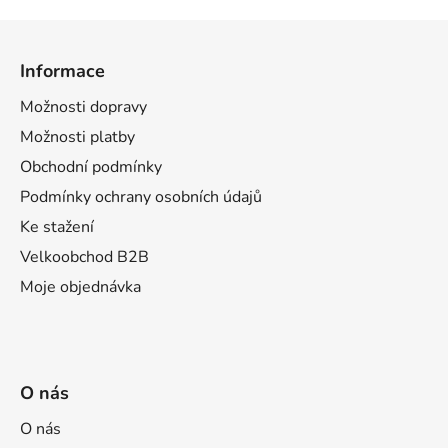
Z
á
Informace
p
a
Možnosti dopravy
t
Možnosti platby
í
Obchodní podmínky
Podmínky ochrany osobních údajů
Ke stažení
Velkoobchod B2B
Moje objednávka
O nás
O nás