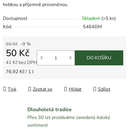
hebkou a příjemně provoněnou.
Dostupnost
Skladem
(
>5 ks
)
Kód:
5464DM
55 Kč
–9 %
50 Kč
DO KOŠÍKU
41 Kč bez DPH
Měrná cena:
76,92 Kč / 1 l
Tisk
Zeptat se
Hlídat
Sdílet
Dlouholetá tradice
Přes 30 let prodáváme zavedený italský
sortiment