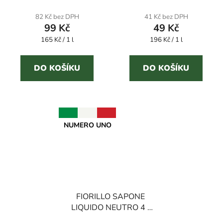
82 Kč bez DPH
41 Kč bez DPH
99 Kč
49 Kč
Měrná
Měrná
165 Kč / 1 l
196 Kč / 1 l
cena:
cena:
DO KOŠÍKU
DO KOŠÍKU
NUMERO UNO
FIORILLO SAPONE
LIQUIDO NEUTRO 4 l
tekuté mýdlo