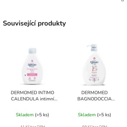
Související produkty
DERMOMED INTIMO
DERMOMED
CALENDULA intimní
BAGNODOCCIA
mýdlo s měsíčkem 250
BEAUTY sprchový gel
ml
bílé květy 1 l
Skladem
(
>5 ks
)
Skladem
(
>5 ks
)