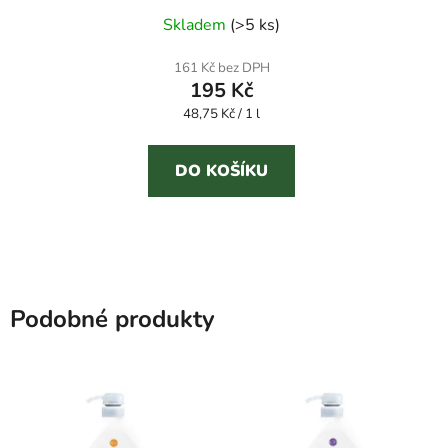
Průměrné
Skladem
(
>5 ks
)
hodnocení
produktu
161 Kč bez DPH
195 Kč
je
Měrná
48,75 Kč / 1 l
3,7
cena:
z
5
DO KOŠÍKU
hvězdiček.
Podobné produkty