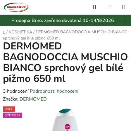
Přejít
Hledat
NÁKUP
na
KOŠÍK
obsah
Prodejna Brno: zavřeno dovolená 10-14/8/2026
Domů
/
KOSMETIKA
/
DERMOMED BAGNODOCCIA MUSCHIO BIANCO
sprchový gel bílé pižmo 650 ml
DERMOMED
BAGNODOCCIA MUSCHIO
BIANCO sprchový gel bílé
pižmo 650 ml
Průměrné
3 hodnocení
Podrobnosti hodnocení
hodnocení
Značka:
DERMOMED
produktu
AKCE
je
VÝPRODEJ
5,0
z