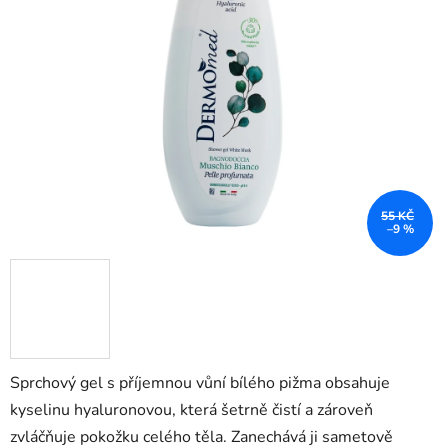
5
hvězdiček.
55 KČ
–9 %
Sprchový gel s příjemnou vůní bílého pižma obsahuje
kyselinu hyaluronovou, která šetrně čistí a zároveň
zvláčňuje pokožku celého těla. Zanechává ji sametově