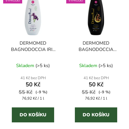
VÝPRODEJ
VÝPRODEJ
DERMOMED
DERMOMED
BAGNODOCCIA IRIS
BAGNODOCCIA
sprchový gel kosatec
ARGAN sprchový gel
Průměrné
Průměrné
650 ml
argan 650 ml
Skladem
(
>5 ks
)
Skladem
(
>5 ks
)
hodnocení
hodnocení
produktu
produktu
41 Kč bez DPH
41 Kč bez DPH
50 Kč
50 Kč
je
je
55 Kč
5,0
55 Kč
4,7
(–9 %)
(–9 %)
Měrná
Měrná
76,92 Kč / 1 l
76,92 Kč / 1 l
z
z
cena:
cena:
5
5
DO KOŠÍKU
DO KOŠÍKU
hvězdiček.
hvězdiček.